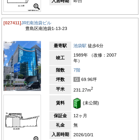
入居時期
即日
[027411]
JRE南池袋ビル
豊島区南池袋1-13-23
最寄駅
池袋駅
徒歩6分
1989年 （改修：2007
竣工
年）
階数
7階
坪数
G
69.96坪
2
平米
231.27m
賃料
(未公開)
保証金
12ヶ月
礼金
無
入居時期
2026/10/1