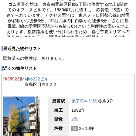
ゴム産業会館は、東京都豊島区目白2丁目に位置する地上5階建
てのオフィスビルです。1980年7月に竣工し、鉄骨造（S造）で
建てられています。アクセス面では、東京メトロ副都心線の雑司
が谷駅から徒歩3分、JR山手線の目白駅から徒歩6分、さらに都
電荒川線の学習院下駅からも徒歩8分という利便性の高い立地に
あります。複数路線を使い分けられるため、都心主要エリアへの
アクセスはもちろん、周辺地域や他県への移動もスムーズです。
来客時の案内もわかりやすく、営業活動や採用活動においても有
利です。設備面では、エレベーターが1基設置されており、各フ
最近見た物件リスト
ロアへの移動がスムーズに行えます。室内は個別空調方式を採用
閲覧済みの物件は、ありません。
しており、利用人数や時間帯、季節に応じた温度調整が可能で、
快適な業務環境を保つことができます。床はタイルカーペット仕
近くの物件リスト
様で、防音性と快適性に配慮されており、長時間の執務にも適し
ています。通信環境も整備されており、光回線が導入されている
[035922]
Mejiro222ビル
ため、高速かつ安定したインターネット接続が可能です。これに
豊島区目白2-2-2
より、データ通信量の多い業務やオンライン会議、クラウドサー
ビスの利用にも対応できます。セキュリティ面では、機械警備シ
ステムを導入しており、営業時間外や休日の防犯体制も確保され
最寄駅
鬼子母神前駅
徒歩3分
ています。これにより、重要な機材や機密情報を扱う企業でも安
心して利用できます。ゴム産業会館は、バランスの良いオフィス
竣工
1992年
ビルです。幅広いニーズに応えられる条件が揃っており、長期的
な事業拠点としても安心して選択できる物件です。
階数
2階
坪数
G
25.18坪
【周辺ガイド】
ゴム産業会館の周辺は、落ち着いた環境と業務に必要な利便施設