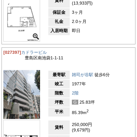
賃料
(13,933円)
保証金
3ヶ月
礼金
2.0ヶ月
入居時期
即日
[027397]
カドラービル
豊島区南池袋1-1-11
最寄駅
雑司が谷駅
徒歩6分
竣工
1977年
階数
2階
坪数
G
25.83坪
2
平米
85.39m
250,000円
賃料
(9,679円)