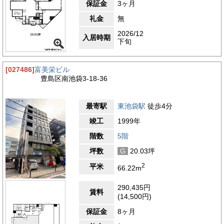
保証金
3ヶ月
礼金
無
2026/12
入居時期
下旬
[027486]
富美栄ビル
豊島区南池袋3-18-36
最寄駅
東池袋駅
徒歩4分
竣工
1999年
階数
5階
坪数
G
20.03坪
2
平米
66.22m
290,435円
賃料
(14,500円)
保証金
8ヶ月