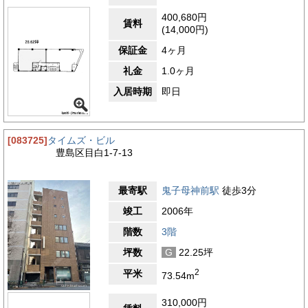
400,680円
3.6
【評価】
賃料
(14,000円)
駅からの距離
保証金
4ヶ月
設備
礼金
1.0ヶ月
耐震性
入居時期
即日
エントランス
[083725]
タイムズ・ビル
豊島区目白1-7-13
最寄駅
鬼子母神前駅
徒歩3分
竣工
2006年
階数
3階
坪数
G
22.25坪
2
平米
73.54m
310,000円