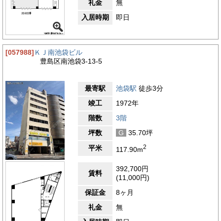
礼金
無
入居時期
即日
[057988]
ＫＪ南池袋ビル
豊島区南池袋3-13-5
最寄駅
池袋駅
徒歩3分
竣工
1972年
階数
3階
坪数
G
35.70坪
2
平米
117.90m
392,700円
賃料
(11,000円)
保証金
8ヶ月
礼金
無