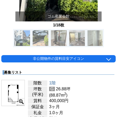
ゴム産業会館
1/18枚
非公開物件の賃料目安アイコン
募集リスト
階数
1階
坪数
G
26.88
坪
2
(平米)
(88.87
m
)
賃料
400,000
円
保証金
3ヶ月
礼金
1.0ヶ月