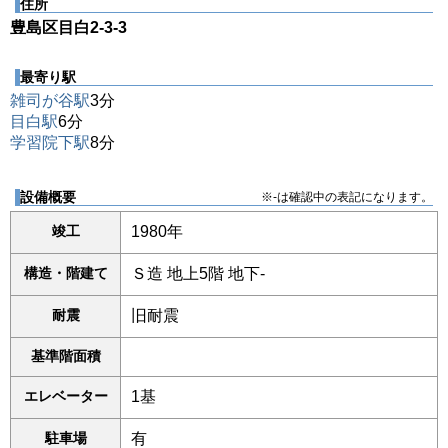
住所
豊島区目白2-3-3
最寄り駅
雑司が谷駅
3分
目白駅
6分
学習院下駅
8分
設備概要
※-は確認中の表記になります。
竣工
1980年
構造・階建て
Ｓ造 地上5階 地下-
耐震
旧耐震
基準階面積
エレベーター
1基
駐車場
有