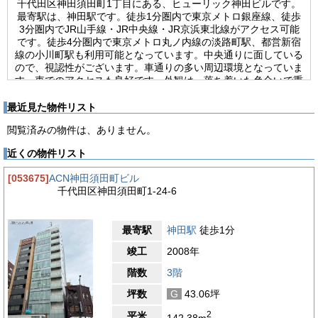
千代田区神田須田町1丁目にある、ヒューリック神田ビルです。
最寄駅は、神田駅です。徒歩1分圏内で東京メトロ銀座線、徒歩
3分圏内でJR山手線・JR中央線・JR京浜東北線がアクセス可能
です。徒歩4分圏内で東京メトロ丸ノ内線の淡路町駅、都営新宿
線の小川町駅も利用可能となっています。中央通りに面している
ので、視認性がございます。車通りの多い周辺環境となっていま
す。車でのアクセスも良好です。外観は、落ち着いた色合いで重
厚感のある印象となっています。ヒューリック神田ビルは、
2008年竣工の新耐震基準を満たした物件です。構造は、鉄筋コ
最近見た物件リスト
ンクリート造・地上9階建て(地下階なし)、基準階は約134坪の賃
閲覧済みの物件は、ありません。
貸オフィスビルです。エントランスは、白を基調にした清潔感の
ある空間となっています。ビル内には、11人乗りのエレベータ
近くの物件リスト
ーが2基設置されています。駐車場が16台、機械警備、光ファイ
バーが完備されています。24時間使用可能で、使用時間の制限
[053675]
ACN神田須田町ビル
はありません。貸室内は、個別空調、OAフロアが完備されてい
千代田区神田須田町1-24-6
ます。トイレは室外で男女別になっています。水回りが室外にあ
るので、レイアウト効率の良い貸室内となっています。天高は、
2,600ｍｍです。
最寄駅
神田駅
徒歩1分
【周辺ガイド】
竣工
2008年
ヒューリック神田ビルは東京都千代田区神田須田町1丁目にある
物件です。最寄り駅は徒歩5分圏内にある東京メトロ銀座線・JR
階数
3階
山手線・JR中央線・JR京浜東北線神田駅、東京メトロ丸ノ内線
坪数
G
43.06坪
淡路町駅、都営地下鉄新宿線小川町駅の3駅と6路線利用可能で
す。徒歩5分圏内に銀行・郵便局・コンビニエンスストアがあり
2
平米
142.38m