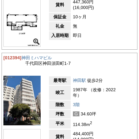
447,360円
賃料
(16,000円)
保証金
10ヶ月
礼金
無
入居時期
即日
[012394]
神田ミハマビル
千代田区神田須田町1-7
最寄駅
神田駅
徒歩2分
1987年 （改修：2022
竣工
年）
階数
3階
坪数
G
34.60坪
2
平米
114.38m
484,400円
賃料