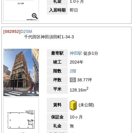
礼金
1.0ヶ月
入居時期
即日
[082952]
D2SM
千代田区神田須田町1-34-3
最寄駅
神田駅
徒歩1分
竣工
2024年
階数
2階
坪数
G
38.77坪
2
平米
128.16m
賃料
(未公開)
保証金
10ヶ月
礼金
無