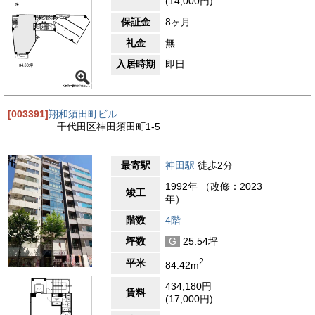
(14,000円)
保証金
8ヶ月
礼金
無
入居時期
即日
[003391]
翔和須田町ビル
千代田区神田須田町1-5
最寄駅
神田駅
徒歩2分
1992年 （改修：2023
竣工
年）
階数
4階
坪数
G
25.54坪
2
平米
84.42m
434,180円
賃料
(17,000円)