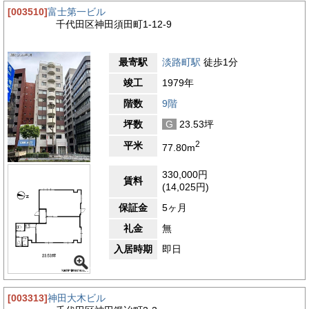
[003510]
富士第一ビル
千代田区神田須田町1-12-9
最寄駅
淡路町駅
徒歩1分
竣工
1979年
階数
9階
坪数
G
23.53坪
2
平米
77.80m
330,000円
賃料
(14,025円)
保証金
5ヶ月
礼金
無
入居時期
即日
[003313]
神田大木ビル