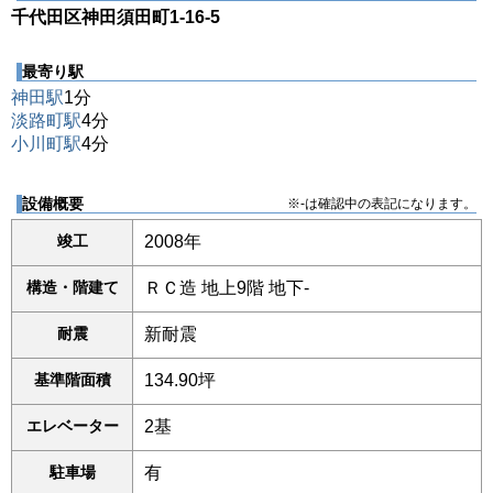
千代田区神田須田町1-16-5
最寄り駅
神田駅
1分
淡路町駅
4分
小川町駅
4分
設備概要
※-は確認中の表記になります。
竣工
2008年
構造・階建て
ＲＣ造 地上9階 地下-
耐震
新耐震
基準階面積
134.90坪
エレベーター
2基
駐車場
有