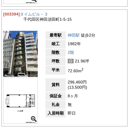
[003394]
タイムビル－３
千代田区神田須田町1-5-15
最寄駅
神田駅
徒歩2分
竣工
1982年
階数
2階
坪数
G
21.96坪
2
平米
72.60m
296,460円
賃料
(13,500円)
保証金
8ヶ月
礼金
無
入居時期
即日