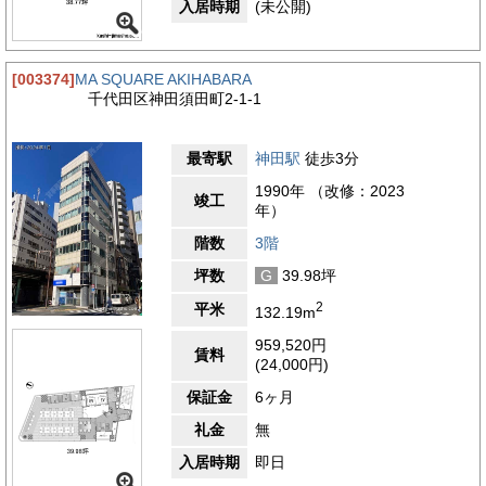
入居時期
(未公開)
[003374]
MA SQUARE AKIHABARA
千代田区神田須田町2-1-1
最寄駅
神田駅
徒歩3分
1990年 （改修：2023
竣工
年）
階数
3階
坪数
G
39.98坪
2
平米
132.19m
959,520円
賃料
(24,000円)
保証金
6ヶ月
礼金
無
入居時期
即日