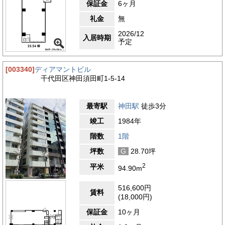
保証金
6ヶ月
礼金
無
2026/12
入居時期
予定
[003340]
ディアマントビル
千代田区神田須田町1-5-14
最寄駅
神田駅
徒歩3分
竣工
1984年
階数
1階
坪数
G
28.70坪
2
平米
94.90m
516,600円
賃料
(18,000円)
保証金
10ヶ月