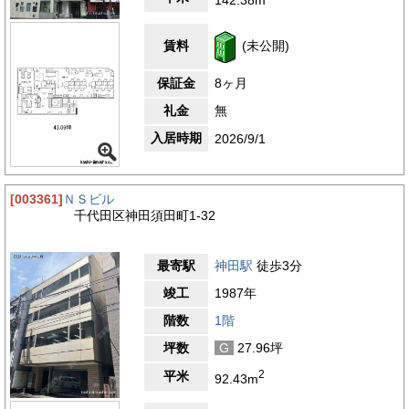
ます。新宿駅・池袋駅・東京駅・渋谷駅・上野駅の主要駅まで乗
り換えなしで移動することができます。また、ファミリーレスト
ランなどの飲食店が多く立ち並んでいるのでお食事に困らない場
賃料
(未公開)
所です。物件周辺は住宅街なので閑静な環境です。
・セブン-イレブン 神田須田町中央通り店 約50メートル（徒歩
保証金
8ヶ月
約1分）
・ファミリーマート 神田鍛冶町三丁目店 約150メートル（徒歩
礼金
無
約2分）
・三菱UFJ銀行神田駅前支店 約170メートル（徒歩約2分）
入居時期
2026/9/1
・セブン-イレブン 神田鍛冶町３丁目店 約240メートル（徒歩
約3分）
・神田駅前郵便局 約300メートル（徒歩約4分）
[003361]
ＮＳビル
4.4
【評価】
千代田区神田須田町1-32
駅からの距離
設備
最寄駅
神田駅
徒歩3分
耐震性
竣工
1987年
エントランス
階数
1階
坪数
G
27.96坪
2
平米
92.43m