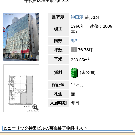
千代田区神田鍛冶町3-3
最寄駅
神田駅
徒歩1分
1966年 （改修：2005
竣工
年）
階数
9階
坪数
N
76.73坪
2
平米
253.65m
賃料
(未公開)
保証金
12ヶ月
礼金
無
入居時期
即日
ヒューリック神田ビルの募集終了物件リスト