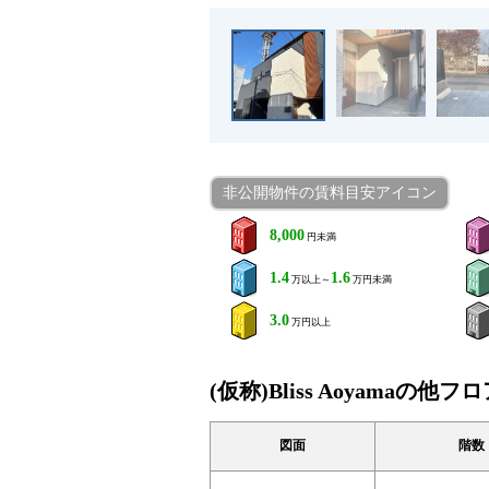
非公開物件の賃料目安アイコン
8,000
円未満
1.4
1.6
万以上～
万円未満
3.0
万円以上
(仮称)Bliss Aoyamaの
図面
階数