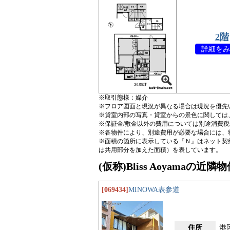
2階
詳細をみ
※取引態様：媒介
※フロア図面と現況が異なる場合は現況を優先
※貸室内部の写真・貸室からの景色に関しては
※保証金/敷金以外の費用については別途消費
※各物件により、別途費用が必要な場合には、
※面積の箇所に表示している『Ｎ』はネット契
は共用部分を加えた面積）を表しています。
(仮称)Bliss Aoyamaの近
[069434]
MINOWA表参道
住所
港区