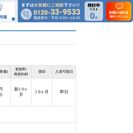
検討中
リスト
0
お問い合わせ
特集
物件リクエスト
件
更新料/
単価)
償却
入居可能日
再契約料
0円
新1.0ヶ
1.0ヶ月
即日
円)
月