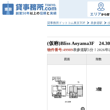
エリア
から探
貸事務所ドットコム東京TOP
表参道駅
(
(仮称)Bliss Aoyama
3F 24.3
物件番号:
49989
表参道駅5分！2026
図面
階数
3階