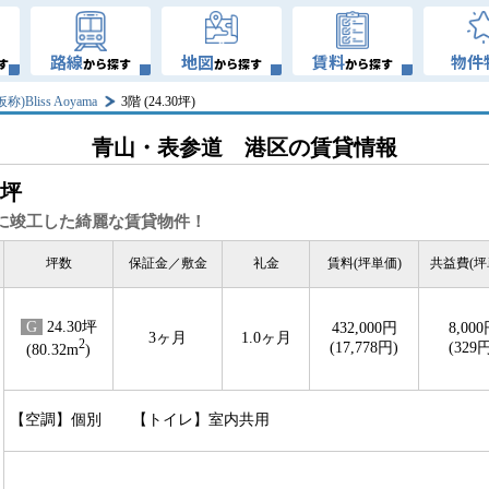
路線
地図
賃料
物件
す
から探す
から探す
から探す
仮称)Bliss Aoyama
3階 (24.30坪)
青山・表参道 港区の賃貸情報
0坪
年に竣工した綺麗な賃貸物件！
坪数
保証金／敷金
礼金
賃料(坪単価)
共益費(坪
G
24.30坪
432,000円
8,00
3ヶ月
1.0ヶ月
2
(17,778円)
(329
(80.32m
)
【空調】個別 【トイレ】室内共用