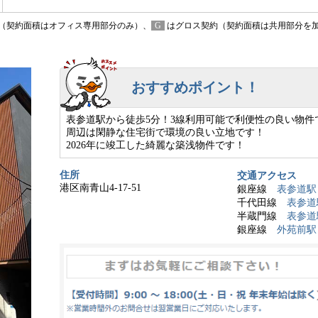
（契約面積はオフィス専用部分のみ）、
G
はグロス契約（契約面積は共用部分を
おすすめポイント！
表参道駅から徒歩5分！3線利用可能で利便性の良い物件
周辺は閑静な住宅街で環境の良い立地です！
2026年に竣工した綺麗な築浅物件です！
住所
交通アクセス
港区南青山4-17-51
銀座線
表参道駅
千代田線
表参道
半蔵門線
表参道
銀座線
外苑前駅