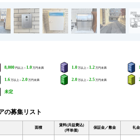
8,000
1.0
1.0
1.2
円以上～
万円未満
万以上～
万円未満
1.6
2.0
2.0
2.5
万以上～
万円未満
万以上～
万円未満
未定
他フロアの募集リスト
賃料(共益費込)
面積
保証金／敷金
礼金
(坪単価)