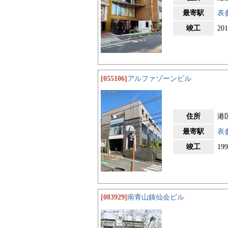
最寄駅
表
竣工
20
[055106]
アルファゾーンビル
住所
港区
最寄駅
表
竣工
19
[083929]
南青山銕仙会ビル