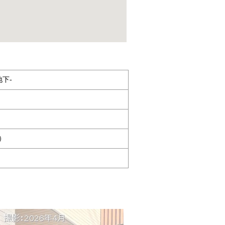
地下-
）