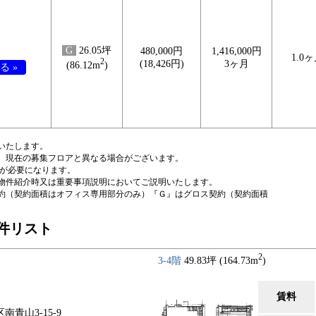
G
26.05坪
480,000円
1,416,000円
1.0
2
(18,426円)
3ヶ月
(86.12m
)
る »
いたします。
、現在の募集フロアと異なる場合がございます。
税が必要になります。
物件紹介時又は重要事項説明においてご説明いたします。
約（契約面積はオフィス専用部分のみ）『Ｇ』はグロス契約（契約面積
隣物件リスト
2
3-4階
49.83坪 (164.73m
)
賃料
南青山3-15-9