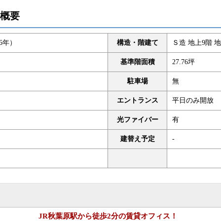
設備概要
26年）
構造・階建て
Ｓ造 地上9階 地
基準階面積
27.76坪
駐車場
無
エントランス
平日のみ開放
光ファイバー
有
建替え予定
-
JR秋葉原駅から徒歩2分の賃貸オフィス！