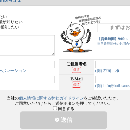
たい
容が知りたい
相談したい
まずは
【営業時間】9:00 ～
※営業時間外のお問合
ご担当者名
必須
コーポレーション
(例) 郡司 穣
E-Mail
必須
(例) info@buil-sanes
当社の
個人情報に関する弊社ガイドライン
をご確認いただき、
ご同意いただけたら、送信ボタンを押してください。
同意する
送信