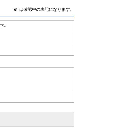
※-は確認中の表記になります。
下-