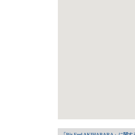
るのも大き
た主要ビジ
リティは機
に短時間で
に対応可能
なります。
常化している
る環境は、グ
イン性の三
AKIHA
り、働く人
「Biz Feel AKIHABARA」に