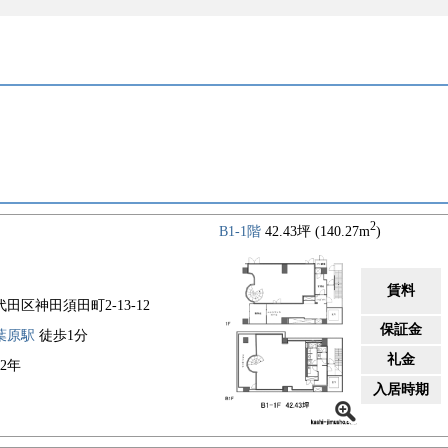
2
B1-1階
42.43坪 (140.27m
)
賃料
代田区神田須田町2-13-12
保証金
葉原駅
徒歩1分
礼金
92年
入居時期