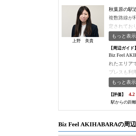
秋葉原の駅近
複数路線が
定されてお
利便性が高
もっと表示
上野 美貴
ス環境を整
【周辺ガイド
分、東京メ
Biz Fe
歩3分とい
れたエリア
クトにアク
プレスも利
も優れた機
利点となり
もっと表示
階は27.
原が広がり
4.2
高さが魅力
【評価】
く変貌を遂
駅からの距
できます。
広くカバー
エリアまで
といった複
のこだわり
っています
Biz Feel AKIHABARAの
与えます。
スネットワ