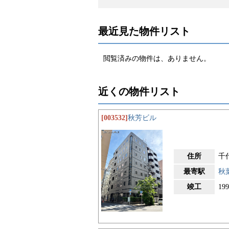
最近見た物件リスト
閲覧済みの物件は、ありません。
近くの物件リスト
[003532]
秋芳ビル
住所
千
最寄駅
秋
竣工
19