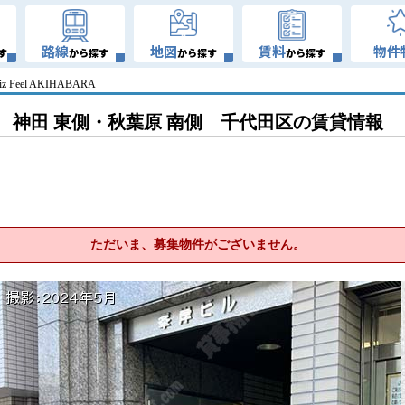
路線
地図
賃料
物件
す
から探す
から探す
から探す
iz Feel AKIHABARA
神田 東側・秋葉原 南側 千代田区の賃貸情報
ただいま、募集物件がございません。