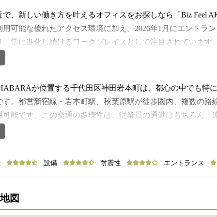
で、新しい働き方を叶えるオフィスをお探しなら「Biz Feel A
利用可能な優れたアクセス環境に加え、2026年1月にエントラ
り、常に進化し続けるワークプレイスとして注目されています
く、さらにセットアップオフィスとしての充実した設備が整っ
えたい企業にもぴったりです。所在地は千代田区神田岩本町、
】
トロ日比谷線秋葉原駅へも徒歩2分、さらにJR山手線や京浜東
el AKIHABARAが位置する千代田区神田岩本町は、都心の中で
う至便の立地にあります。つくばエクスプレスの利用も可能で
です。都営新宿線・岩本町駅、秋葉原駅が徒歩圏内、複数の路
セスできるのは大きな強みです。社員の通勤のしやすさはもち
用可能です。この交通の多様性は、従業員の通勤はもちろん、
動性を発揮します。1989年に竣工、新耐震基準を満たしている
、ビジネス活動を円滑に進める強力な後押しとなります。周辺
76坪とワンフロア・ワンテナント仕様となっており、他社と共有
、電気街としての歴史を受け継ぎつつ、近年では大型商業施設
です。オフィス空間は個別空調やOAフロアを備えており、効
げています。秋葉原駅前には「ヨドバシAkiba」がそびえ立ち
離
設備
耐震性
エントランス
什器付きのセットアップオフィス区画受付やミーティングスペ
し、日常的な買い物やビジネスシーンでの利用に便利です。「ア
デザインされた内装が整っており、入居後すぐに業務をスター
合施設には、レストランやカフェ、イベントホール、オフィス
が感じられる空間は、働く人のモチベーションを高めるだけで
。特に秋葉原UDXは展示会やビジネスイベントが頻繁に開催さ
周辺地図
スタートアップや新規拠点の立ち上げを検討する企業にとって
ークの拡大や情報発信の場として大きな役割を果たしています