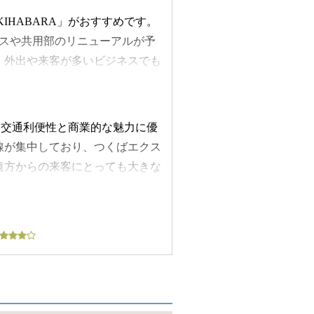
KIHABARA」がおすすめです。
ンスや共用部のリニューアルが予
。外出や来客が多いビジネスでも
ているため、すぐに快適なオフィ
都営新宿線の岩本町駅から徒歩2
北線、総武線の秋葉原駅からも徒
も特に交通利便性と商業的な魅力に優
、都心から首都圏郊外までダイレ
線が集中しており、つくばエクス
ろん、遠方からの来客や出張時に
遠方からの来客にとっても大きな
ため安心して利用できます。基準
は東京を代表する商業拠点・秋葉
せず自社のみで利用できる専有性の
やオフィスビルが整備され、大き
率的かつ快適に業務を行うことが
、家電や雑貨、書籍、飲食まで幅
ース、リラックスできるくつろぎ
トレ秋葉原」や「秋葉原UDX」
トできる環境が整います。内装へ
が一体となった機能的な空間が揃
なく、来訪者に対しても好印象を
れる拠点としても知られ、ビジネ
、時間やコストを大幅に削減でき
。さらに、日本橋や大手町といっ