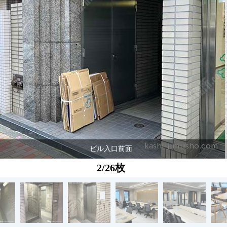
ビル入口前面
2/26枚