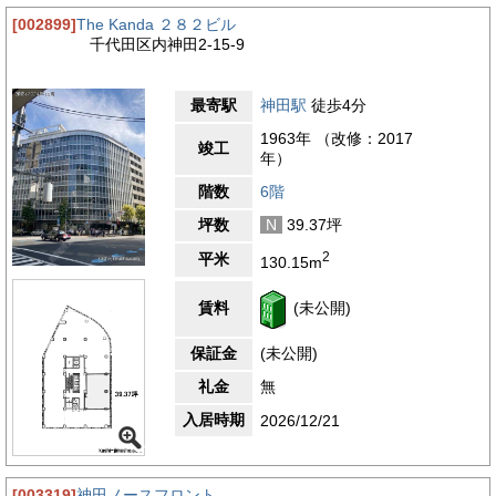
[002899]
The Kanda ２８２ビル
千代田区内神田2-15-9
最寄駅
神田駅
徒歩4分
1963年 （改修：2017
竣工
年）
階数
6階
坪数
N
39.37坪
2
平米
130.15m
賃料
(未公開)
保証金
(未公開)
礼金
無
入居時期
2026/12/21
[003319]
神田ノースフロント