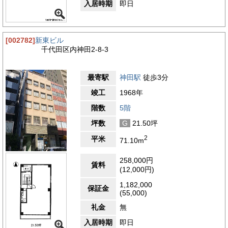
入居時期
即日
[002782]
新東ビル
千代田区内神田2-8-3
最寄駅
神田駅
徒歩3分
竣工
1968年
階数
5階
坪数
G
21.50坪
2
平米
71.10m
258,000円
賃料
(12,000円)
1,182,000
保証金
(55,000)
礼金
無
入居時期
即日