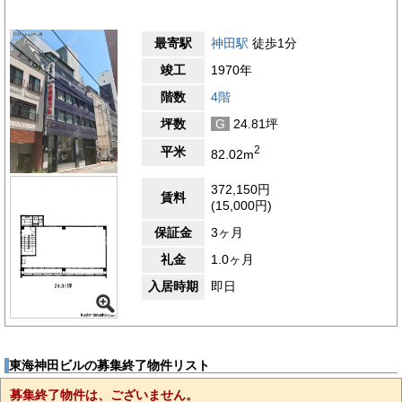
最寄駅
神田駅
徒歩1分
竣工
1970年
階数
4階
坪数
G
24.81坪
2
平米
82.02m
372,150円
賃料
(15,000円)
保証金
3ヶ月
礼金
1.0ヶ月
入居時期
即日
東海神田ビルの募集終了物件リスト
募集終了物件は、ございません。