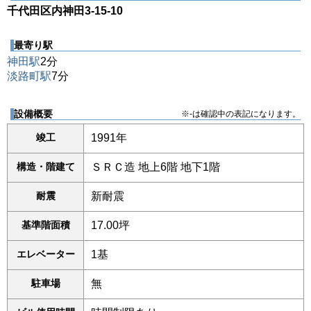
千代田区内神田3-15-10
最寄り駅
神田駅
2分
淡路町駅
7分
設備概要
※-は確認中の表記になります。
竣工
1991年
構造・階建て
ＳＲＣ造 地上6階 地下1階
耐震
新耐震
基準階面積
17.00坪
エレベーター
1基
駐車場
無