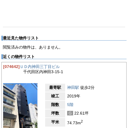
最近見た物件リスト
閲覧済みの物件は、ありません。
近くの物件リスト
[074642]
ＵＤ内神田三丁目ビル
千代田区内神田3-15-1
最寄駅
神田駅
徒歩2分
竣工
2019年
階数
5階
坪数
G
22.61坪
2
平米
74.73m