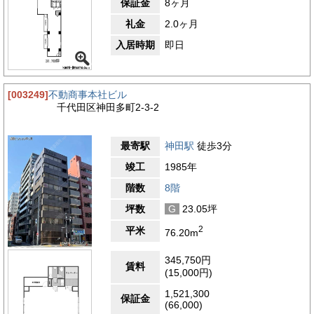
保証金
8ヶ月
礼金
2.0ヶ月
入居時期
即日
[003249]
不動商事本社ビル
千代田区神田多町2-3-2
最寄駅
神田駅
徒歩3分
竣工
1985年
階数
8階
坪数
G
23.05坪
2
平米
76.20m
345,750円
賃料
(15,000円)
1,521,300
保証金
(66,000)