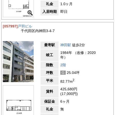
礼金
1.0ヶ月
入居時期
即日
[057997]
戸羽ビル
千代田区内神田3-4-7
最寄駅
神田駅
徒歩2分
1984年 （改修：2020
竣工
年）
階数
2階
坪数
G
25.04坪
2
平米
82.77m
425,680円
賃料
(17,000円)
保証金
6ヶ月
礼金
無