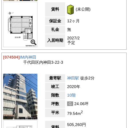
賃料
(未公開)
保証金
12ヶ月
礼金
無
2027/2
入居時期
予定
[074504]
IM内神田
千代田区内神田3-22-3
最寄駅
神田駅
徒歩2分
竣工
2020年
階数
10階
坪数
G
24.06坪
2
平米
79.54m
505,260円
賃料