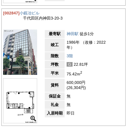
[002847]
小鍛冶ビル
千代田区内神田3-20-3
最寄駅
神田駅
徒歩1分
1986年 （改修：2022
竣工
年）
階数
3階
坪数
G
22.81坪
2
平米
75.42m
600,000円
賃料
(26,304円)
保証金
無
礼金
無
入居時期
即日