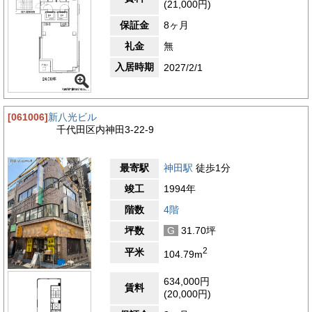
(21,000円)
保証金
8ヶ月
礼金
無
入居時期
2027/2/1
[061006]
新八光ビル
千代田区内神田3-22-9
最寄駅
神田駅
徒歩1分
竣工
1994年
階数
4階
坪数
G
31.70坪
2
平米
104.79m
634,000円
賃料
(20,000円)