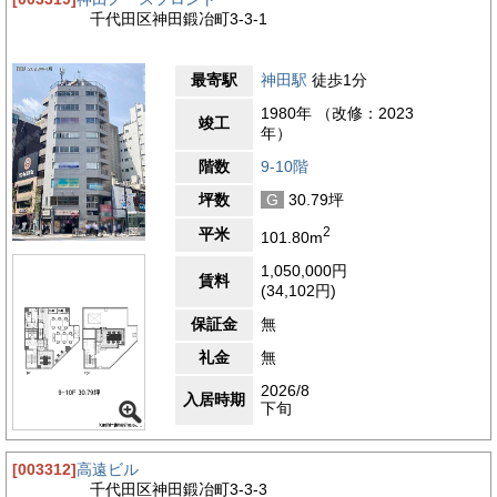
千代田区神田鍛冶町3-3-1
最寄駅
神田駅
徒歩1分
1980年 （改修：2023
竣工
年）
階数
9-10階
坪数
G
30.79坪
2
平米
101.80m
1,050,000円
賃料
(34,102円)
保証金
無
礼金
無
2026/8
入居時期
下旬
[003312]
高遠ビル
千代田区神田鍛冶町3-3-3