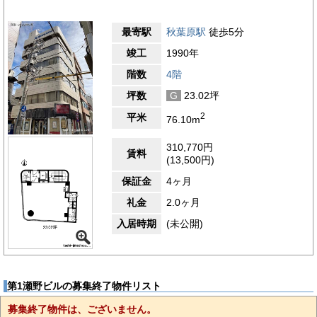
最寄駅
秋葉原駅
徒歩5分
竣工
1990年
階数
4階
坪数
G
23.02坪
2
平米
76.10m
310,770円
賃料
(13,500円)
保証金
4ヶ月
礼金
2.0ヶ月
入居時期
(未公開)
第1瀬野ビルの募集終了物件リスト
募集終了物件は、ございません。