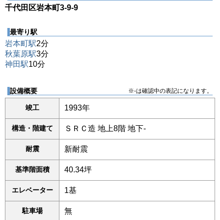
千代田区岩本町3-9-9
最寄り駅
岩本町駅
2分
秋葉原駅
3分
神田駅
10分
設備概要
※-は確認中の表記になります。
竣工
1993年
構造・階建て
ＳＲＣ造 地上8階 地下-
耐震
新耐震
基準階面積
40.34坪
エレベーター
1基
駐車場
無