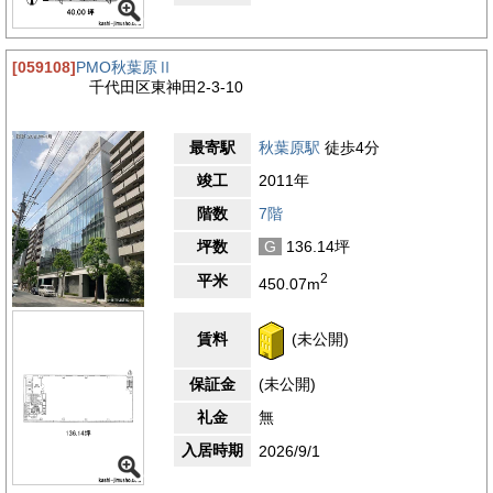
[059108]
PMO秋葉原Ⅱ
千代田区東神田2-3-10
最寄駅
秋葉原駅
徒歩4分
竣工
2011年
階数
7階
坪数
G
136.14坪
2
平米
450.07m
賃料
(未公開)
保証金
(未公開)
礼金
無
入居時期
2026/9/1