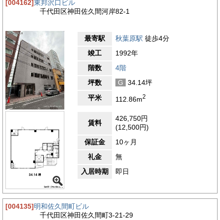
[004162]
東邦沢口ビル
千代田区神田佐久間河岸82-1
最寄駅
秋葉原駅
徒歩4分
竣工
1992年
階数
4階
坪数
G
34.14坪
2
平米
112.86m
426,750円
賃料
(12,500円)
保証金
10ヶ月
礼金
無
入居時期
即日
[004135]
明和佐久間町ビル
千代田区神田佐久間町3-21-29