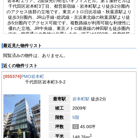
岩本町エリア。2面採光の明るいオフィスビル。第１瀬野ビルは
千代田区岩本町3丁目、都営新宿線・岩本町駅より徒歩2分圏内
のアクセス抜群の立地です。東京メトロ日比谷線・秋葉原駅より
徒歩3分圏内、JR山手線･総武線・京浜東北線の秋葉原駅より徒
歩5分圏内でアクセス可能です。複数路線が利用可能な利便性に
優れた立地。JR中央線、東京メトロ銀座線の神田駅も徒歩圏内
です。柳原通りの角地に位置します。竣工は1993年、鉄骨鉄筋
コンクリート造地上8階建て、新耐震基準を満たしています。エ
レベーターは乗用9人乗りを1基を設置。エントランスは平日の
最近見た物件リスト
開で、開放時間は7:00～20:00です。セキュリティは機械警備
閲覧済みの物件は、ありません。
で、24時間使用制限はありません。平日夜間及び土日祝日はオ
ートロックです。オフィスフロアの基準階貸室面積は40.34坪。
近くの物件リスト
個別空調、OAフロア、光ファイバー導入済です。使いやすいワ
ンフロア・ワンテナント。各フロア内に給湯室、男女別トイレを
[055374]
PMO岩本町
設置しています。角地を生かした大きな窓面で、明るく開放的な
千代田区岩本町3-9-2
室内空間です。グレーの石貼りでシャープな落ち着いた外観。ビ
ルのグレードの高さを感じさせます。
最寄駅
岩本町駅
徒歩2分
【周辺ガイド】
第１瀬野ビルは、東京都千代田区岩本町3-9-9にあるオフィスビ
竣工
2009年
ルです。靖国通りから一本入った角地に位置する視認性抜群の立
地です。最寄り駅は岩本町駅で徒歩2分圏内でアクセス可能で
階数
5階
す。また、秋葉原駅・神田駅からも徒歩圏内でアクセス可能で
坪数
G
45.00坪
す。複数路線が利用できる利便性の高い立地です。靖国通り沿い
にはバス停があるので、バスでのアクセスも良好です。ビル周辺
2
平米
148.76m