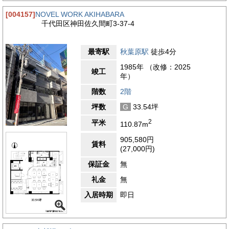
[004157]
NOVEL WORK AKIHABARA
千代田区神田佐久間町3-37-4
最寄駅
秋葉原駅
徒歩4分
1985年 （改修：2025
竣工
年）
階数
2階
坪数
G
33.54坪
2
平米
110.87m
905,580円
賃料
(27,000円)
保証金
無
礼金
無
入居時期
即日