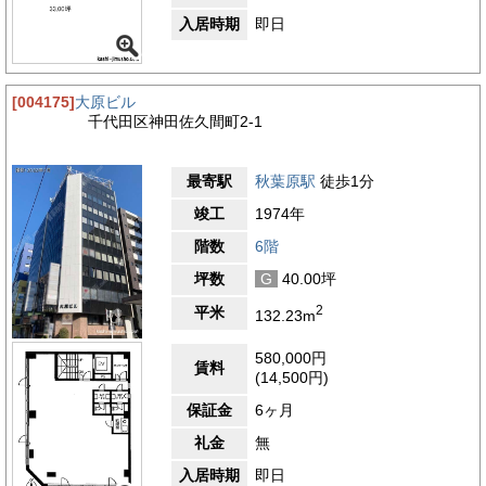
入居時期
即日
[004175]
大原ビル
千代田区神田佐久間町2-1
最寄駅
秋葉原駅
徒歩1分
竣工
1974年
階数
6階
坪数
G
40.00坪
2
平米
132.23m
580,000円
賃料
(14,500円)
保証金
6ヶ月
礼金
無
入居時期
即日