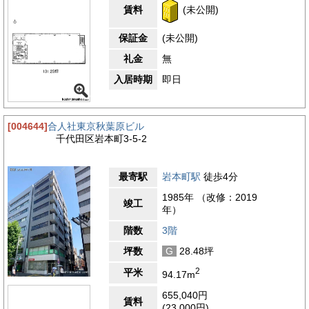
賃料
(未公開)
保証金
(未公開)
礼金
無
入居時期
即日
[004644]
合人社東京秋葉原ビル
千代田区岩本町3-5-2
最寄駅
岩本町駅
徒歩4分
1985年 （改修：2019
竣工
年）
階数
3階
坪数
G
28.48坪
2
平米
94.17m
655,040円
賃料
(23,000円)