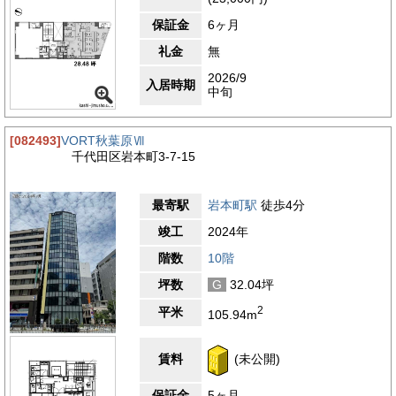
保証金
6ヶ月
礼金
無
2026/9
入居時期
中旬
[082493]
VORT秋葉原Ⅶ
千代田区岩本町3-7-15
最寄駅
岩本町駅
徒歩4分
竣工
2024年
階数
10階
坪数
G
32.04坪
2
平米
105.94m
賃料
(未公開)
保証金
5ヶ月