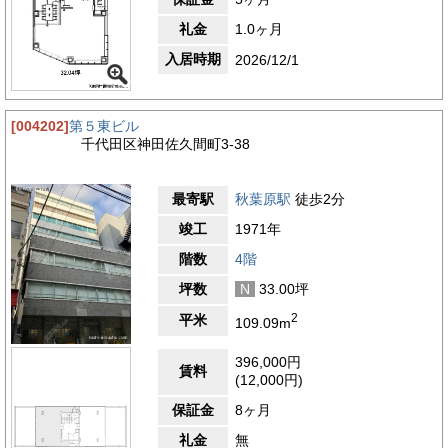
礼金
1.0ヶ月
入居時期
2026/12/1
[004202]
第５東ビル
千代田区神田佐久間町3-38
最寄駅
秋葉原駅
徒歩2分
竣工
1971年
階数
4階
坪数
N
33.00坪
2
平米
109.09m
396,000円
賃料
(12,000円)
保証金
8ヶ月
礼金
無