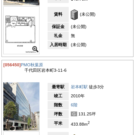
はオフィスビルや飲食店が多くある岩本町エリアです。駅周辺に
は飲食店が豊富にあり、ランチや夕食時のお店選びに困りませ
ん。三越前駅方面には商業施設が多数あり、ちょっとしたお買い
賃料
(未公開)
物や終業後のショッピングも楽しめます。銀行や郵便局が多数あ
り、利便性の高い立地になっております。
保証金
(未公開)
・千葉銀行 秋葉原支店 約180メートル(徒歩約2分)
・三菱UFJ銀行 神田駅前支店 約750メートル(徒歩約11分)
礼金
無
・神田須田町郵便局 約400メートル(徒歩約6分)
・千代田区役所 和泉橋出張所 約350メートル(徒歩約5分)
入居時期
(未公開)
・デイリーヤマザキ 岩本町和泉橋店 約120メートル(徒歩約2
分)
4.2
【評価】
[056450]
PMO秋葉原
千代田区岩本町3-11-6
駅からの距離
設備
最寄駅
岩本町駅
徒歩3分
耐震性
竣工
2010年
エントランス
階数
6階
坪数
G
131.25坪
2
平米
433.88m