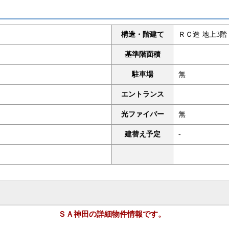
構造・階建て
ＲＣ造 地上3階 
基準階面積
駐車場
無
エントランス
光ファイバー
無
建替え予定
-
ＳＡ神田の詳細物件情報です。