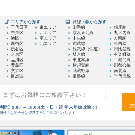
エリアから探す
路線・駅から探す
千代田区
東エリア
山手線
銀座線
中央区
西エリア
京浜東北線
丸ノ内線
港区
南エリア
中央線
方南線
新宿区
北エリア
総武線
東西線
渋谷区
総武線（快速）
日比谷線
台東区
埼京線
有楽町線
品川区
東北本線
半蔵門線
豊島区
横須賀線
副都心線
文京区
武蔵野線
南北線
目黒区
常磐線
千代田線
まずはお気軽にご相談下さい！
間】9:00 ～ 18:00(土・日・祝 年末年始は除く)
間外のお問合せは翌営業日にご対応いたします。