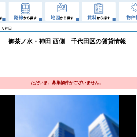
路線
地図
賃料
物件
す
から探す
から探す
から探す
ＳＡ神田
御茶ノ水・神田 西側 千代田区の賃貸情報
ただいま、募集物件がございません。