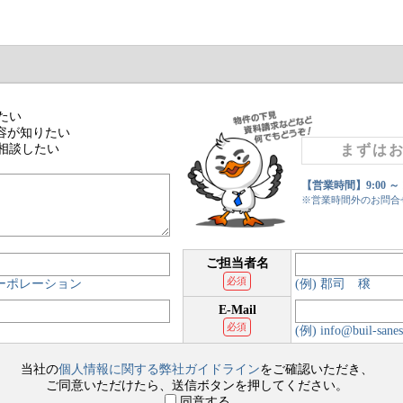
たい
容が知りたい
相談したい
まずは
【営業時間】9:00 ～
※営業時間外のお問合
ご担当者名
必須
コーポレーション
(例) 郡司 穣
E-Mail
必須
(例) info@buil-sanes
当社の
個人情報に関する弊社ガイドライン
をご確認いただき、
ご同意いただけたら、送信ボタンを押してください。
同意する