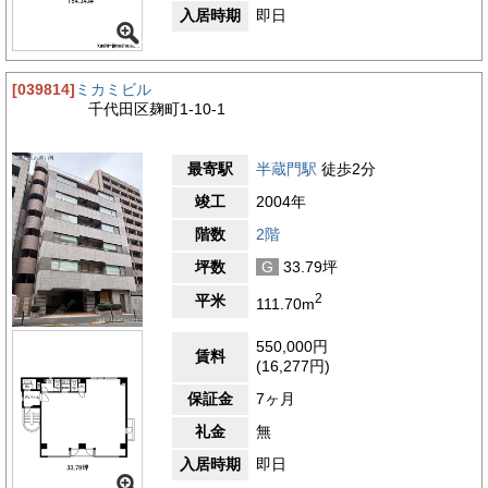
入居時期
即日
[039814]
ミカミビル
千代田区麹町1-10-1
最寄駅
半蔵門駅
徒歩2分
竣工
2004年
階数
2階
坪数
G
33.79坪
2
平米
111.70m
550,000円
賃料
(16,277円)
保証金
7ヶ月
礼金
無
入居時期
即日