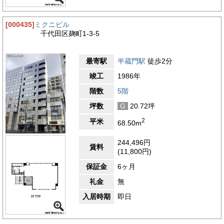
[000435]
ミクニビル
千代田区麹町1-3-5
最寄駅
半蔵門駅
徒歩2分
竣工
1986年
階数
5階
坪数
G
20.72坪
2
平米
68.50m
244,496円
賃料
(11,800円)
保証金
6ヶ月
礼金
無
入居時期
即日