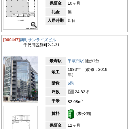
保証金
10ヶ月
礼金
無
入居時期
即日
[000447]
麹町サンライズビル
千代田区麹町2-2-31
最寄駅
半蔵門駅
徒歩1分
1993年 （改修：2018
竣工
年）
階数
6階
坪数
G
24.82坪
2
平米
82.08m
賃料
(未公開)
保証金
12ヶ月