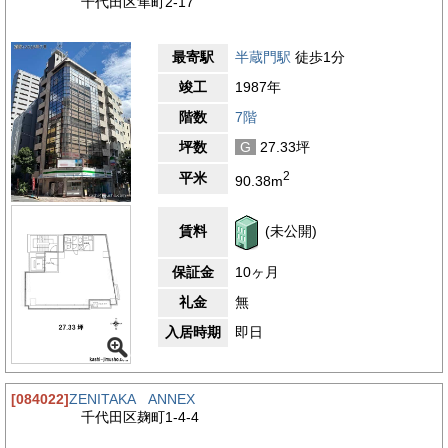
千代田区隼町2-17
最寄駅
半蔵門駅
徒歩1分
竣工
1987年
階数
7階
坪数
G
27.33坪
2
平米
90.38m
賃料
(未公開)
保証金
10ヶ月
礼金
無
入居時期
即日
[084022]
ZENITAKA ANNEX
千代田区麹町1-4-4