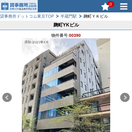
0
貸事務所ドットコム東京TOP
半蔵門駅
麹町ＹＫビル
麹町YKビル
物件番号:
00390