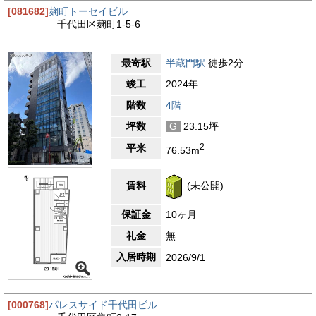
[081682]
麹町トーセイビル
千代田区麹町1-5-6
最寄駅
半蔵門駅
徒歩2分
竣工
2024年
階数
4階
坪数
G
23.15坪
2
平米
76.53m
賃料
(未公開)
保証金
10ヶ月
礼金
無
入居時期
2026/9/1
[000768]
パレスサイド千代田ビル