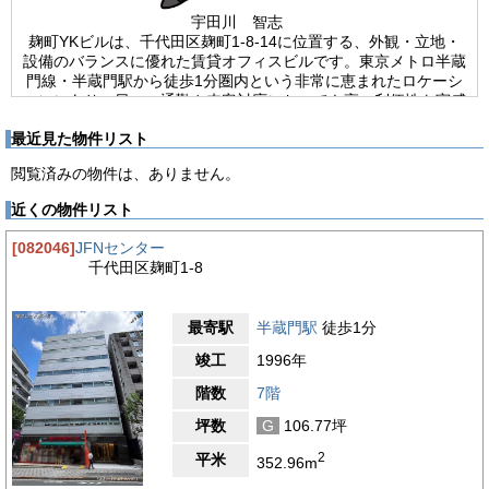
宇田川 智志
麹町YKビルは、千代田区麹町1-8-14に位置する、外観・立地・
設備のバランスに優れた賃貸オフィスビルです。東京メトロ半蔵
門線・半蔵門駅から徒歩1分圏内という非常に恵まれたロケーシ
ョンにあり、日々の通勤や来客対応においても高い利便性を実感
できる物件です。さらに、徒歩5分圏内には東京メトロ有楽町
最近見た物件リスト
線・麹町駅も利用可能で、複数路線を使い分けられる交通環境が
整っています。渋谷や大手町、永田町、池袋方面など、都心主要
閲覧済みの物件は、ありません。
エリアへの移動もスムーズで、営業拠点や本社機能としてもスム
ーズな業務展開が期待できます。外観は、御影石を採用した重厚
近くの物件リスト
感のあるデザインが印象的で、建物全体に高級感と安心感を与え
ています。来訪者に対しても、信頼感を与えやすい外観で、企業
[082046]
JFNセンター
イメージの向上にも寄与します。1989年竣工の物件ながら、新
千代田区麹町1-8
耐震基準を満たした構造となっており、構造は鉄骨鉄筋コンクリ
ート造、地下1階・地上8階建ての堅牢な建物です。基準階の貸
室面積は約32坪と、スタートアップや中小規模のオフィス、支
最寄駅
半蔵門駅
徒歩1分
店利用などに適したサイズ感です。ビル内には9人乗りのエレベ
ーターが1基設置されており、日々の移動もスムーズです。さら
竣工
1996年
に、駐車場、機械警備、光ファイバーなど、オフィス利用に欠か
階数
7階
せない基本設備が整っており、安心して業務を行える環境が構築
されています。24時間使用可能なビルのため、早朝や夜間の業
坪数
G
106.77坪
務、時間に縛られない働き方にも柔軟に対応可能です。貸室はワ
ンフロア・ワンテナント仕様で、他の入居テナントに気を遣うこ
2
平米
352.96m
となく、プライバシー性の高いオフィス運営が可能です。室内に