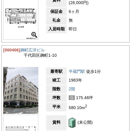
賃料
人に心地よい時間を提供してくれます。
(28,000円)
4.1
【評価】
保証金
6ヶ月
駅からの距離
礼金
無
設備
入居時期
即日
耐震性
エントランス
[000406]
麹町広洋ビル
千代田区麹町1-10
最寄駅
半蔵門駅
徒歩1分
竣工
1983年
階数
2階
坪数
G
175.48坪
2
平米
580.10m
賃料
(未公開)