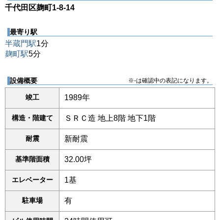
千代田区麹町1-8-14
最寄り駅
半蔵門駅
1分
麹町駅
5分
設備概要
※-は確認中の表記になります。
竣工
1989年
構造・階建て
ＳＲＣ造 地上8階 地下1階
耐震
新耐震
基準階面積
32.00坪
エレベーター
1基
駐車場
有