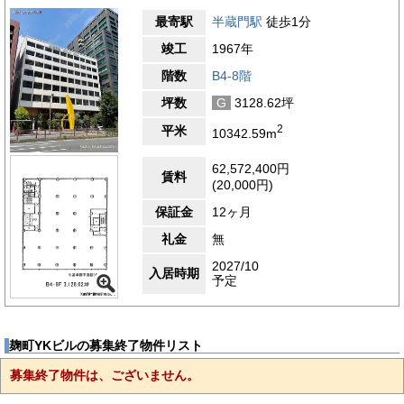
最寄駅
半蔵門駅
徒歩1分
竣工
1967年
階数
B4-8階
坪数
G
3128.62坪
2
平米
10342.59m
62,572,400円
賃料
(20,000円)
保証金
12ヶ月
礼金
無
2027/10
入居時期
予定
麹町YKビルの募集終了物件リスト
募集終了物件は、ございません。