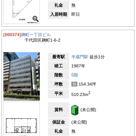
礼金
無
入居時期
即日
[000374]
麹町一丁目ビル
千代田区麹町1-6-2
最寄駅
半蔵門駅
徒歩1分
竣工
1987年
階数
5階
坪数
N
154.34坪
2
平米
510.23m
賃料
(未公開)
保証金
(未公開)
礼金
無