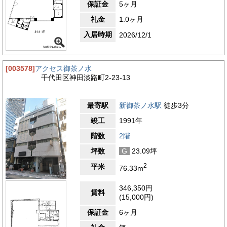
保証金
5ヶ月
礼金
1.0ヶ月
入居時期
2026/12/1
[003578]
アクセス御茶ノ水
千代田区神田淡路町2-23-13
最寄駅
新御茶ノ水駅
徒歩3分
竣工
1991年
階数
2階
坪数
G
23.09坪
2
平米
76.33m
346,350円
賃料
(15,000円)
保証金
6ヶ月