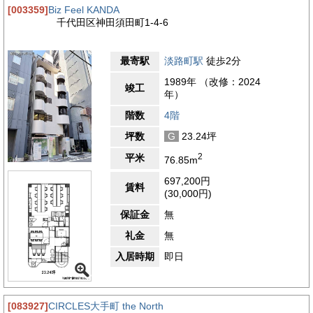
[003359]
Biz Feel KANDA
千代田区神田須田町1-4-6
最寄駅
淡路町駅
徒歩2分
1989年 （改修：2024
竣工
年）
階数
4階
坪数
G
23.24坪
2
平米
76.85m
697,200円
賃料
(30,000円)
保証金
無
礼金
無
入居時期
即日
[083927]
CIRCLES大手町 the North