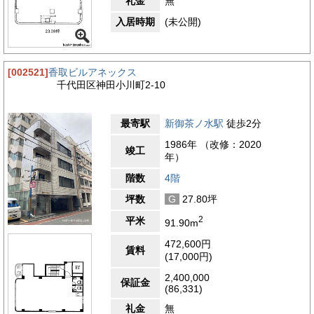
礼金
無
入居時期
(未公開)
[002521]
香取ビルアネックス
千代田区神田小川町2-10
最寄駅
新御茶ノ水駅
徒歩2分
1986年 （改修：2020
竣工
年）
階数
4階
坪数
G
27.80坪
2
平米
91.90m
472,600円
賃料
(17,000円)
2,400,000
保証金
(86,331)
礼金
無