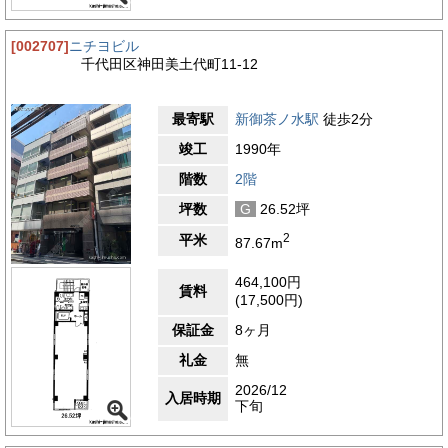
[002707]
ニチヨビル
千代田区神田美土代町11-12
最寄駅
新御茶ノ水駅
徒歩2分
竣工
1990年
階数
2階
坪数
G
26.52坪
2
平米
87.67m
464,100円
賃料
(17,500円)
保証金
8ヶ月
礼金
無
2026/12
入居時期
下旬