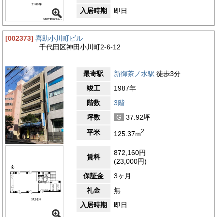
入居時期
即日
[002373]
喜助小川町ビル
千代田区神田小川町2-6-12
最寄駅
新御茶ノ水駅
徒歩3分
竣工
1987年
階数
3階
坪数
G
37.92坪
2
平米
125.37m
872,160円
賃料
(23,000円)
保証金
3ヶ月
礼金
無
入居時期
即日