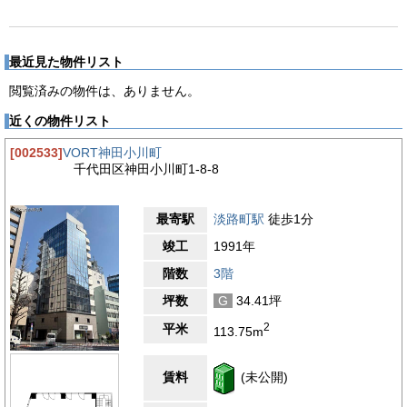
最近見た物件リスト
閲覧済みの物件は、ありません。
近くの物件リスト
[002533]
VORT神田小川町
千代田区神田小川町1-8-8
最寄駅
淡路町駅
徒歩1分
竣工
1991年
階数
3階
坪数
G
34.41坪
2
平米
113.75m
賃料
(未公開)