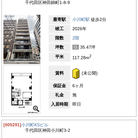
千代田区神田錦町1-8-9
最寄駅
小川町駅
徒歩2分
竣工
2026年
階数
2階
坪数
G
35.47坪
2
平米
117.28m
賃料
(未公開)
保証金
6ヶ月
礼金
無
入居時期
即日
[005291]
小川町KSビル
千代田区神田小川町3-2