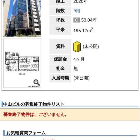
竣工
2020年
階数
9階
坪数
G
59.04坪
2
平米
195.17m
賃料
(未公開)
保証金
4ヶ月
礼金
無
入居時期
(未公開)
中山ビルの募集終了物件リスト
募集終了物件は、ございません。
お気軽質問フォーム