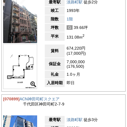
最寄駅
淡路町駅
徒歩2分
竣工
1993年
階数
1階
坪数
G
39.66坪
2
平米
131.08m
674,220円
賃料
(17,000円)
7,000,000
保証金
(176,500)
礼金
1.0ヶ月
入居時期
即日
[070899]
ACN神田司町スクエア
千代田区神田司町2-7-9
最寄駅
淡路町駅
徒歩3分