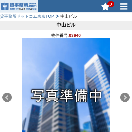
0
貸事務所ドットコム東京TOP
中山ビル
中山ビル
物件番号:
03640