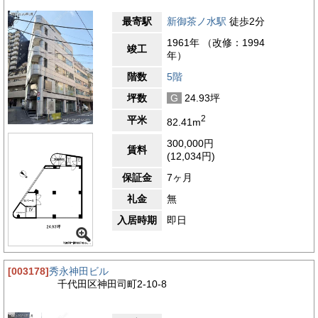
最寄駅
新御茶ノ水駅
徒歩2分
1961年 （改修：1994
竣工
年）
階数
5階
坪数
G
24.93坪
2
平米
82.41m
300,000円
賃料
(12,034円)
保証金
7ヶ月
礼金
無
入居時期
即日
[003178]
秀永神田ビル
千代田区神田司町2-10-8