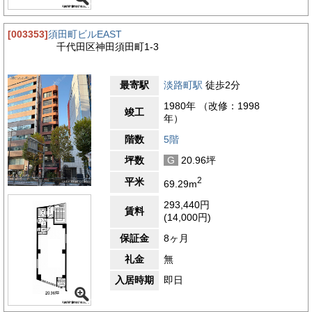
[003353]
須田町ビルEAST
千代田区神田須田町1-3
最寄駅
淡路町駅
徒歩2分
1980年 （改修：1998
竣工
年）
階数
5階
坪数
G
20.96坪
2
平米
69.29m
293,440円
賃料
(14,000円)
保証金
8ヶ月
礼金
無
入居時期
即日