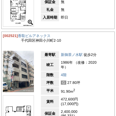
保証金
無
礼金
無
入居時期
即日
[002521]
香取ビルアネックス
千代田区神田小川町2-10
最寄駅
新御茶ノ水駅
徒歩2分
1986年 （改修：2020
竣工
年）
階数
4階
坪数
G
27.80坪
2
平米
91.90m
472,600円
賃料
(17,000円)
2,400,000
保証金
(86,331)