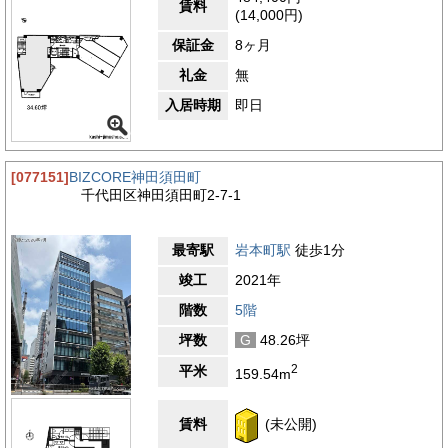
賃料
(14,000円)
保証金
8ヶ月
礼金
無
入居時期
即日
[077151]
BIZCORE神田須田町
千代田区神田須田町2-7-1
最寄駅
岩本町駅
徒歩1分
竣工
2021年
階数
5階
坪数
G
48.26坪
2
平米
159.54m
賃料
(未公開)