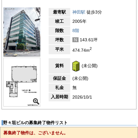
最寄駅
神田駅
徒歩3分
竣工
2005年
階数
8階
坪数
N
143.61坪
2
平米
474.74m
賃料
(未公開)
保証金
(未公開)
礼金
無
入居時期
2026/10/1
野々垣ビルの募集終了物件リスト
募集終了物件は、ございません。