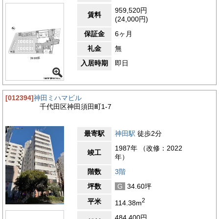
959,520円
賃料
(24,000円)
保証金
6ヶ月
礼金
無
入居時期
即日
[012394]
神田ミハマビル
千代田区神田須田町1-7
最寄駅
神田駅
徒歩2分
1987年 （改修：2022
竣工
年）
階数
3階
坪数
G
34.60坪
2
平米
114.38m
484,400円