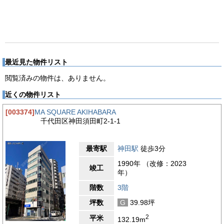
最近見た物件リスト
閲覧済みの物件は、ありません。
近くの物件リスト
[003374]
MA SQUARE AKIHABARA
千代田区神田須田町2-1-1
最寄駅
神田駅
徒歩3分
1990年 （改修：2023
竣工
年）
階数
3階
坪数
G
39.98坪
2
平米
132.19m