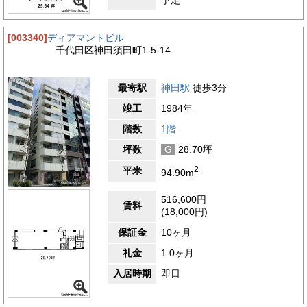
[003340]
ディアマントビル
千代田区神田須田町1-5-14
最寄駅
神田駅
徒歩3分
竣工
1984年
階数
1階
坪数
G
28.70坪
2
平米
94.90m
516,600円
賃料
(18,000円)
保証金
10ヶ月
礼金
1.0ヶ月
入居時期
即日