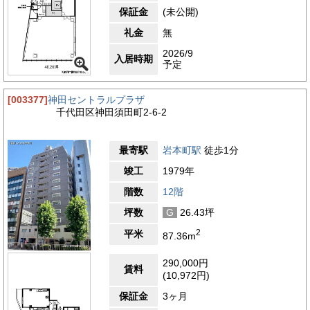
保証金
(未公開)
礼金
無
2026/9
入居時期
予定
[003377]
神田セントラルプラザ
千代田区神田須田町2-6-2
最寄駅
岩本町駅
徒歩1分
竣工
1979年
階数
12階
坪数
G
26.43坪
2
平米
87.36m
290,000円
賃料
(10,972円)
保証金
3ヶ月