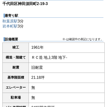
千代田区神田須田町2-19-3
最寄り駅
秋葉原駅
3分
岩本町駅
3分
設備概要
※-は確認中の表記になります。
竣工
1961年
構造・階建て
ＲＣ造 地上3階 地下-
耐震
旧耐震
基準階面積
21.18坪
エレベーター
無
駐車場
無