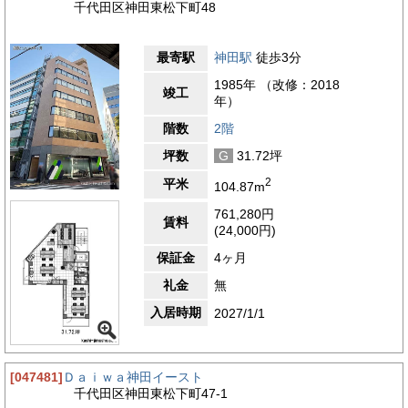
千代田区神田東松下町48
最寄駅
神田駅
徒歩3分
1985年 （改修：2018
竣工
年）
階数
2階
坪数
G
31.72坪
2
平米
104.87m
761,280円
賃料
(24,000円)
保証金
4ヶ月
礼金
無
入居時期
2027/1/1
[047481]
Ｄａｉｗａ神田イースト
千代田区神田東松下町47-1