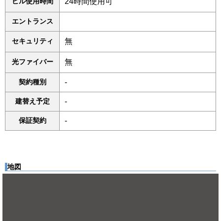
ビル使用時間
24時間使用可
エントランス
セキュリティ
無
光ファイバー
無
契約種別
-
建替え予定
-
保証契約
-
地図