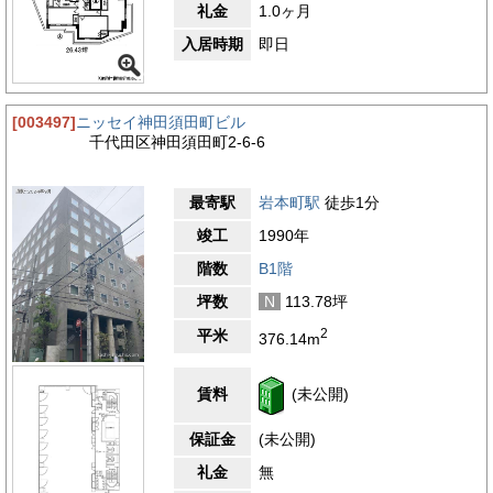
礼金
1.0ヶ月
入居時期
即日
[003497]
ニッセイ神田須田町ビル
千代田区神田須田町2-6-6
最寄駅
岩本町駅
徒歩1分
竣工
1990年
階数
B1階
坪数
N
113.78坪
2
平米
376.14m
賃料
(未公開)
保証金
(未公開)
礼金
無