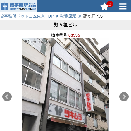
0
貸事務所ドットコム東京TOP
秋葉原駅
野々垣ビル
野々垣ビル
物件番号:
03535