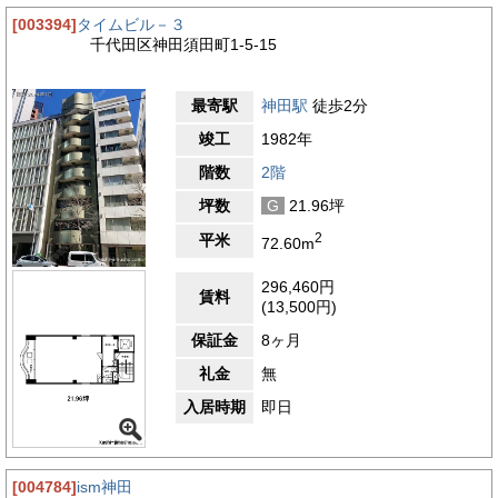
[003394]
タイムビル－３
千代田区神田須田町1-5-15
最寄駅
神田駅
徒歩2分
竣工
1982年
階数
2階
坪数
G
21.96坪
2
平米
72.60m
296,460円
賃料
(13,500円)
保証金
8ヶ月
礼金
無
入居時期
即日
[004784]
ism神田