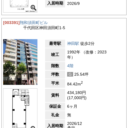
入居時期
2026/9
[003391]
翔和須田町ビル
千代田区神田須田町1-5
最寄駅
神田駅
徒歩2分
1992年 （改修：2023
竣工
年）
階数
4階
坪数
G
25.54坪
2
平米
84.42m
434,180円
賃料
(17,000円)
保証金
6ヶ月
礼金
無
2026/12
入居時期
予定