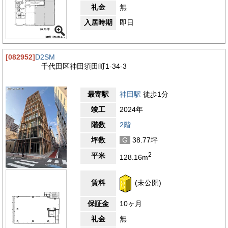
礼金
無
入居時期
即日
[082952]
D2SM
千代田区神田須田町1-34-3
最寄駅
神田駅
徒歩1分
竣工
2024年
階数
2階
坪数
G
38.77坪
2
平米
128.16m
賃料
(未公開)
保証金
10ヶ月
礼金
無