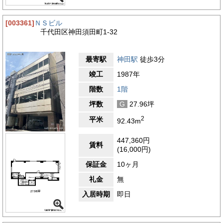
[003361]
ＮＳビル
千代田区神田須田町1-32
最寄駅
神田駅
徒歩3分
竣工
1987年
階数
1階
坪数
G
27.96坪
2
平米
92.43m
447,360円
賃料
(16,000円)
保証金
10ヶ月
礼金
無
入居時期
即日