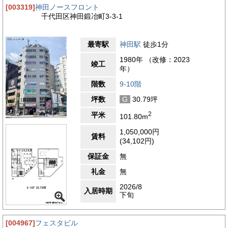
[003319]
神田ノースフロント
千代田区神田鍛冶町3-3-1
最寄駅
神田駅
徒歩1分
1980年 （改修：2023
竣工
年）
階数
9-10階
坪数
G
30.79坪
2
平米
101.80m
1,050,000円
賃料
(34,102円)
保証金
無
礼金
無
2026/8
入居時期
下旬
[004967]
フェスタビル