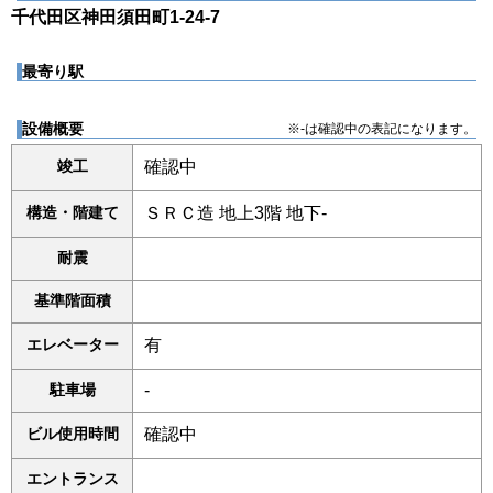
千代田区神田須田町1-24-7
最寄り駅
設備概要
※-は確認中の表記になります。
竣工
確認中
構造・階建て
ＳＲＣ造 地上3階 地下-
耐震
基準階面積
エレベーター
有
駐車場
-
ビル使用時間
確認中
エントランス