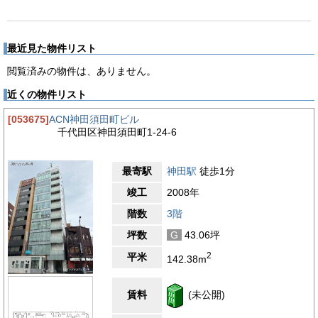
最近見た物件リスト
閲覧済みの物件は、ありません。
近くの物件リスト
[053675]
ACN神田須田町ビル
千代田区神田須田町1-24-6
最寄駅
神田駅
徒歩1分
竣工
2008年
階数
3階
坪数
G
43.06坪
2
平米
142.38m
賃料
(未公開)