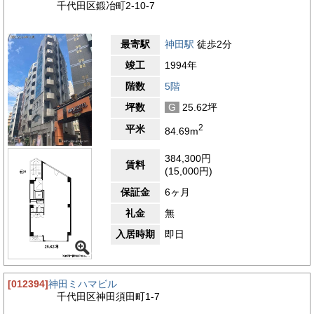
千代田区鍛冶町2-10-7
最寄駅
神田駅
徒歩2分
竣工
1994年
階数
5階
坪数
G
25.62坪
2
平米
84.69m
384,300円
賃料
(15,000円)
保証金
6ヶ月
礼金
無
入居時期
即日
[012394]
神田ミハマビル
千代田区神田須田町1-7