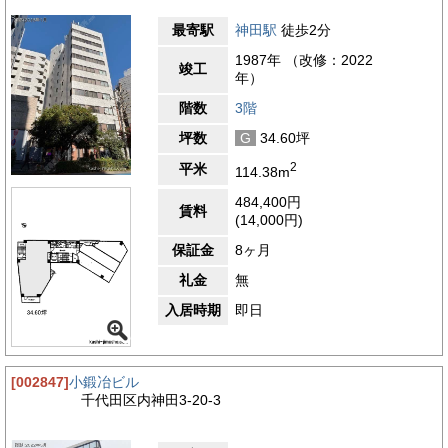
最寄駅
神田駅
徒歩2分
1987年 （改修：2022
竣工
年）
階数
3階
坪数
G
34.60坪
2
平米
114.38m
484,400円
賃料
(14,000円)
保証金
8ヶ月
礼金
無
入居時期
即日
[002847]
小鍛冶ビル
千代田区内神田3-20-3