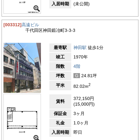
入居時期
(未公開)
[003312]
高遠ビル
千代田区神田鍛冶町3-3-3
最寄駅
神田駅
徒歩1分
竣工
1970年
階数
4階
坪数
G
24.81坪
2
平米
82.02m
372,150円
賃料
(15,000円)
保証金
3ヶ月
礼金
1.0ヶ月
入居時期
即日