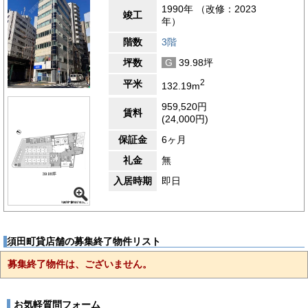
1990年 （改修：2023
竣工
年）
階数
3階
坪数
G
39.98坪
2
平米
132.19m
959,520円
賃料
(24,000円)
保証金
6ヶ月
礼金
無
入居時期
即日
須田町貸店舗の募集終了物件リスト
募集終了物件は、ございません。
お気軽質問フォーム