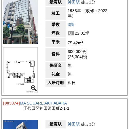
最寄駅
神田駅
徒歩1分
1986年 （改修：2022
竣工
年）
階数
3階
坪数
G
22.81坪
2
平米
75.42m
600,000円
賃料
(26,304円)
保証金
無
礼金
無
入居時期
即日
[003374]
MA SQUARE AKIHABARA
千代田区神田須田町2-1-1
最寄駅
神田駅
徒歩3分