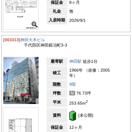
保証金
8ヶ月
礼金
無
入居時期
2026/9/1
[003313]
神田大木ビル
千代田区神田鍛冶町3-3
最寄駅
神田駅
徒歩1分
1966年 （改修：2005
竣工
年）
階数
9階
坪数
N
76.73坪
2
平米
253.65m
賃料
(未公開)
保証金
12ヶ月