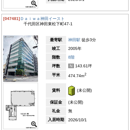
[047481]
Ｄａｉｗａ神田イースト
千代田区神田東松下町47-1
最寄駅
神田駅
徒歩3分
竣工
2005年
階数
8階
坪数
N
143.61坪
2
平米
474.74m
賃料
(未公開)
保証金
(未公開)
礼金
無
入居時期
2026/10/1