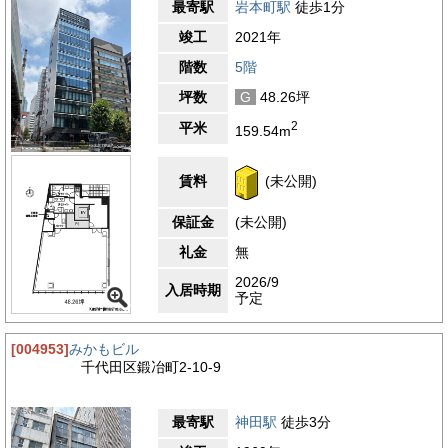
最寄駅
岩本町駅
徒歩1分
竣工
2021年
階数
5階
坪数
G
48.26坪
2
平米
159.54m
賃料
(未公開)
保証金
(未公開)
礼金
無
2026/9
入居時期
予定
[004953]
みかもビル
千代田区鍛冶町2-10-9
最寄駅
神田駅
徒歩3分