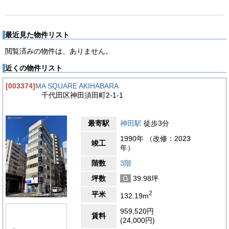
最近見た物件リスト
閲覧済みの物件は、ありません。
近くの物件リスト
[003374]
MA SQUARE AKIHABARA
千代田区神田須田町2-1-1
最寄駅
神田駅
徒歩3分
1990年 （改修：2023
竣工
年）
階数
3階
坪数
G
39.98坪
2
平米
132.19m
959,520円
賃料
(24,000円)