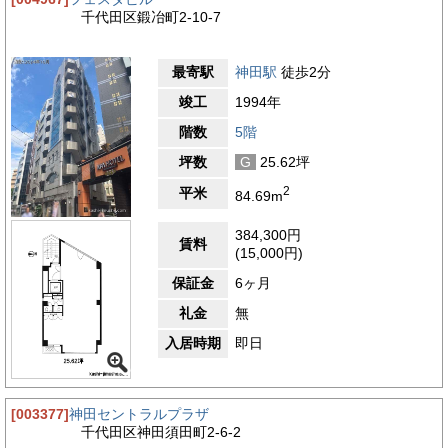
千代田区鍛冶町2-10-7
最寄駅
神田駅
徒歩2分
竣工
1994年
階数
5階
坪数
G
25.62坪
2
平米
84.69m
384,300円
賃料
(15,000円)
保証金
6ヶ月
礼金
無
入居時期
即日
[003377]
神田セントラルプラザ
千代田区神田須田町2-6-2