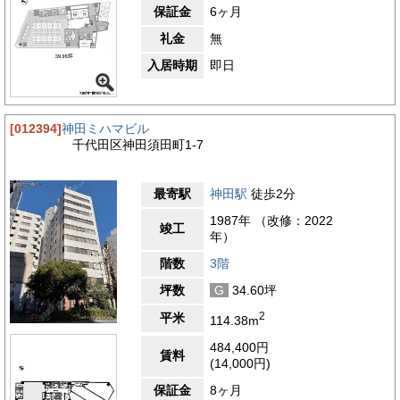
保証金
6ヶ月
礼金
無
入居時期
即日
[012394]
神田ミハマビル
千代田区神田須田町1-7
最寄駅
神田駅
徒歩2分
1987年 （改修：2022
竣工
年）
階数
3階
坪数
G
34.60坪
2
平米
114.38m
484,400円
賃料
(14,000円)
保証金
8ヶ月