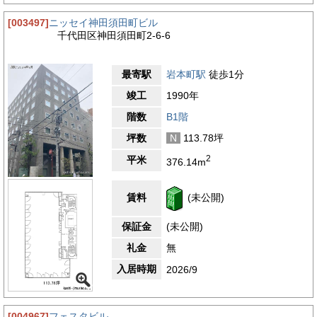
[003497]
ニッセイ神田須田町ビル
千代田区神田須田町2-6-6
最寄駅
岩本町駅
徒歩1分
竣工
1990年
階数
B1階
坪数
N
113.78坪
2
平米
376.14m
賃料
(未公開)
保証金
(未公開)
礼金
無
入居時期
2026/9
[004967]
フェスタビル