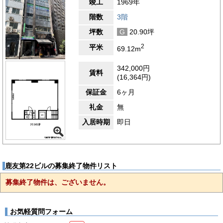
竣工
1969年
階数
3階
坪数
G
20.90坪
2
平米
69.12m
342,000円
賃料
(16,364円)
保証金
6ヶ月
礼金
無
入居時期
即日
鹿友第22ビルの募集終了物件リスト
募集終了物件は、ございません。
お気軽質問フォーム