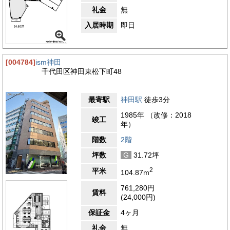
礼金
無
入居時期
即日
[004784]
ism神田
千代田区神田東松下町48
最寄駅
神田駅
徒歩3分
1985年 （改修：2018
竣工
年）
階数
2階
坪数
G
31.72坪
2
平米
104.87m
761,280円
賃料
(24,000円)
保証金
4ヶ月
礼金
無