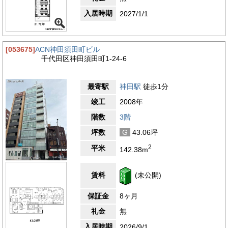
入居時期
2027/1/1
[053675]
ACN神田須田町ビル
千代田区神田須田町1-24-6
最寄駅
神田駅
徒歩1分
竣工
2008年
階数
3階
坪数
G
43.06坪
2
平米
142.38m
賃料
(未公開)
保証金
8ヶ月
礼金
無
入居時期
2026/9/1