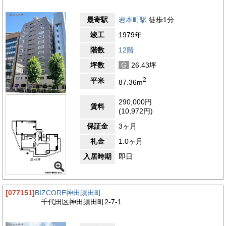
最寄駅
岩本町駅
徒歩1分
竣工
1979年
階数
12階
坪数
G
26.43坪
2
平米
87.36m
290,000円
賃料
(10,972円)
保証金
3ヶ月
礼金
1.0ヶ月
入居時期
即日
[077151]
BIZCORE神田須田町
千代田区神田須田町2-7-1