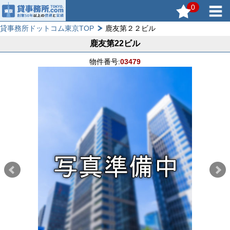
0
貸事務所ドットコム東京TOP
鹿友第２２ビル
鹿友第22ビル
物件番号:
03479