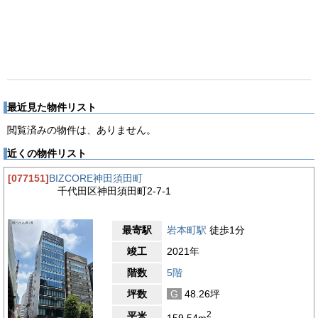
最近見た物件リスト
閲覧済みの物件は、ありません。
近くの物件リスト
[077151]
BIZCORE神田須田町
千代田区神田須田町2-7-1
最寄駅
岩本町駅
徒歩1分
竣工
2021年
階数
5階
坪数
G
48.26坪
2
平米
159.54m