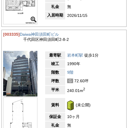
礼金
無
入居時期
2026/11/15
[003335]
Daiwa神田須田町ビル
千代田区神田須田町2-8-2
最寄駅
岩本町駅
徒歩1分
竣工
1990年
階数
9階
坪数
G
72.60坪
2
平米
240.01m
賃料
(未公開)
保証金
10ヶ月
礼金
無