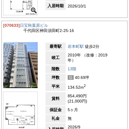
入居時期
2026/10/1
[070633]
日宝秋葉原ビル
千代田区神田須田町2-25-16
最寄駅
岩本町駅
徒歩2分
2010年 （改修：2019
竣工
年）
階数
13階
坪数
G
40.69坪
2
平米
134.52m
854,490円
賃料
(21,000円)
保証金
5ヶ月
礼金
無
2026/9