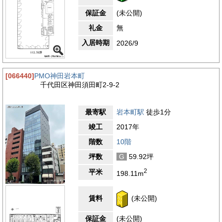
保証金
(未公開)
礼金
無
入居時期
2026/9
[066440]
PMO神田岩本町
千代田区神田須田町2-9-2
最寄駅
岩本町駅
徒歩1分
竣工
2017年
階数
10階
坪数
G
59.92坪
2
平米
198.11m
賃料
(未公開)
保証金
(未公開)