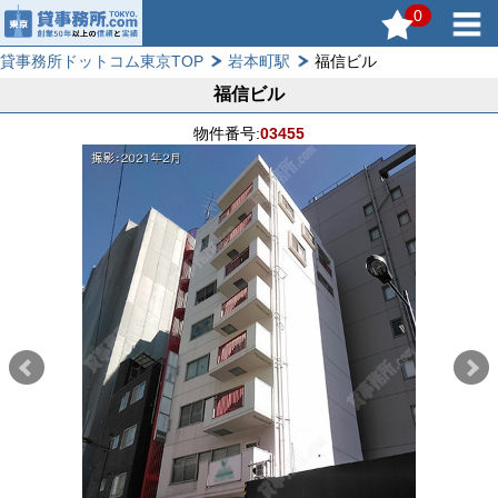
0
貸事務所ドットコム東京TOP
岩本町駅
福信ビル
福信ビル
物件番号:
03455