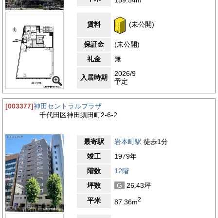
賃料
(未公開)
保証金
(未公開)
礼金
無
2026/9
入居時期
予定
[003377]
神田セントラルプラザ
千代田区神田須田町2-6-2
最寄駅
岩本町駅
徒歩1分
竣工
1979年
階数
12階
坪数
G
26.43坪
2
平米
87.36m