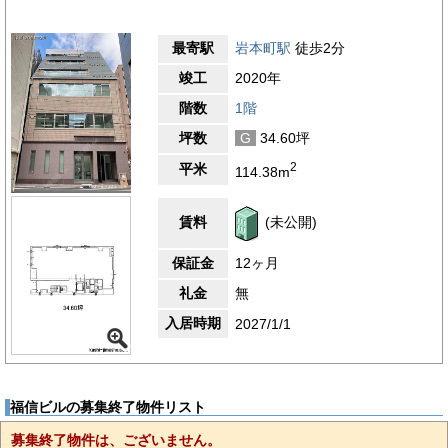
最寄駅
岩本町駅
徒歩2分
竣工
2020年
階数
1階
坪数
G
34.60坪
2
平米
114.38m
賃料
(未公開)
保証金
12ヶ月
礼金
無
入居時期
2027/1/1
福信ビルの募集終了物件リスト
募集終了物件は、ございません。