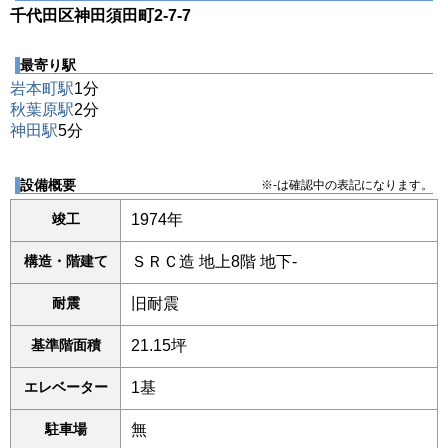
千代田区神田須田町2-7-7
最寄り駅
岩本町駅
1分
秋葉原駅
2分
神田駅
5分
設備概要
※-は確認中の表記になります。
竣工
1974年
構造・階建て
ＳＲＣ造 地上8階 地下-
耐震
旧耐震
基準階面積
21.15坪
エレベーター
1基
駐車場
無