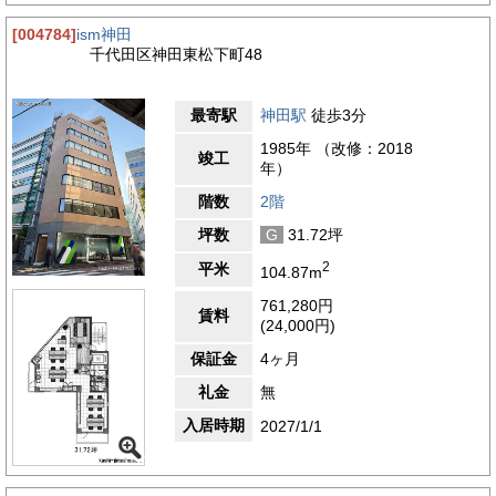
[004784]
ism神田
千代田区神田東松下町48
最寄駅
神田駅
徒歩3分
1985年 （改修：2018
竣工
年）
階数
2階
坪数
G
31.72坪
2
平米
104.87m
761,280円
賃料
(24,000円)
保証金
4ヶ月
礼金
無
入居時期
2027/1/1