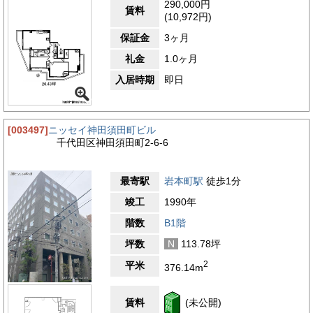
290,000円
賃料
(10,972円)
保証金
3ヶ月
礼金
1.0ヶ月
入居時期
即日
[003497]
ニッセイ神田須田町ビル
千代田区神田須田町2-6-6
最寄駅
岩本町駅
徒歩1分
竣工
1990年
階数
B1階
坪数
N
113.78坪
2
平米
376.14m
賃料
(未公開)