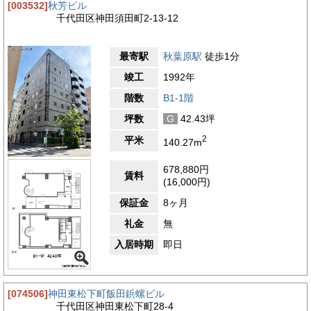
[003532]
秋芳ビル
千代田区神田須田町2-13-12
最寄駅
秋葉原駅
徒歩1分
竣工
1992年
階数
B1-1階
坪数
G
42.43坪
2
平米
140.27m
678,880円
賃料
(16,000円)
保証金
8ヶ月
礼金
無
入居時期
即日
[074506]
神田東松下町飯田鋲螺ビル
千代田区神田東松下町28-4