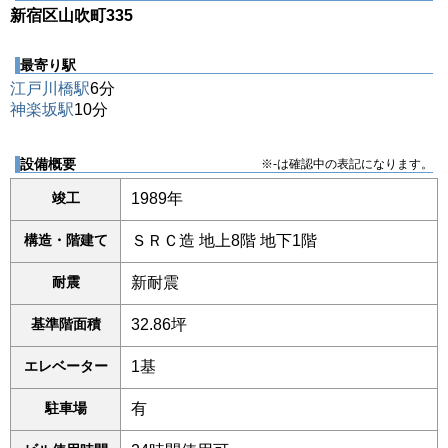
新宿区山吹町335
最寄り駅
江戸川橋駅
6分
神楽坂駅
10分
設備概要
※-は確認中の表記になります。
竣工
1989年
構造・階建て
ＳＲＣ造 地上8階 地下1階
耐震
新耐震
基準階面積
32.86坪
エレベーター
1基
駐車場
有