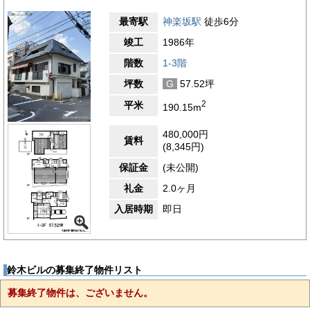
最寄駅
神楽坂駅
徒歩6分
竣工
1986年
階数
1-3階
坪数
G
57.52坪
2
平米
190.15m
480,000円
賃料
(8,345円)
保証金
(未公開)
礼金
2.0ヶ月
入居時期
即日
鈴木ビルの募集終了物件リスト
募集終了物件は、ございません。