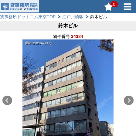
0
貸事務所ドットコム東京TOP
江戸川橋駅
鈴木ビル
鈴木ビル
物件番号:
34384