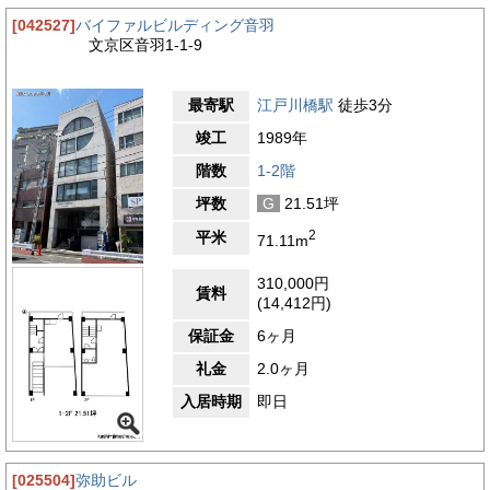
[042527]
バイファルビルディング音羽
文京区音羽1-1-9
最寄駅
江戸川橋駅
徒歩3分
竣工
1989年
階数
1-2階
坪数
G
21.51坪
2
平米
71.11m
310,000円
賃料
(14,412円)
保証金
6ヶ月
礼金
2.0ヶ月
入居時期
即日
[025504]
弥助ビル