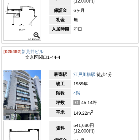
(12,000円)
保証金
6ヶ月
礼金
無
入居時期
即日
[025492]
新荒井ビル
文京区関口1-44-4
最寄駅
江戸川橋駅
徒歩4分
竣工
1989年
階数
4階
坪数
G
45.14坪
2
平米
149.22m
541,680円
賃料
(12,000円)