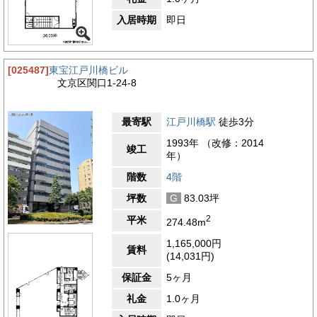
入居時期
即日
[025487]
東宝江戸川橋ビル
文京区関口1-24-8
最寄駅
江戸川橋駅
徒歩3分
1993年 （改修：2014
竣工
年）
階数
4階
坪数
G
83.03坪
2
平米
274.48m
1,165,000円
賃料
(14,031円)
保証金
5ヶ月
礼金
1.0ヶ月