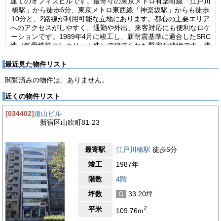
建てのオフィスビルです。最寄りの東京メトロ有楽町線「江戸川
橋駅」から徒歩6分、東京メトロ東西線「神楽坂駅」からも徒歩
10分と、2路線が利用可能な立地にあります。都心の主要エリア
へのアクセスがしやすく、通勤や外出、来客対応にも便利なロケ
ーションです。1989年4月に竣工し、新耐震基準に適合したSRC
造（鉄骨鉄筋コンクリート造）で建てられた堅牢な建物です。構
造上の安定性に優れており、長期的な利用を想定する事業所にと
って安心できる仕様となっています。基準階は32.86坪で、使い
最近見た物件リスト
勝手の良いフロア設計がなされています。個別空調を採用してい
閲覧済みの物件は、ありません。
るため、テナントごとに自由な温度調整が可能で、季節を問わず
快適な室内環境を保つことができます。通信設備としては光ファ
近くの物件リスト
イバーに対応しており、高速かつ安定したインターネット環境が
確保されています。オンライン会議やクラウド業務の多い企業に
[034402]
遠山ビル
も適した仕様で、現代のビジネスニーズにしっかりと応える設備
新宿区山吹町81-23
が整っています。エレベーターは1基設置されており、フロア間
の往来もスムーズです。さらに、24時間利用可能で使用時間に
制限がないため、時間にとらわれない柔軟な働き方を実現できま
最寄駅
江戸川橋駅
徒歩5分
す。夜間や早朝の作業が必要な業種や、独自の勤務体系を採用す
る企業にとっても大きなメリットとなります。落ち着いた立地と
竣工
1987年
安定した設備を兼ね備えた鈴木ビルは、事業の拠点として信頼性
の高い選択肢です。長期的に安心して利用できるバランスの取れ
階数
4階
たオフィス空間です。
坪数
G
33.20坪
【周辺ガイド】
2
平米
109.76m
鈴木ビルのある新宿区山吹町は、都心でありながらも落ち着いた