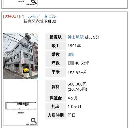
[034317]
パールモア一交ビル
新宿区赤城下町30
最寄駅
神楽坂駅
徒歩5分
竣工
1991年
階数
3階
坪数
G
46.53坪
2
平米
153.82m
500,000円
賃料
(10,746円)
保証金
4ヶ月
礼金
1.0ヶ月
入居時期
即日