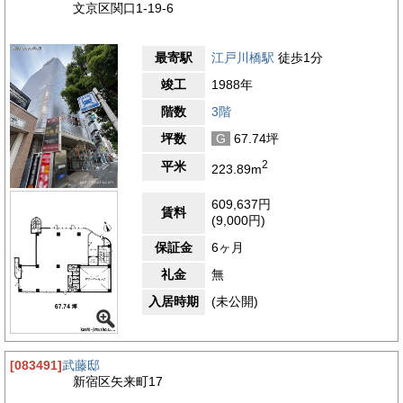
文京区関口1-19-6
最寄駅
江戸川橋駅
徒歩1分
竣工
1988年
階数
3階
坪数
G
67.74坪
2
平米
223.89m
609,637円
賃料
(9,000円)
保証金
6ヶ月
礼金
無
入居時期
(未公開)
[083491]
武藤邸
新宿区矢来町17