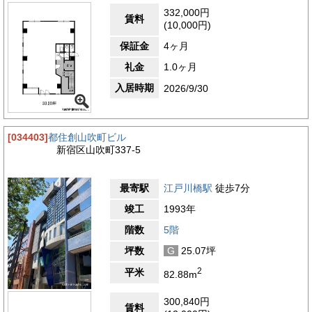
雰囲気が漂うエリアです。周辺には、コンビニエンスストア、飲
332,000円
食店、郵便局、銀行の出張所、ドラッグストアなど、日常業務に
賃料
(10,000円)
必要な施設が徒歩圏内に揃っており、事務所利用において非常に
利便性の高い環境が整っています。ランチや急な買い物、書類の
保証金
4ヶ月
郵送や銀行業務なども近場で完結できるため、業務効率の向上に
もつながります。また、山吹町エリアは住宅も多く、静かで落ち
礼金
1.0ヶ月
着いた街並みが特徴です。繁華街のような喧騒が少なく、集中し
入居時期
て仕事に取り組みやすい環境が保たれています。周囲には緑も点
2026/9/30
在しており、少し歩けば江戸川橋公園や神田川沿いの遊歩道もあ
るなど、都会の中でリフレッシュできる空間が身近にあります。
神楽坂方面へも徒歩でアクセスできる距離にあり、気分転換や来
[034403]
都住創山吹町ビル
客時のランチミーティングにも適した場所が点在しています。歴
新宿区山吹町337-5
史と現代が交差する落ち着いた地域性と、ビジネスに必要な利便
施設の充実度を兼ね備えた山吹町エリアは、長く腰を据えて事務
所を構える企業にとって非常に魅力的な環境です。
最寄駅
江戸川橋駅
徒歩7分
3.8
【評価】
竣工
1993年
駅からの距離
階数
5階
設備
坪数
G
25.07坪
耐震性
2
平米
82.88m
エントランス
300,840円
賃料