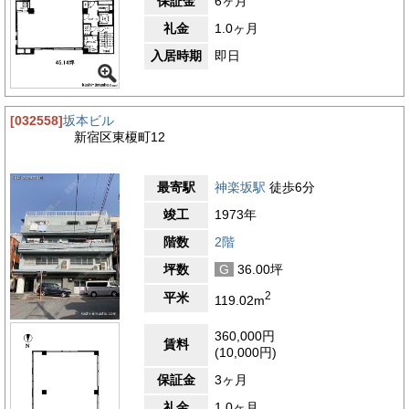
保証金
6ヶ月
礼金
1.0ヶ月
入居時期
即日
[032558]
坂本ビル
新宿区東榎町12
最寄駅
神楽坂駅
徒歩6分
竣工
1973年
階数
2階
坪数
G
36.00坪
2
平米
119.02m
360,000円
賃料
(10,000円)
保証金
3ヶ月
礼金
1.0ヶ月