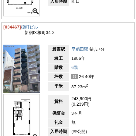
入居時期
即日
[034467]
榎町ビル
新宿区榎町34-3
最寄駅
早稲田駅
徒歩7分
竣工
1986年
階数
6階
坪数
G
26.40坪
2
平米
87.23m
243,900円
賃料
(9,239円)
保証金
3ヶ月
礼金
無
入居時期
(未公開)