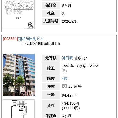
保証金
8ヶ月
礼金
無
入居時期
2026/9/1
[003391]
翔和須田町ビル
千代田区神田須田町1-5
最寄駅
神田駅
徒歩2分
1992年 （改修：2023
竣工
年）
階数
4階
坪数
G
25.54坪
2
平米
84.42m
434,180円
賃料
(17,000円)
保証金
6ヶ月