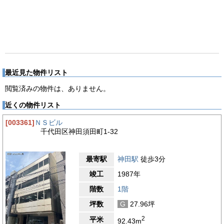
最近見た物件リスト
閲覧済みの物件は、ありません。
近くの物件リスト
[003361]
ＮＳビル
千代田区神田須田町1-32
最寄駅
神田駅
徒歩3分
竣工
1987年
階数
1階
坪数
G
27.96坪
2
平米
92.43m