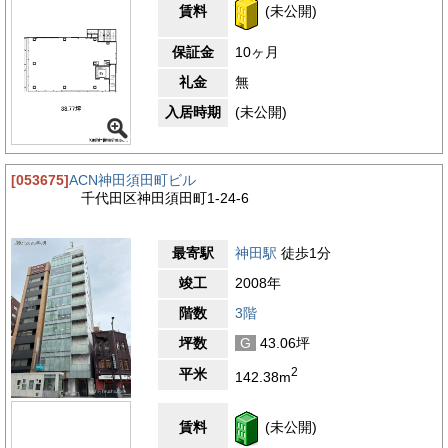
賃料
(未公開)
保証金
10ヶ月
礼金
無
入居時期
(未公開)
[053675]
ACN神田須田町ビル
千代田区神田須田町1-24-6
最寄駅
神田駅
徒歩1分
竣工
2008年
階数
3階
坪数
G
43.06坪
2
平米
142.38m
賃料
(未公開)