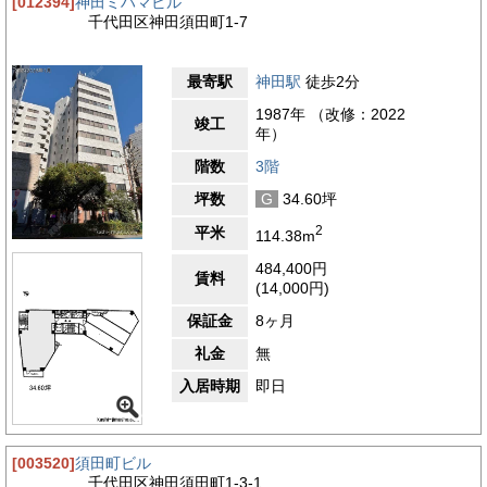
[012394]
神田ミハマビル
千代田区神田須田町1-7
最寄駅
神田駅
徒歩2分
1987年 （改修：2022
竣工
年）
階数
3階
坪数
G
34.60坪
2
平米
114.38m
484,400円
賃料
(14,000円)
保証金
8ヶ月
礼金
無
入居時期
即日
[003520]
須田町ビル
千代田区神田須田町1-3-1