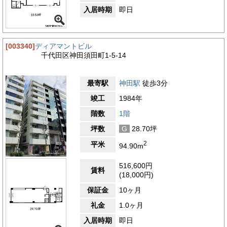
入居時期
即日
[003340]
ディアマントビル
千代田区神田須田町1-5-14
最寄駅
神田駅
徒歩3分
竣工
1984年
階数
1階
坪数
G
28.70坪
2
平米
94.90m
516,600円
賃料
(18,000円)
保証金
10ヶ月
礼金
1.0ヶ月
入居時期
即日