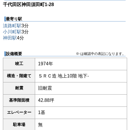
千代田区神田須田町1-28
最寄り駅
淡路町駅
3分
小川町駅
3分
神田駅
4分
設備概要
※-は確認中の表記になります。
竣工
1974年
構造・階建て
ＳＲＣ造 地上10階 地下-
耐震
旧耐震
基準階面積
42.88坪
エレベーター
1基
駐車場
無