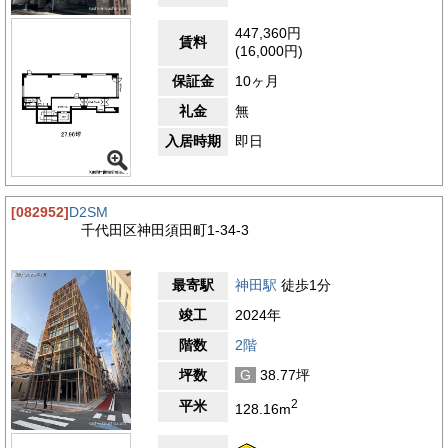
447,360円
賃料
(16,000円)
保証金
10ヶ月
礼金
無
入居時期
即日
[082952]
D2SM
千代田区神田須田町1-34-3
最寄駅
神田駅
徒歩1分
竣工
2024年
階数
2階
坪数
G
38.77坪
2
平米
128.16m