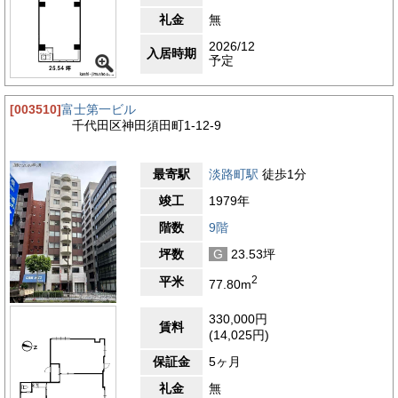
礼金
無
2026/12
入居時期
予定
[003510]
富士第一ビル
千代田区神田須田町1-12-9
最寄駅
淡路町駅
徒歩1分
竣工
1979年
階数
9階
坪数
G
23.53坪
2
平米
77.80m
330,000円
賃料
(14,025円)
保証金
5ヶ月
礼金
無