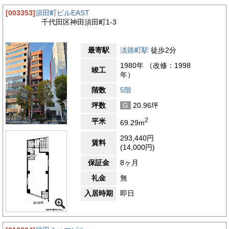
[003353]
須田町ビルEAST
千代田区神田須田町1-3
最寄駅
淡路町駅
徒歩2分
1980年 （改修：1998
竣工
年）
階数
5階
坪数
G
20.96坪
2
平米
69.29m
293,440円
賃料
(14,000円)
保証金
8ヶ月
礼金
無
入居時期
即日