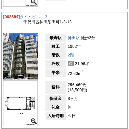
[003394]
タイムビル－３
千代田区神田須田町1-5-15
最寄駅
神田駅
徒歩2分
竣工
1982年
階数
2階
坪数
G
21.96坪
2
平米
72.60m
296,460円
賃料
(13,500円)
保証金
8ヶ月
礼金
無
入居時期
即日