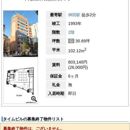
最寄駅
神田駅
徒歩2分
竣工
1993年
階数
2階
坪数
G
30.89坪
2
平米
102.12m
803,140円
賃料
(26,000円)
保証金
6ヶ月
礼金
無
入居時期
即日
タイムビルの募集終了物件リスト
募集終了物件は、ございません。