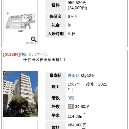
959,520円
賃料
(24,000円)
保証金
6ヶ月
礼金
無
入居時期
即日
[012394]
神田ミハマビル
千代田区神田須田町1-7
最寄駅
神田駅
徒歩2分
1987年 （改修：2022
竣工
年）
階数
3階
坪数
G
34.60坪
2
平米
114.38m
484,400円
賃料