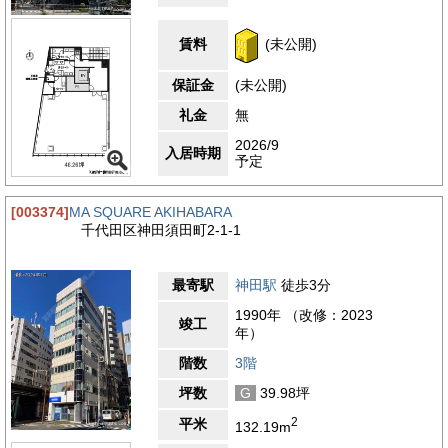
賃料
(未公開)
保証金
(未公開)
礼金
無
2026/9
入居時期
予定
[003374]
MA SQUARE AKIHABARA
千代田区神田須田町2-1-1
最寄駅
神田駅
徒歩3分
1990年 （改修：2023
竣工
年）
階数
3階
坪数
G
39.98坪
2
平米
132.19m