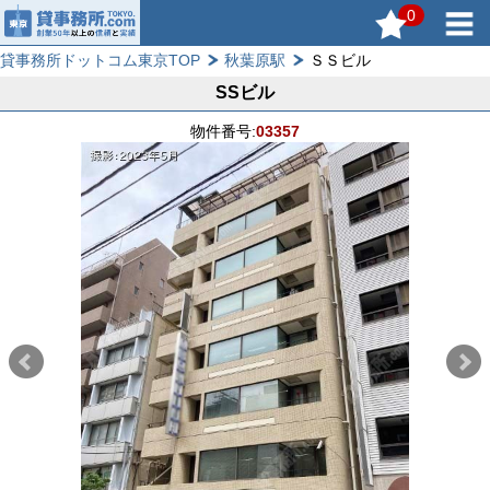
0
貸事務所ドットコム東京TOP
秋葉原駅
ＳＳビル
SSビル
物件番号:
03357