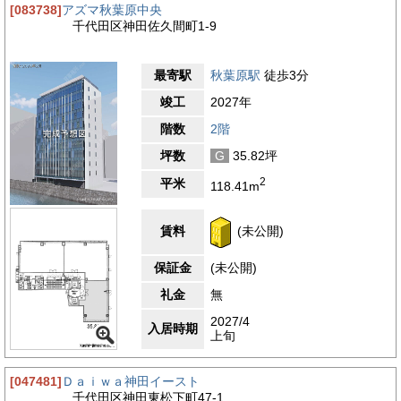
[083738]
アズマ秋葉原中央
千代田区神田佐久間町1-9
最寄駅
秋葉原駅
徒歩3分
竣工
2027年
階数
2階
坪数
G
35.82坪
2
平米
118.41m
賃料
(未公開)
保証金
(未公開)
礼金
無
2027/4
入居時期
上旬
[047481]
Ｄａｉｗａ神田イースト
千代田区神田東松下町47-1