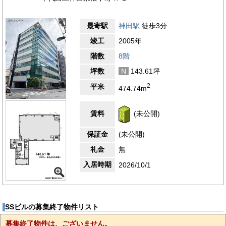
最寄駅
神田駅
徒歩3分
竣工
2005年
階数
8階
坪数
N
143.61坪
2
平米
474.74m
賃料
(未公開)
保証金
(未公開)
礼金
無
入居時期
2026/10/1
SSビルの募集終了物件リスト
募集終了物件は、ございません。