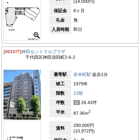
(14,000円)
保証金
8ヶ月
礼金
無
入居時期
即日
[003377]
神田セントラルプラザ
千代田区神田須田町2-6-2
最寄駅
岩本町駅
徒歩1分
竣工
1979年
階数
12階
坪数
G
26.43坪
2
平米
87.36m
290,000円
賃料
(10,972円)