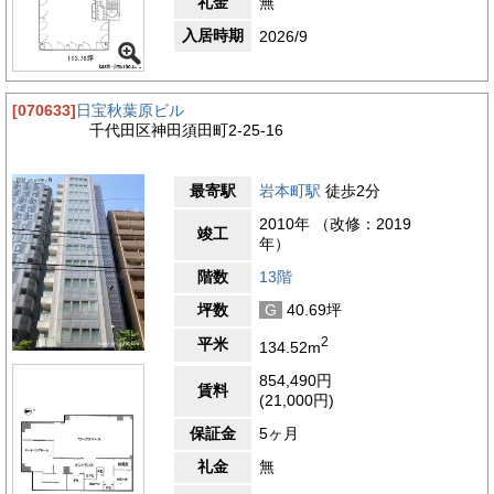
礼金
無
入居時期
2026/9
[070633]
日宝秋葉原ビル
千代田区神田須田町2-25-16
最寄駅
岩本町駅
徒歩2分
2010年 （改修：2019
竣工
年）
階数
13階
坪数
G
40.69坪
2
平米
134.52m
854,490円
賃料
(21,000円)
保証金
5ヶ月
礼金
無