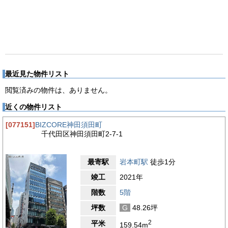
最近見た物件リスト
閲覧済みの物件は、ありません。
近くの物件リスト
[077151]
BIZCORE神田須田町
千代田区神田須田町2-7-1
最寄駅
岩本町駅
徒歩1分
竣工
2021年
階数
5階
坪数
G
48.26坪
2
平米
159.54m