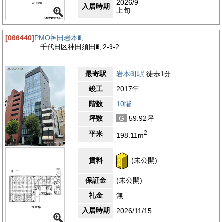
2026/9
入居時期
上旬
[066440]
PMO神田岩本町
千代田区神田須田町2-9-2
最寄駅
岩本町駅
徒歩1分
竣工
2017年
階数
10階
坪数
G
59.92坪
2
平米
198.11m
賃料
(未公開)
保証金
(未公開)
礼金
無
入居時期
2026/11/15