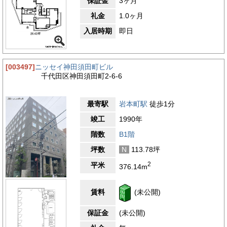
保証金
3ヶ月
礼金
1.0ヶ月
入居時期
即日
[003497]
ニッセイ神田須田町ビル
千代田区神田須田町2-6-6
最寄駅
岩本町駅
徒歩1分
竣工
1990年
階数
B1階
坪数
N
113.78坪
2
平米
376.14m
賃料
(未公開)
保証金
(未公開)