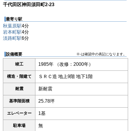
千代田区神田須田町2-23
最寄り駅
秋葉原駅
4分
岩本町駅
4分
淡路町駅
6分
設備概要
※-は確認中の表記になります。
竣工
1985年 （改修：2000年）
構造・階建て
ＳＲＣ造 地上9階 地下1階
耐震
新耐震
基準階面積
25.78坪
エレベーター
1基
駐車場
無