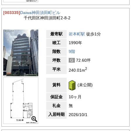
[003335]
Daiwa神田須田町ビル
千代田区神田須田町2-8-2
最寄駅
岩本町駅
徒歩1分
竣工
1990年
階数
9階
坪数
G
72.60坪
2
平米
240.01m
賃料
(未公開)
保証金
10ヶ月
礼金
無
入居時期
2026/10/1