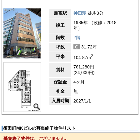
最寄駅
神田駅
徒歩3分
1985年 （改修：2018
竣工
年）
階数
2階
坪数
G
31.72坪
2
平米
104.87m
761,280円
賃料
(24,000円)
保証金
4ヶ月
礼金
無
入居時期
2027/1/1
須田町MKビルの募集終了物件リスト
募集終了物件は、ございません。