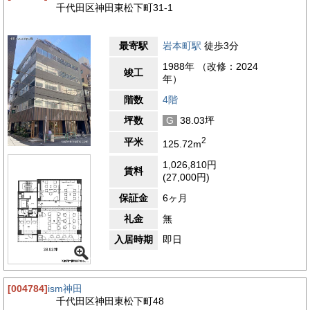
千代田区神田東松下町31-1
最寄駅
岩本町駅
徒歩3分
1988年 （改修：2024
竣工
年）
階数
4階
坪数
G
38.03坪
2
平米
125.72m
1,026,810円
賃料
(27,000円)
保証金
6ヶ月
礼金
無
入居時期
即日
[004784]
ism神田
千代田区神田東松下町48