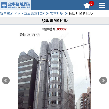
0
貸事務所ドットコム東京TOP
岩本町駅
須田町ＭＫビル
須田町MKビル
物件番号:
03337