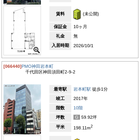
賃料
(未公開)
保証金
10ヶ月
礼金
無
入居時期
2026/10/1
[066440]
PMO神田岩本町
千代田区神田須田町2-9-2
最寄駅
岩本町駅
徒歩1分
竣工
2017年
階数
10階
坪数
G
59.92坪
2
平米
198.11m