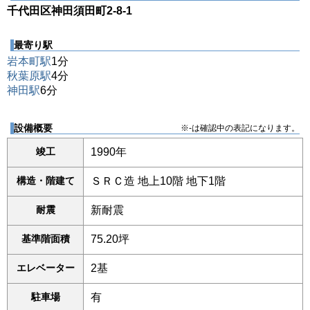
千代田区神田須田町2-8-1
最寄り駅
岩本町駅
1分
秋葉原駅
4分
神田駅
6分
設備概要
※-は確認中の表記になります。
竣工
1990年
構造・階建て
ＳＲＣ造 地上10階 地下1階
耐震
新耐震
基準階面積
75.20坪
エレベーター
2基
駐車場
有