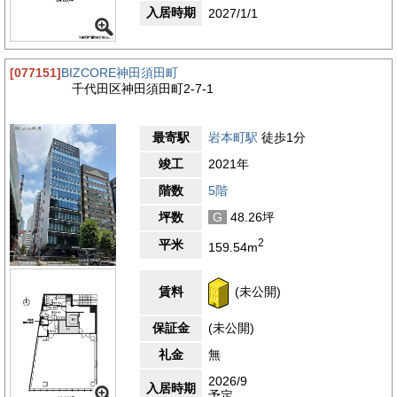
入居時期
2027/1/1
[077151]
BIZCORE神田須田町
千代田区神田須田町2-7-1
最寄駅
岩本町駅
徒歩1分
竣工
2021年
階数
5階
坪数
G
48.26坪
2
平米
159.54m
賃料
(未公開)
保証金
(未公開)
礼金
無
2026/9
入居時期
予定