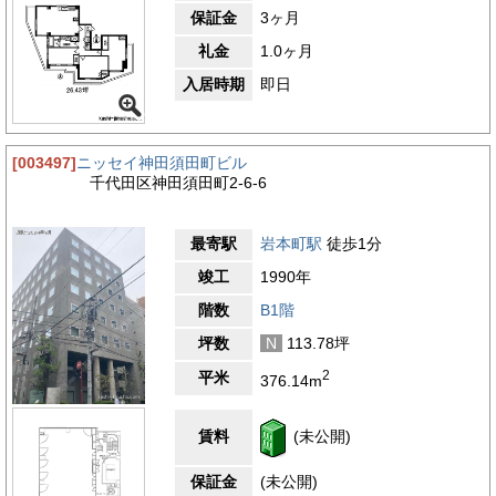
保証金
3ヶ月
礼金
1.0ヶ月
入居時期
即日
[003497]
ニッセイ神田須田町ビル
千代田区神田須田町2-6-6
最寄駅
岩本町駅
徒歩1分
竣工
1990年
階数
B1階
坪数
N
113.78坪
2
平米
376.14m
賃料
(未公開)
保証金
(未公開)