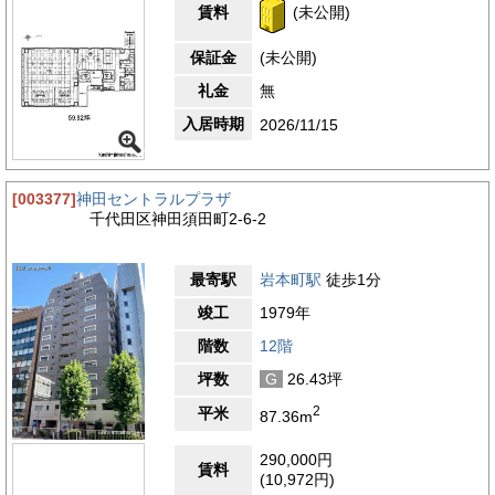
賃料
(未公開)
保証金
(未公開)
礼金
無
入居時期
2026/11/15
[003377]
神田セントラルプラザ
千代田区神田須田町2-6-2
最寄駅
岩本町駅
徒歩1分
竣工
1979年
階数
12階
坪数
G
26.43坪
2
平米
87.36m
290,000円
賃料
(10,972円)