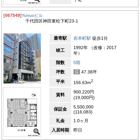
[067549]
Yunuoビル
千代田区神田東松下町23-1
最寄駅
岩本町駅
徒歩1分
1992年 （改修：2017
竣工
年）
階数
5階
坪数
G
47.38坪
2
平米
156.63m
900,220円
賃料
(19,000円)
5,500,000
保証金
(116,083)
礼金
1.0ヶ月
入居時期
即日