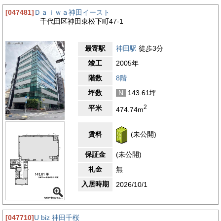
[047481]
Ｄａｉｗａ神田イースト
千代田区神田東松下町47-1
最寄駅
神田駅
徒歩3分
竣工
2005年
階数
8階
坪数
N
143.61坪
2
平米
474.74m
賃料
(未公開)
保証金
(未公開)
礼金
無
入居時期
2026/10/1
[047710]
U biz 神田千桜