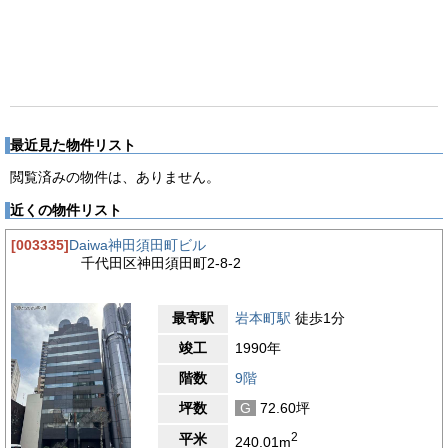
最近見た物件リスト
閲覧済みの物件は、ありません。
近くの物件リスト
[003335]
Daiwa神田須田町ビル
千代田区神田須田町2-8-2
最寄駅
岩本町駅
徒歩1分
竣工
1990年
階数
9階
坪数
G
72.60坪
2
平米
240.01m