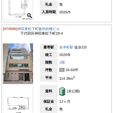
礼金
無
入居時期
2026/9
[074506]
神田東松下町飯田鋲螺ビル
千代田区神田東松下町28-4
最寄駅
岩本町駅
徒歩2分
竣工
2020年
階数
1階
坪数
G
34.60坪
2
平米
114.38m
賃料
(未公開)
保証金
12ヶ月
礼金
無