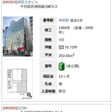
[003313]
神田大木ビル
千代田区神田鍛冶町3-3
最寄駅
神田駅
徒歩1分
1966年 （改修：2005
竣工
年）
階数
9階
坪数
N
76.73坪
2
平米
253.65m
賃料
(未公開)
保証金
12ヶ月
礼金
無
入居時期
即日
[082952]
D2SM