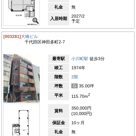
礼金
無
2027/2
入居時期
予定
[003281]
大橋ビル
千代田区神田多町2-7
最寄駅
小川町駅
徒歩3分
竣工
1974年
階数
2階
坪数
G
35.00坪
2
平米
115.70m
350,000円
賃料
(10,000円)
保証金
10ヶ月
礼金
無