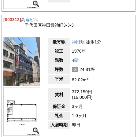
[003312]
高遠ビル
千代田区神田鍛冶町3-3-3
最寄駅
神田駅
徒歩1分
竣工
1970年
階数
4階
坪数
G
24.81坪
2
平米
82.02m
372,150円
賃料
(15,000円)
保証金
3ヶ月
礼金
1.0ヶ月
入居時期
即日