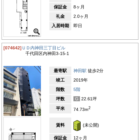
保証金
8ヶ月
礼金
2.0ヶ月
入居時期
即日
[074642]
ＵＤ内神田三丁目ビル
千代田区内神田3-15-1
最寄駅
神田駅
徒歩2分
竣工
2019年
階数
5階
坪数
G
22.61坪
2
平米
74.73m
賃料
(未公開)
保証金
12ヶ月