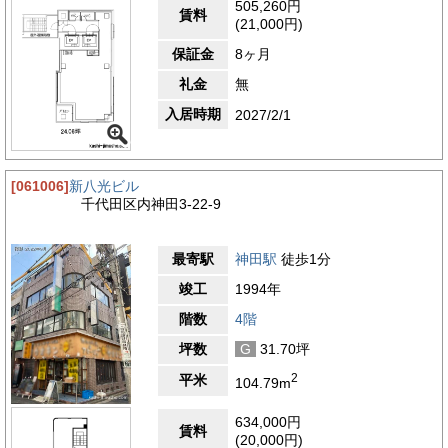
505,260円
駅からの距離
賃料
(21,000円)
設備
保証金
8ヶ月
耐震性
礼金
無
エントランス
入居時期
2027/2/1
[061006]
新八光ビル
千代田区内神田3-22-9
最寄駅
神田駅
徒歩1分
竣工
1994年
階数
4階
坪数
G
31.70坪
2
平米
104.79m
634,000円
賃料
(20,000円)