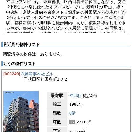
神田セブンビルは、東京都荒川区西日暮里に位置しながら、交通
利便性に非常に優れたオフィスビルです。最寄りのJR山手線・
中央線・京浜東北線や東京メトロ銀座線の神田駅から徒歩わずか
3分というアクセスの良さが魅力です。さらに、丸ノ内線淡路町
駅、都営新宿線小川町駅も徒歩圏内にあり、複数路線を利用でき
る点が、都内での機動的なビジネス展開に最適です。神田駅は、
東京駅や大手町、日本橋といった主要ビジネスエリアに近く、徒
歩でもアクセス可能な距離にあります。都内外問わず多方面への
移動を日常的に必要とする企業様にとって、特に利便性の高いロ
最近見た物件リスト
ケーションです。また、周囲には飲食店が豊富に立ち並び、ラン
閲覧済みの物件は、ありません。
チや接待の場にも困ることがありません。建物は1994年4月に竣
工した地上9階建ての新耐震基準対応ビルで、重厚感のあるグレ
近くの物件リスト
ーを基調とした外観が特徴です。神田警察通りに面した角地に立
地しており、視認性にも優れています。1フロア55.37坪のワン
[003249]
不動商事本社ビル
フロア・ワンテナント仕様で、プライバシーと集中できる空間を
千代田区神田多町2-3-2
確保できる点も大きなメリットです。設備面でも充実しており、
個別空調、床はタイルカーペット仕上げ、室内には男女別のトイ
レを完備しています。天井高は2,540mmと開放感があり、レイ
最寄駅
神田駅
徒歩3分
アウトの自由度も高い構造です。エレベーターは9人乗りが2
基、24時間利用可能で機械警備体制が整っており、セキュリテ
竣工
1985年
ィ面でも安心です。光ファイバー回線もMDFまで導入されてい
るため、ITインフラも問題ありません。さらに、30台分の機械
階数
8階
式駐車場があるため、社用車の利用にも柔軟です。このように神
坪数
G
23.05坪
田セブンビルは、立地・設備・周辺環境ともにバランスが取れた
オフィスビルであり、フットワークを重視する企業様には特にお
2
平米
76.20m