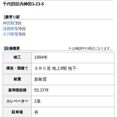
千代田区内神田3-23-5
最寄り駅
神田駅
3分
淡路町駅
6分
小川町駅
6分
設備概要
※-は確認中の表記になります。
竣工
1994年
構造・階建て
ＳＲＣ造 地上9階 地下-
耐震
新耐震
基準階面積
55.37坪
エレベーター
2基
駐車場
有