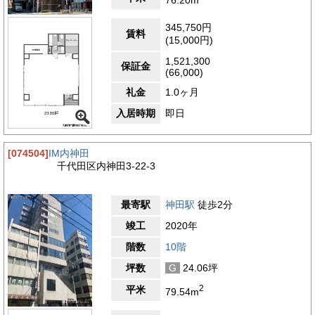
すすめの物件です。
345,750円
【周辺ガイド】
賃料
(15,000円)
神田セブンビルのある「東京都千代田区内神田3丁目」は、神田
駅西口から徒歩わずか3分という好立地に位置しています。交通
1,521,300
アクセスの面でも、JR山手線・中央線・京浜東北線、東京メト
保証金
(66,000)
ロ銀座線の神田駅に加え、淡路町駅や小川町駅も徒歩圏内にあ
り、複数路線を自由に使えるのが大きな魅力です。周辺はビジネ
礼金
1.0ヶ月
ス街としての顔を持ちながらも、飲食店やカフェが多く点在し、
入居時期
即日
ランチやちょっとした打ち合わせにも便利な環境が整っていま
す。特に、神田駅周辺には老舗の蕎麦屋や人気のラーメン店、気
軽に入れるカフェなどが豊富で、毎日の外食にも飽きが来ませ
[074504]
IM内神田
ん。徒歩2分ほどの場所には「神田駅前郵便局」があり、日常的
千代田区内神田3-22-3
な業務にもスムーズに対応できます。また、「東京都千代田合同
庁舎」も近く、各種行政手続きが必要な際にも利便性が高いエリ
アです。さらに、徒歩圏には大手町や日本橋といった東京を代表
最寄駅
神田駅
徒歩2分
するビジネスエリアが広がっており、主要企業や金融機関とのや
り取りもスムーズです。大型商業ビルが点在し、周囲の建物も整
竣工
2020年
備された現代的な印象を与えます。働く人にとって安心感があ
り、来訪者にも好印象を持たれるような落ち着いた街並みが広が
階数
10階
っています。神田駅西側のこのエリアは、アクセス、利便性、快
坪数
G
24.06坪
適さを兼ね備えたビジネス拠点として、これから新しくオフィス
を構える方にとって非常に魅力的なロケーションです。
2
平米
79.54m
4.0
【評価】