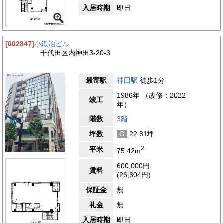
入居時期
即日
[002847]
小鍛冶ビル
千代田区内神田3-20-3
最寄駅
神田駅
徒歩1分
1986年 （改修：2022
竣工
年）
階数
3階
坪数
G
22.81坪
2
平米
75.42m
600,000円
賃料
(26,304円)
保証金
無
礼金
無
入居時期
即日