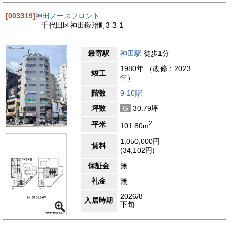
[003319]
神田ノースフロント
千代田区神田鍛冶町3-3-1
最寄駅
神田駅
徒歩1分
1980年 （改修：2023
竣工
年）
階数
9-10階
坪数
G
30.79坪
2
平米
101.80m
1,050,000円
賃料
(34,102円)
保証金
無
礼金
無
2026/8
入居時期
下旬