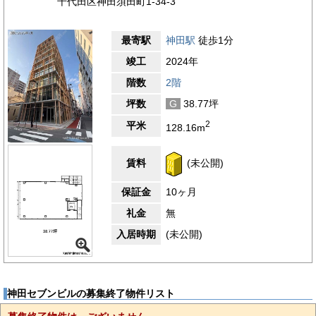
千代田区神田須田町1-34-3
最寄駅
神田駅
徒歩1分
竣工
2024年
階数
2階
坪数
G
38.77坪
2
平米
128.16m
賃料
(未公開)
保証金
10ヶ月
礼金
無
入居時期
(未公開)
神田セブンビルの募集終了物件リスト