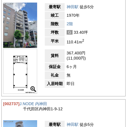
最寄駅
神田駅
徒歩5分
竣工
1970年
階数
2階
坪数
G
33.40坪
2
平米
110.41m
367,400円
賃料
(11,000円)
保証金
6ヶ月
礼金
無
入居時期
即日
[002737]
J.NODE 内神田
千代田区内神田1-9-12
最寄駅
神田駅
徒歩5分