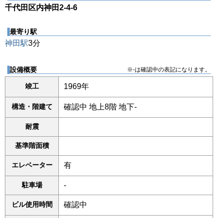
千代田区内神田2-4-6
最寄り駅
神田駅
3分
設備概要
※-は確認中の表記になります。
竣工
1969年
構造・階建て
確認中 地上8階 地下-
耐震
基準階面積
エレベーター
有
駐車場
-
ビル使用時間
確認中