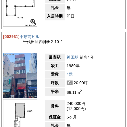
礼金
無
入居時期
即日
[002961]
不動前ビル
千代田区内神田2-10-2
最寄駅
神田駅
徒歩4分
竣工
1980年
階数
4階
坪数
G
20.00坪
2
平米
66.11m
240,000円
賃料
(12,000円)
保証金
6ヶ月
礼金
無