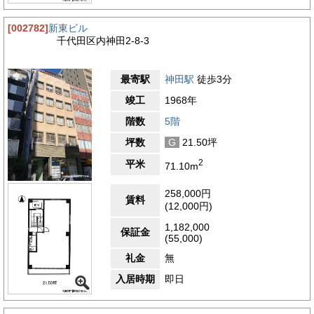
[002782]
新東ビル
千代田区内神田2-8-3
最寄駅
神田駅
徒歩3分
竣工
1968年
階数
5階
坪数
G
21.50坪
2
平米
71.10m
258,000円
賃料
(12,000円)
1,182,000
保証金
(55,000)
礼金
無
入居時期
即日