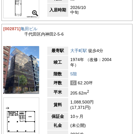
2026/10
入居時期
中旬
[002871]
亀田ビル
千代田区内神田2-5-6
最寄駅
大手町駅
徒歩4分
1974年 （改修：2004
竣工
年）
階数
5階
坪数
G
62.20坪
2
平米
205.62m
1,088,500円
賃料
(17,371円)
保証金
10ヶ月
礼金
(未公開)