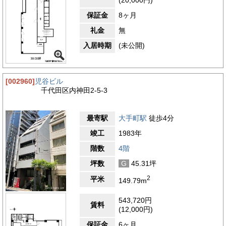
(20,000円)
保証金
8ヶ月
礼金
無
入居時期
(未公開)
[002960]
児谷ビル
千代田区内神田2-5-3
最寄駅
大手町駅
徒歩4分
竣工
1983年
階数
4階
坪数
G
45.31坪
2
平米
149.79m
543,720円
賃料
(12,000円)
保証金
6ヶ月