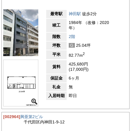
最寄駅
神田駅
徒歩2分
1984年 （改修：2020
竣工
年）
階数
2階
坪数
G
25.04坪
2
平米
82.77m
425,680円
賃料
(17,000円)
保証金
6ヶ月
礼金
無
入居時期
即日
[002964]
興亜第2ビル
千代田区内神田1-9-12