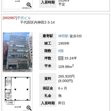
2026/9
入居時期
予定
[002987]
平沢ビル
千代田区内神田2-3-14
最寄駅
神田駅
徒歩3分
竣工
1959年
階数
6階
坪数
G
33.24坪
2
平米
109.88m
265,920円
賃料
(8,000円)
保証金
6ヶ月
礼金
無
入居時期
即日