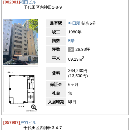
[002901]
福田ビル
千代田区内神田1-8-9
最寄駅
神田駅
徒歩5分
竣工
1980年
階数
5階
坪数
G
26.98坪
2
平米
89.19m
364,230円
賃料
(13,500円)
保証金
6ヶ月
礼金
無
入居時期
即日
[057997]
戸羽ビル
千代田区内神田3-4-7