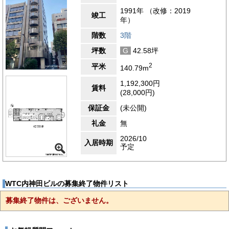
1991年 （改修：2019
竣工
年）
階数
3階
坪数
G
42.58坪
2
平米
140.79m
1,192,300円
賃料
(28,000円)
保証金
(未公開)
礼金
無
2026/10
入居時期
予定
WTC内神田ビルの募集終了物件リスト
募集終了物件は、ございません。