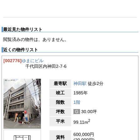
最近見た物件リスト
閲覧済みの物件は、ありません。
近くの物件リスト
[002776]
ゆまにビル
千代田区内神田2-7-6
最寄駅
神田駅
徒歩2分
竣工
1985年
階数
1階
坪数
G
30.00坪
2
平米
99.11m
600,000円
賃料