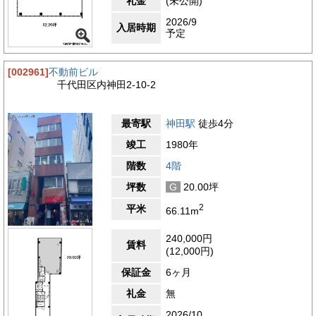
礼金
(未公開)
2026/9
入居時期
予定
[002961]
不動前ビル
千代田区内神田2-10-2
最寄駅
神田駅
徒歩4分
竣工
1980年
階数
4階
坪数
G
20.00坪
2
平米
66.11m
240,000円
賃料
(12,000円)
保証金
6ヶ月
礼金
無
2026/10