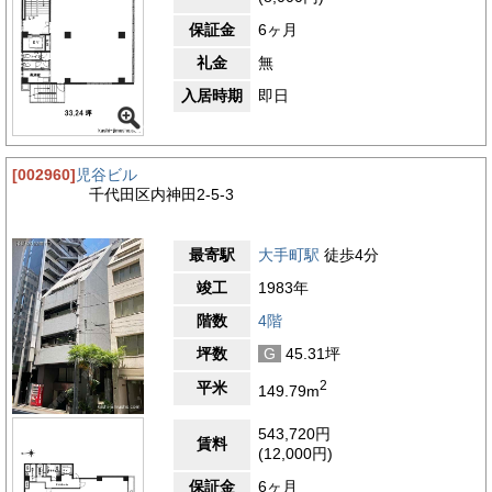
保証金
6ヶ月
礼金
無
入居時期
即日
[002960]
児谷ビル
千代田区内神田2-5-3
最寄駅
大手町駅
徒歩4分
竣工
1983年
階数
4階
坪数
G
45.31坪
2
平米
149.79m
543,720円
賃料
(12,000円)
保証金
6ヶ月