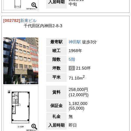
入居時期
中旬
[002782]
新東ビル
千代田区内神田2-8-3
最寄駅
神田駅
徒歩3分
竣工
1968年
階数
5階
坪数
G
21.50坪
2
平米
71.10m
258,000円
賃料
(12,000円)
1,182,000
保証金
(55,000)
礼金
無
入居時期
即日