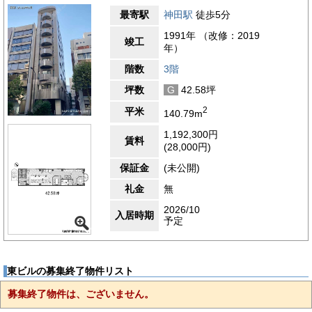
最寄駅
神田駅
徒歩5分
1991年 （改修：2019
竣工
年）
階数
3階
坪数
G
42.58坪
2
平米
140.79m
1,192,300円
賃料
(28,000円)
保証金
(未公開)
礼金
無
2026/10
入居時期
予定
東ビルの募集終了物件リスト
募集終了物件は、ございません。