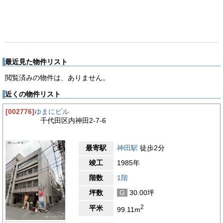
最近見た物件リスト
閲覧済みの物件は、ありません。
近くの物件リスト
[002776]
ゆまにビル
千代田区内神田2-7-6
最寄駅
神田駅
徒歩2分
竣工
1985年
階数
1階
坪数
G
30.00坪
2
平米
99.11m