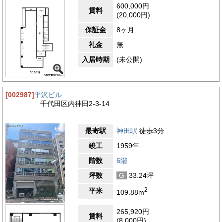
600,000円
賃料
(20,000円)
保証金
8ヶ月
礼金
無
入居時期
(未公開)
[002987]
平沢ビル
千代田区内神田2-3-14
最寄駅
神田駅
徒歩3分
竣工
1959年
階数
6階
坪数
G
33.24坪
2
平米
109.88m
265,920円
賃料
(8,000円)