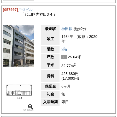
[057997]
戸羽ビル
千代田区内神田3-4-7
最寄駅
神田駅
徒歩2分
1984年 （改修：2020
竣工
年）
階数
2階
坪数
G
25.04坪
2
平米
82.77m
425,680円
賃料
(17,000円)
保証金
6ヶ月
礼金
無
入居時期
即日