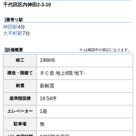
千代田区内神田2-3-10
最寄り駅
神田駅
4分
大手町駅
7分
設備概要
※-は確認中の表記になります。
竣工
1986年
構造・階建て
ＲＣ造 地上6階 地下-
耐震
新耐震
基準階面積
19.54坪
エレベーター
1基
駐車場
無