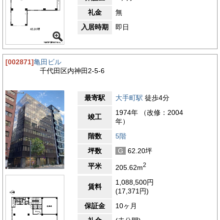
礼金
無
入居時期
即日
[002871]
亀田ビル
千代田区内神田2-5-6
最寄駅
大手町駅
徒歩4分
1974年 （改修：2004
竣工
年）
階数
5階
坪数
G
62.20坪
2
平米
205.62m
1,088,500円
賃料
(17,371円)
保証金
10ヶ月