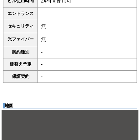
ビル使用時間
24時間使用可
エントランス
セキュリティ
無
光ファイバー
無
契約種別
-
建替え予定
-
保証契約
-
地図