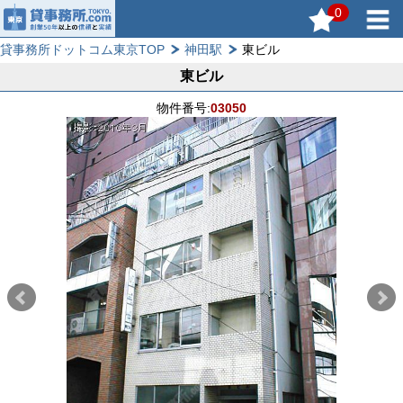
0
貸事務所ドットコム東京TOP
神田駅
東ビル
東ビル
物件番号:
03050