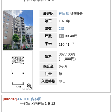
最寄駅
神田駅
徒歩5分
竣工
1970年
階数
2階
坪数
G
33.40坪
2
平米
110.41m
367,400円
賃料
(11,000円)
保証金
6ヶ月
礼金
無
入居時期
即日
[002737]
J.NODE 内神田
千代田区内神田1-9-12