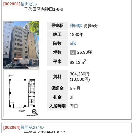
[002901]
福田ビル
千代田区内神田1-8-9
最寄駅
神田駅
徒歩5分
竣工
1980年
階数
5階
坪数
G
26.98坪
2
平米
89.19m
364,230円
賃料
(13,500円)
保証金
6ヶ月
礼金
無
入居時期
即日
[002964]
興亜第2ビル
千代田区内神田1-9-12