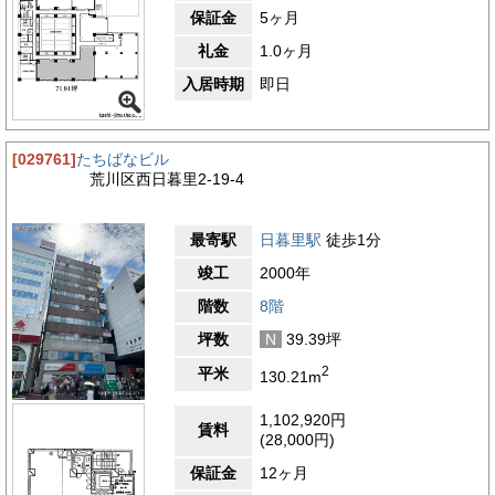
保証金
5ヶ月
礼金
1.0ヶ月
入居時期
即日
[029761]
たちばなビル
荒川区西日暮里2-19-4
最寄駅
日暮里駅
徒歩1分
竣工
2000年
階数
8階
坪数
N
39.39坪
2
平米
130.21m
1,102,920円
賃料
(28,000円)
保証金
12ヶ月