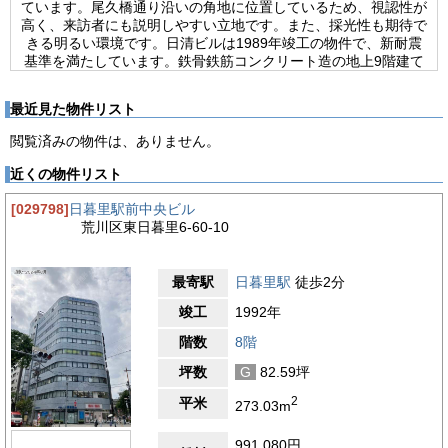
ています。尾久橋通り沿いの角地に位置しているため、視認性が
高く、来訪者にも説明しやすい立地です。また、採光性も期待で
きる明るい環境です。日清ビルは1989年竣工の物件で、新耐震
基準を満たしています。鉄骨鉄筋コンクリート造の地上9階建て
（地下1階）で、基準階面積は約98坪（約324平方メートル）で
す。エントランスは平日8:00～19:30に開放されており、訪問者
最近見た物件リスト
を快適に迎え入れます。ビル内にはエレベーターが2基設置さ
れ、スムーズな移動が可能です。駐車場、機械警備、光ファイバ
閲覧済みの物件は、ありません。
ーも完備されており、ビジネスに必要な設備が整っています。
24時間使用可能で、使用時間の制限がないため、柔軟な働き方
近くの物件リスト
が可能です。貸室内はワンフロア・ワンテナント形式で、使い勝
手が良く、個別空調とOAフロアが完備されています。トイレは
[029798]
日暮里駅前中央ビル
男女別に設置されており、利用者の利便性を高めています。
荒川区東日暮里6-60-10
【周辺ガイド】
日清ビルの周辺環境は、ビジネス活動において非常に便利で魅力
最寄駅
日暮里駅
徒歩2分
的です。日暮里駅周辺には、多くのショッピングスポットや飲食
店があります。「エキュート日暮里」や「マルマンストア」など
竣工
1992年
のショッピング施設があり、ビジネスランチやアフターファイブ
階数
8階
の買い物にも便利です。さまざまなジャンルの飲食店が点在して
おり、多様なグルメを楽しむことができます。周辺には、「日暮
坪数
G
82.59坪
里繊維街」や「谷中銀座商店街」があり、ショッピングや散策を
楽しむことができます。また、「荒川自然公園」や「上野恩賜公
2
平米
273.03m
園」も近くにあり、自然を感じながらリラックスできる環境が整
っています。これらの施設は、仕事の後や週末にリフレッシュす
991,080円