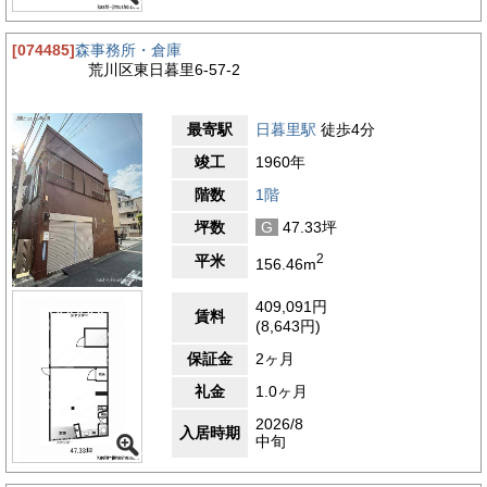
[074485]
森事務所・倉庫
荒川区東日暮里6-57-2
最寄駅
日暮里駅
徒歩4分
竣工
1960年
階数
1階
坪数
G
47.33坪
2
平米
156.46m
409,091円
賃料
(8,643円)
保証金
2ヶ月
礼金
1.0ヶ月
2026/8
入居時期
中旬