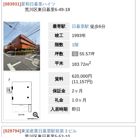
[083931]
星和日暮里ハイツ
荒川区東日暮里6-49-18
最寄駅
日暮里駅
徒歩6分
竣工
1993年
階数
1階
坪数
G
55.57坪
2
平米
183.72m
620,000円
賃料
(11,157円)
保証金
2ヶ月
礼金
1.0ヶ月
入居時期
即日
[029794]
東栄産業日暮里駅前第３ビル
荒川区東日暮里5-52-10