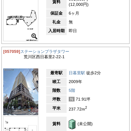
るのに最適です。周辺には銀行や郵便局が多数あり、ビジネスに
賃料
(12,000円)
必要な金融サービスを迅速に利用することができます。また、コ
ンビニエンスストアやドラッグストアも多く、日常のちょっとし
保証金
6ヶ月
た買い物にも困りません。近隣には病院やクリニックが充実して
礼金
無
おり、急な体調不良や健康診断などにも対応できる医療環境が整
っています。これにより、安心して働くことができます。
入居時期
即日
4.4
【評価】
駅からの距離
[057059]
ステーションプラザタワー
設備
荒川区西日暮里2-22-1
耐震性
エントランス
最寄駅
日暮里駅
徒歩2分
竣工
2009年
階数
5階
坪数
N
71.91坪
2
平米
237.72m
賃料
(未公開)