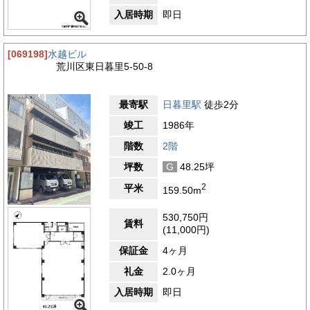
入居時期
即日
[069198]
水越ビル
荒川区東日暮里5-50-8
最寄駅
日暮里駅
徒歩2分
竣工
1986年
階数
2階
坪数
G
48.25坪
2
平米
159.50m
530,750円
賃料
(11,000円)
保証金
4ヶ月
礼金
2.0ヶ月
入居時期
即日