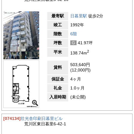
最寄駅
日暮里駅
徒歩2分
竣工
1992年
階数
6階
坪数
G
41.97坪
2
平米
138.74m
503,640円
賃料
(12,000円)
保証金
4ヶ月
礼金
1.0ヶ月
入居時期
(未公開)
[074134]
壮光舎印刷日暮里ビル
荒川区東日暮里6-42-1