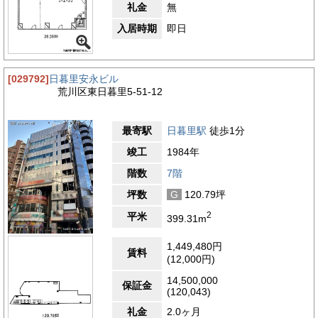
礼金
無
入居時期
即日
[029792]
日暮里安永ビル
荒川区東日暮里5-51-12
最寄駅
日暮里駅
徒歩1分
竣工
1984年
階数
7階
坪数
G
120.79坪
2
平米
399.31m
1,449,480円
賃料
(12,000円)
14,500,000
保証金
(120,043)
礼金
2.0ヶ月