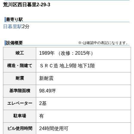
荒川区西日暮里2-29-3
最寄り駅
日暮里駅
2分
設備概要
※-は確認中の表記になります。
竣工
1989年 （改修：2015年）
構造・階建て
ＳＲＣ造 地上9階 地下1階
耐震
新耐震
基準階面積
98.49坪
エレベーター
2基
駐車場
有
ビル使用時間
24時間使用可