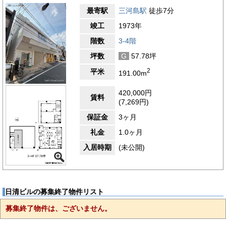
最寄駅
三河島駅
徒歩7分
竣工
1973年
階数
3-4階
坪数
G
57.78坪
2
平米
191.00m
420,000円
賃料
(7,269円)
保証金
3ヶ月
礼金
1.0ヶ月
入居時期
(未公開)
日清ビルの募集終了物件リスト
募集終了物件は、ございません。