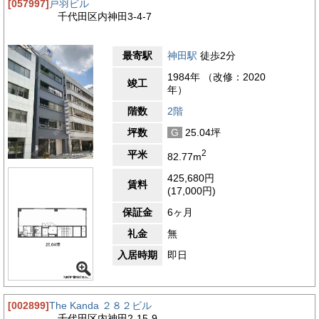
[057997]
戸羽ビル
千代田区内神田3-4-7
最寄駅
神田駅
徒歩2分
1984年 （改修：2020
竣工
年）
階数
2階
坪数
G
25.04坪
2
平米
82.77m
425,680円
賃料
(17,000円)
保証金
6ヶ月
礼金
無
入居時期
即日
[002899]
The Kanda ２８２ビル
千代田区内神田2-15-9