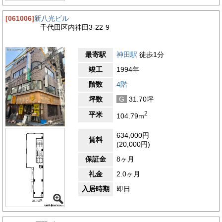
[061006]
新八光ビル
千代田区内神田3-22-9
最寄駅
神田駅
徒歩1分
竣工
1994年
階数
4階
坪数
G
31.70坪
2
平米
104.79m
634,000円
賃料
(20,000円)
保証金
8ヶ月
礼金
2.0ヶ月
入居時期
即日