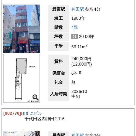
最寄駅
神田駅
徒歩4分
竣工
1980年
階数
4階
坪数
G
20.00坪
2
平米
66.11m
240,000円
賃料
(12,000円)
保証金
6ヶ月
礼金
無
2026/10
入居時期
中旬
[002776]
ゆまにビル
千代田区内神田2-7-6
最寄駅
神田駅
徒歩2分