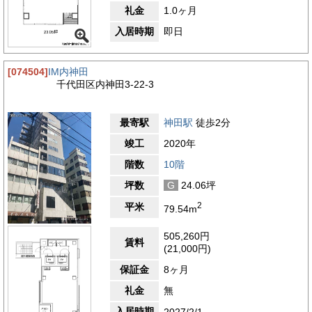
礼金
1.0ヶ月
入居時期
即日
[074504]
IM内神田
千代田区内神田3-22-3
最寄駅
神田駅
徒歩2分
竣工
2020年
階数
10階
坪数
G
24.06坪
2
平米
79.54m
505,260円
賃料
(21,000円)
保証金
8ヶ月
礼金
無
入居時期
2027/2/1