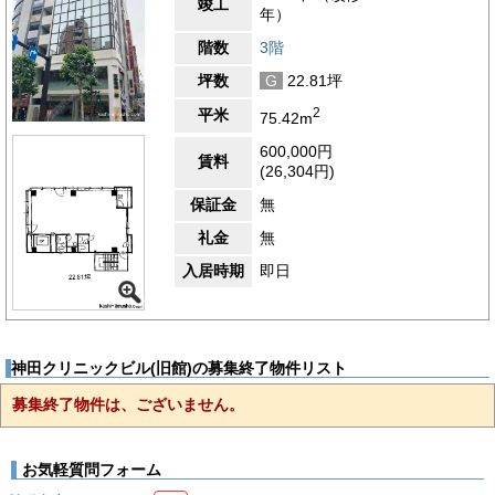
竣工
年）
階数
3階
坪数
G
22.81坪
2
平米
75.42m
600,000円
賃料
(26,304円)
保証金
無
礼金
無
入居時期
即日
神田クリニックビル(旧館)の募集終了物件リスト
募集終了物件は、ございません。
お気軽質問フォーム