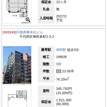
保証金
12ヶ月
礼金
無
2027/2
入居時期
予定
[003249]
不動商事本社ビル
千代田区神田多町2-3-2
最寄駅
神田駅
徒歩3分
竣工
1985年
階数
8階
坪数
G
23.05坪
2
平米
76.20m
345,750円
賃料
(15,000円)
1,521,300
保証金
(66,000)