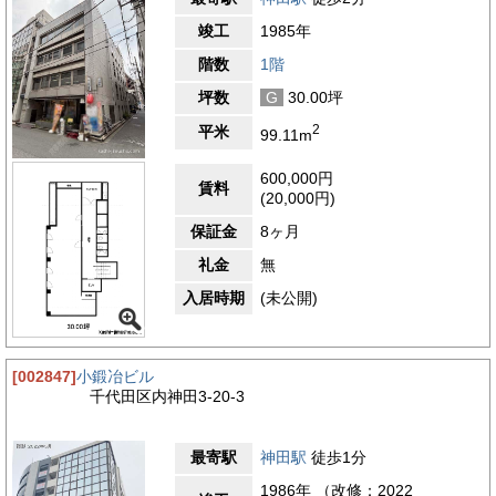
竣工
1985年
階数
1階
坪数
G
30.00坪
2
平米
99.11m
600,000円
賃料
(20,000円)
保証金
8ヶ月
礼金
無
入居時期
(未公開)
[002847]
小鍛冶ビル
千代田区内神田3-20-3
最寄駅
神田駅
徒歩1分
1986年 （改修：2022