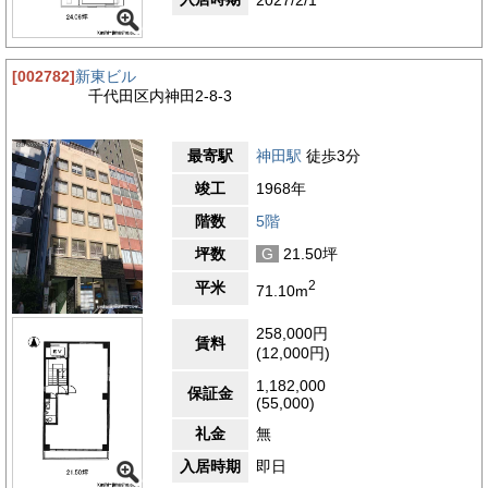
[002782]
新東ビル
千代田区内神田2-8-3
最寄駅
神田駅
徒歩3分
竣工
1968年
階数
5階
坪数
G
21.50坪
2
平米
71.10m
258,000円
賃料
(12,000円)
1,182,000
保証金
(55,000)
礼金
無
入居時期
即日