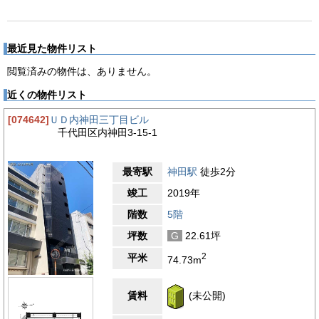
最近見た物件リスト
閲覧済みの物件は、ありません。
近くの物件リスト
[074642]
ＵＤ内神田三丁目ビル
千代田区内神田3-15-1
最寄駅
神田駅
徒歩2分
竣工
2019年
階数
5階
坪数
G
22.61坪
2
平米
74.73m
賃料
(未公開)