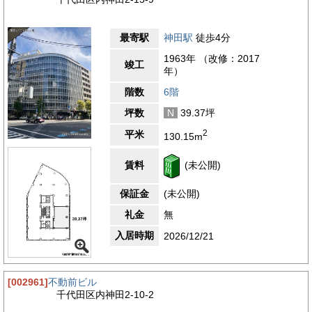
最寄駅
神田駅
徒歩4分
1963年 （改修：2017
竣工
年）
階数
6階
坪数
N
39.37坪
2
平米
130.15m
賃料
(未公開)
保証金
(未公開)
礼金
無
入居時期
2026/12/21
[002961]
不動前ビル
千代田区内神田2-10-2