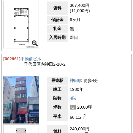
367,400円
賃料
(11,000円)
保証金
6ヶ月
礼金
無
入居時期
即日
[002961]
不動前ビル
千代田区内神田2-10-2
最寄駅
神田駅
徒歩4分
竣工
1980年
階数
4階
坪数
G
20.00坪
2
平米
66.11m
240,000円
賃料