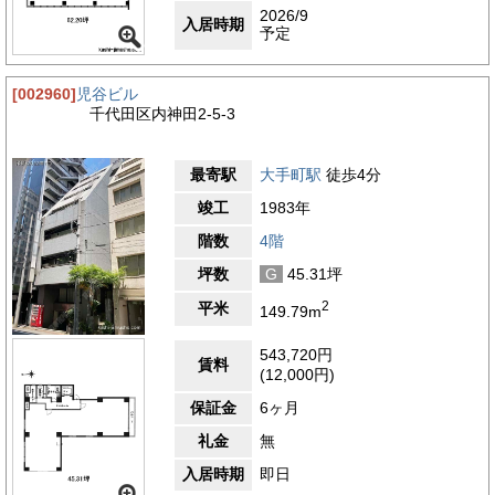
2026/9
入居時期
予定
[002960]
児谷ビル
千代田区内神田2-5-3
最寄駅
大手町駅
徒歩4分
竣工
1983年
階数
4階
坪数
G
45.31坪
2
平米
149.79m
543,720円
賃料
(12,000円)
保証金
6ヶ月
礼金
無
入居時期
即日