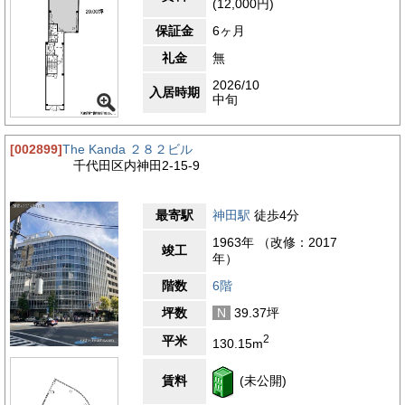
(12,000円)
保証金
6ヶ月
礼金
無
2026/10
入居時期
中旬
[002899]
The Kanda ２８２ビル
千代田区内神田2-15-9
最寄駅
神田駅
徒歩4分
1963年 （改修：2017
竣工
年）
階数
6階
坪数
N
39.37坪
2
平米
130.15m
賃料
(未公開)