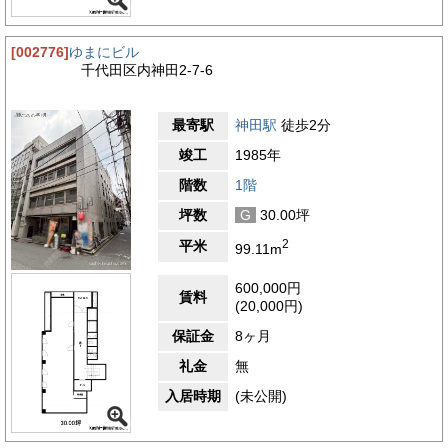
[002776]
ゆまにビル
千代田区内神田2-7-6
最寄駅
神田駅
徒歩2分
竣工
1985年
階数
1階
坪数
G
30.00坪
2
平米
99.11m
600,000円
賃料
(20,000円)
保証金
8ヶ月
礼金
無
入居時期
(未公開)