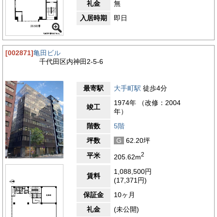
礼金
無
入居時期
即日
[002871]
亀田ビル
千代田区内神田2-5-6
最寄駅
大手町駅
徒歩4分
1974年 （改修：2004
竣工
年）
階数
5階
坪数
G
62.20坪
2
平米
205.62m
1,088,500円
賃料
(17,371円)
保証金
10ヶ月
礼金
(未公開)