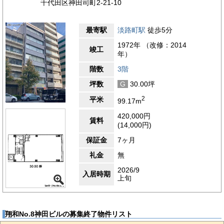
千代田区神田司町2-21-10
最寄駅
淡路町駅
徒歩5分
1972年 （改修：2014
竣工
年）
階数
3階
坪数
G
30.00坪
2
平米
99.17m
420,000円
賃料
(14,000円)
保証金
7ヶ月
礼金
無
2026/9
入居時期
上旬
翔和No.8神田ビルの募集終了物件リスト