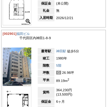
保証金
(未公開)
礼金
無
入居時期
2026/12/21
[002901]
福田ビル
千代田区内神田1-8-9
最寄駅
神田駅
徒歩5分
竣工
1980年
階数
5階
坪数
G
26.98坪
2
平米
89.19m
364,230円
賃料
(13,500円)
保証金
6ヶ月