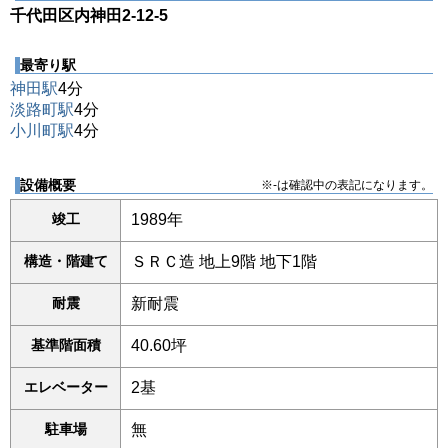
千代田区内神田2-12-5
最寄り駅
神田駅
4分
淡路町駅
4分
小川町駅
4分
設備概要
※-は確認中の表記になります。
竣工
1989年
構造・階建て
ＳＲＣ造 地上9階 地下1階
耐震
新耐震
基準階面積
40.60坪
エレベーター
2基
駐車場
無