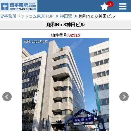
0
貸事務所ドットコム東京TOP
神田駅
翔和Ｎo.８神田ビル
翔和No.8神田ビル
物件番号:
02915