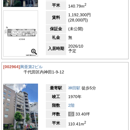
2
平米
140.79m
1,192,300円
賃料
(28,000円)
保証金
(未公開)
礼金
無
2026/10
入居時期
予定
[002964]
興亜第2ビル
千代田区内神田1-9-12
最寄駅
神田駅
徒歩5分
竣工
1970年
階数
2階
坪数
G
33.40坪
2
平米
110.41m