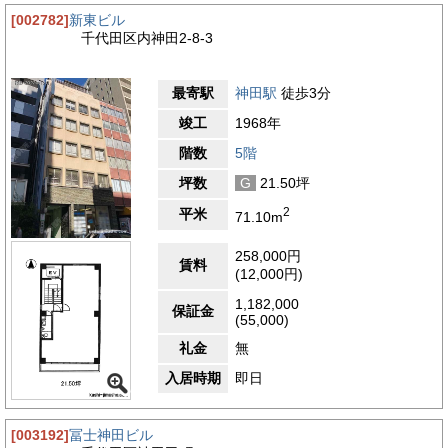
[002782]
新東ビル
千代田区内神田2-8-3
最寄駅
神田駅
徒歩3分
竣工
1968年
階数
5階
坪数
G
21.50坪
2
平米
71.10m
258,000円
賃料
(12,000円)
1,182,000
保証金
(55,000)
礼金
無
入居時期
即日
[003192]
冨士神田ビル