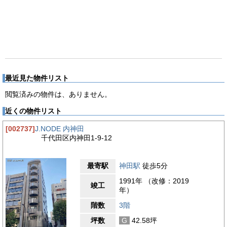
最近見た物件リスト
閲覧済みの物件は、ありません。
近くの物件リスト
[002737]
J.NODE 内神田
千代田区内神田1-9-12
最寄駅
神田駅
徒歩5分
1991年 （改修：2019
竣工
年）
階数
3階
坪数
G
42.58坪