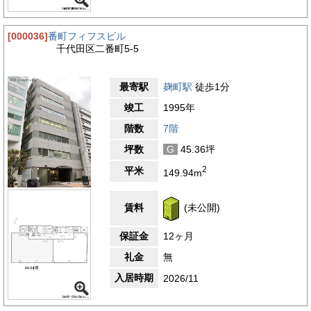
[000036]
番町フィフスビル
千代田区二番町5-5
最寄駅
麹町駅
徒歩1分
竣工
1995年
階数
7階
坪数
G
45.36坪
2
平米
149.94m
賃料
(未公開)
保証金
12ヶ月
礼金
無
入居時期
2026/11