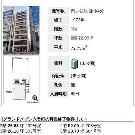
最寄駅
四ツ谷駅
徒歩4分
竣工
1973年
階数
9階
坪数
G
22.00坪
2
平米
72.73m
賃料
(未公開)
保証金
(未公開)
礼金
無
入居時期
即日
グランドメゾン六番町の募集終了物件リスト
2階
26.63
坪
202号室
2階
52.00
坪
206号室
3階
28.18
坪
303号室
5階
23.79
坪
504号室