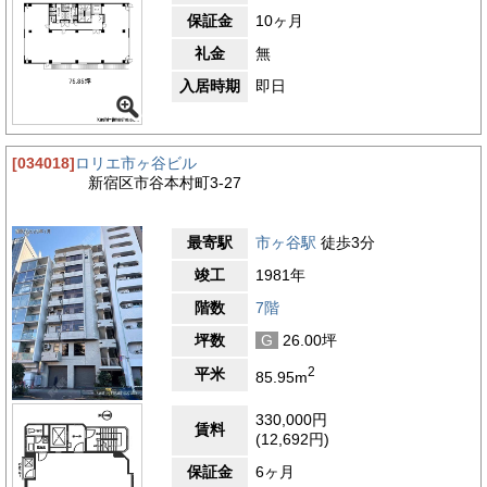
保証金
10ヶ月
礼金
無
入居時期
即日
[034018]
ロリエ市ヶ谷ビル
新宿区市谷本村町3-27
最寄駅
市ヶ谷駅
徒歩3分
竣工
1981年
階数
7階
坪数
G
26.00坪
2
平米
85.95m
330,000円
賃料
(12,692円)
保証金
6ヶ月