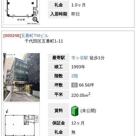
礼金
1.0ヶ月
入居時期
即日
[000246]
五番町TMビル
千代田区五番町1-11
最寄駅
市ヶ谷駅
徒歩1分
竣工
1993年
階数
2階
坪数
G
66.56坪
2
平米
220.05m
賃料
(未公開)
保証金
12ヶ月
礼金
無