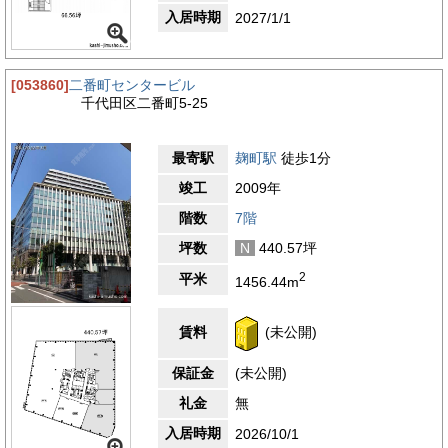
入居時期
2027/1/1
[053860]
二番町センタービル
千代田区二番町5-25
最寄駅
麹町駅
徒歩1分
竣工
2009年
階数
7階
坪数
N
440.57坪
2
平米
1456.44m
賃料
(未公開)
保証金
(未公開)
礼金
無
入居時期
2026/10/1