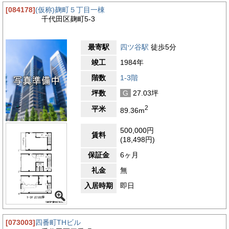
[084178]
(仮称)麹町５丁目一棟
千代田区麹町5-3
最寄駅
四ツ谷駅
徒歩5分
竣工
1984年
階数
1-3階
坪数
G
27.03坪
2
平米
89.36m
500,000円
賃料
(18,498円)
保証金
6ヶ月
礼金
無
入居時期
即日
[073003]
四番町THビル