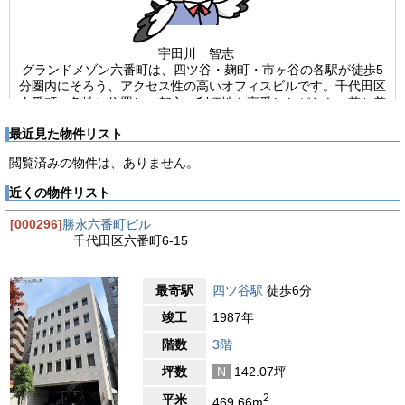
宇田川 智志
グランドメゾン六番町は、四ツ谷・麹町・市ヶ谷の各駅が徒歩5
分圏内にそろう、アクセス性の高いオフィスビルです。千代田区
六番町の角地に位置し、都心の利便性を享受しながらも、落ち着
いた環境で業務に取り組みやすい点が魅力です。2018年に全体
最近見た物件リスト
改修が行われており、1984年竣工のSRC造・地上9階建てで、新
耐震基準に対応した安心感も備えています。基準階面積は93坪
閲覧済みの物件は、ありません。
と、幅広いレイアウトに対応しやすい規模です。 建物内はエレ
ベーター1基を備え、駐車場は15台分の機械式で、使用時間の制
近くの物件リスト
限がないため、来客対応やフレキシブルな運用にも便利です。エ
ントランスは全日開放で、24時間の出入りが可能な点も、時間
[000296]
勝永六番町ビル
帯を問わず動く企業にとって大きなメリットです。光回線にも対
千代田区六番町6-15
応しており、日常の通信環境をスムーズに整えられます。 2階
202号室は、個別空調で快適な執務環境を保ちやすく、室内共用
トイレにより執務スペースを効率的に使えます。タイルカーペッ
最寄駅
四ツ谷駅
徒歩6分
トと天井高2400mmが、落ち着きのある使いやすいオフィス空間
を演出します。機能性と利便性を重視する企業に、申し分のない
竣工
1987年
選択肢です。
階数
3階
【周辺ガイド】
坪数
N
142.07坪
4.1
【評価】
2
平米
469.66m