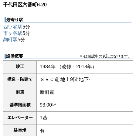
千代田区六番町6-20
最寄り駅
四ツ谷駅
5分
市ヶ谷駅
5分
麹町駅
5分
設備概要
※-は確認中の表記になります。
竣工
1984年 （改修：2018年）
構造・階建て
ＳＲＣ造 地上9階 地下-
耐震
新耐震
基準階面積
93.00坪
エレベーター
1基
駐車場
有