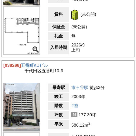
駅からの距離
設備
賃料
(未公開)
耐震性
保証金
(未公開)
エントランス
礼金
無
2026/9
入居時期
上旬
[038268]
五番町KUビル
千代田区五番町10-6
最寄駅
市ヶ谷駅
徒歩3分
竣工
2003年
階数
2階
坪数
N
177.30坪
2
平米
586.12m