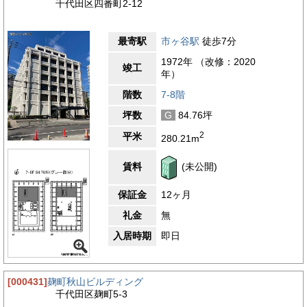
千代田区四番町2-12
最寄駅
市ヶ谷駅
徒歩7分
1972年 （改修：2020
竣工
年）
階数
7-8階
坪数
G
84.76坪
2
平米
280.21m
賃料
(未公開)
保証金
12ヶ月
礼金
無
入居時期
即日
[000431]
麹町秋山ビルディング
千代田区麹町5-3