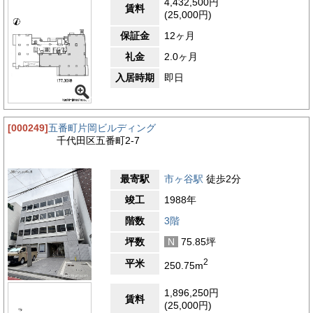
4,432,500円
賃料
(25,000円)
保証金
12ヶ月
礼金
2.0ヶ月
入居時期
即日
[000249]
五番町片岡ビルディング
千代田区五番町2-7
最寄駅
市ヶ谷駅
徒歩2分
竣工
1988年
階数
3階
坪数
N
75.85坪
2
平米
250.75m
1,896,250円
賃料
(25,000円)