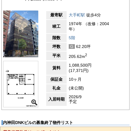
最寄駅
大手町駅
徒歩4分
1974年 （改修：2004
竣工
年）
階数
5階
坪数
G
62.20坪
2
平米
205.62m
1,088,500円
賃料
(17,371円)
保証金
10ヶ月
礼金
(未公開)
2026/9
入居時期
予定
内神田DNKビルの募集終了物件リスト