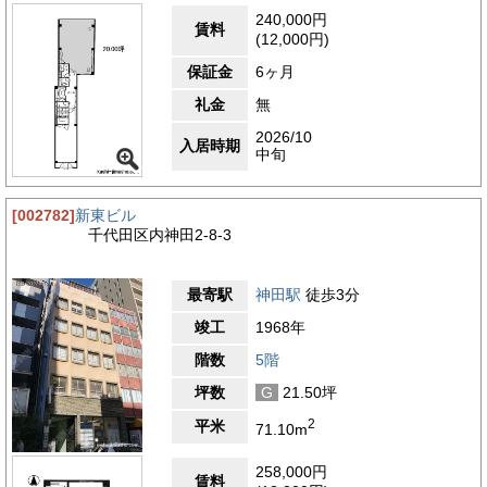
240,000円
賃料
(12,000円)
保証金
6ヶ月
礼金
無
2026/10
入居時期
中旬
[002782]
新東ビル
千代田区内神田2-8-3
最寄駅
神田駅
徒歩3分
竣工
1968年
階数
5階
坪数
G
21.50坪
2
平米
71.10m
258,000円
賃料