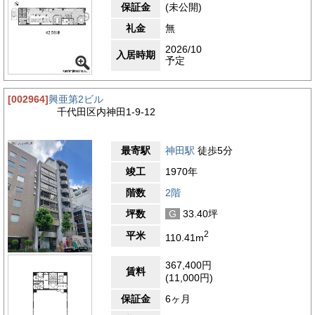
保証金
(未公開)
礼金
無
2026/10
入居時期
予定
[002964]
興亜第2ビル
千代田区内神田1-9-12
最寄駅
神田駅
徒歩5分
竣工
1970年
階数
2階
坪数
G
33.40坪
2
平米
110.41m
367,400円
賃料
(11,000円)
保証金
6ヶ月