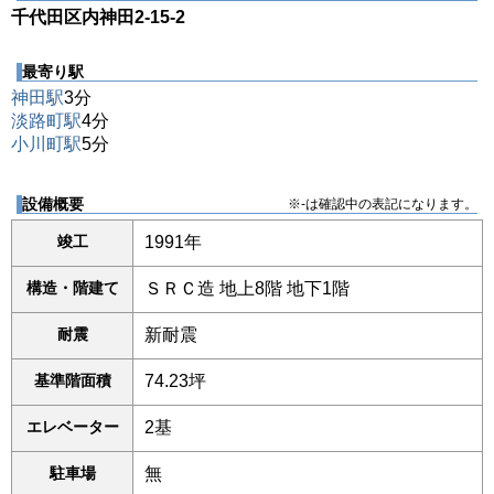
千代田区内神田2-15-2
最寄り駅
神田駅
3分
淡路町駅
4分
小川町駅
5分
設備概要
※-は確認中の表記になります。
竣工
1991年
構造・階建て
ＳＲＣ造 地上8階 地下1階
耐震
新耐震
基準階面積
74.23坪
エレベーター
2基
駐車場
無