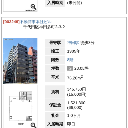
入居時期
(未公開)
[003249]
不動商事本社ビル
千代田区神田多町2-3-2
最寄駅
神田駅
徒歩3分
竣工
1985年
階数
8階
坪数
G
23.05坪
2
平米
76.20m
345,750円
賃料
(15,000円)
1,521,300
保証金
(66,000)
礼金
1.0ヶ月
入居時期
即日