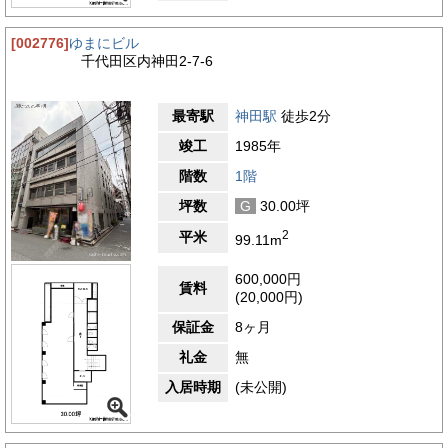
[002776]
ゆまにビル
千代田区内神田2-7-6
最寄駅
神田駅
徒歩2分
竣工
1985年
階数
1階
坪数
G
30.00坪
2
平米
99.11m
600,000円
賃料
(20,000円)
保証金
8ヶ月
礼金
無
入居時期
(未公開)