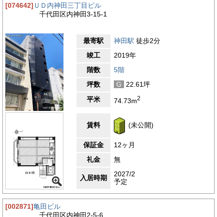
[074642]
ＵＤ内神田三丁目ビル
千代田区内神田3-15-1
最寄駅
神田駅
徒歩2分
竣工
2019年
階数
5階
坪数
G
22.61坪
2
平米
74.73m
賃料
(未公開)
保証金
12ヶ月
礼金
無
2027/2
入居時期
予定
[002871]
亀田ビル
千代田区内神田2-5-6