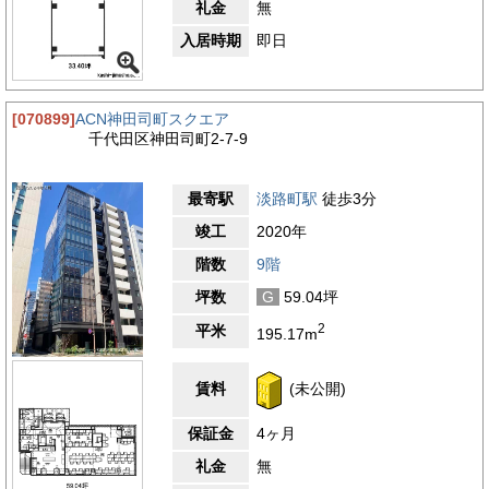
礼金
無
入居時期
即日
[070899]
ACN神田司町スクエア
千代田区神田司町2-7-9
最寄駅
淡路町駅
徒歩3分
竣工
2020年
階数
9階
坪数
G
59.04坪
2
平米
195.17m
賃料
(未公開)
保証金
4ヶ月
礼金
無