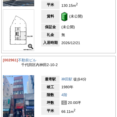
富にあるので、ランチ時や夕食時のお店選びに困りません。老舗
2
平米
130.15m
の味も楽しめる環境です。日本橋方面にはデパートやショッピン
グモールが多数あり、ちょっとしたお買い物や終業後のショッピ
ングも楽しめます。徒歩圏内にはコンビニエンスストアが多数あ
賃料
(未公開)
り、利便性の高い立地になっております。皇居へのアクセスも良
好です。
保証金
(未公開)
・みずほ銀行 神田支店 約450メートル(徒歩約6分)
・三菱UFJ銀行 神田駅前支店 約500メートル(徒歩約6分)
礼金
無
・三井住友銀行 三井物産ビル支店 約850メートル(徒歩約11分)
入居時期
2026/12/21
・神田駅前郵便局 約350メートル(徒歩約4分)
・ファミリーマート 内神田二丁目店 約95メートル(徒歩約1分)
4.1
【評価】
[002961]
不動前ビル
駅からの距離
千代田区内神田2-10-2
設備
最寄駅
神田駅
徒歩4分
耐震性
竣工
1980年
エントランス
階数
4階
坪数
G
20.00坪
2
平米
66.11m