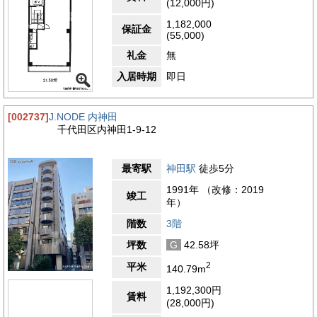
(12,000円)
1,182,000
保証金
(55,000)
礼金
無
入居時期
即日
[002737]
J.NODE 内神田
千代田区内神田1-9-12
最寄駅
神田駅
徒歩5分
1991年 （改修：2019
竣工
年）
階数
3階
坪数
G
42.58坪
2
平米
140.79m
1,192,300円
賃料
(28,000円)