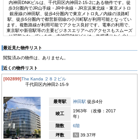
内神田DNKビルは、千代田区内神田2-15-2にある物件です。徒
歩3分圏内でJR山手線・JR中央線・JR京浜東北線・東京メトロ
銀座線の神田駅、徒歩4分圏内で東京メトロ丸ノ内線の淡路町
駅、徒歩5分圏内で都営新宿線の小川町駅が利用可能となってい
ます。複数路線が利用可能でアクセス良好です。電車の利用で、
東京駅や新宿駅等の主要ビジネスエリアへのアクセスもスムーズ
に可能となっています。内神田DNKビルは、外堀通りから少し
入った場所に位置しています。閑静な立地で落ち着いた周辺環境
となっています。グレーを基調にした外観は、清潔感のある印象
最近見た物件リスト
です。内神田DNKビルは、1991年竣工の新耐震基準を満たした
閲覧済みの物件は、ありません。
物件です。構造は、鉄骨鉄筋コンクリート造・地上8階建て(地下
1階)、基準階は約74坪の賃貸オフィスビルです。エントランス
近くの物件リスト
は、平日8:00～20:00の間、開放されています。ビル内には、エ
レベーターが2基設置されています。機械警備、光ファイバーが
[002899]
The Kanda ２８２ビル
完備されています。24時間使用可能で、使用時間の制限はあり
千代田区内神田2-15-9
ません。貸室内は、ワンフロア・ワンテナントで使い勝手良好で
す。個別空調が完備されています。トイレは室外で男女別です。
最寄駅
神田駅
徒歩4分
【周辺ガイド】
内神田DNKビルは、東京都千代田区内神田2-15-2にあるオフィ
1963年 （改修：2017
スビルです。外堀通りから少し入った場所に位置します。最寄り
竣工
年）
駅は神田駅で徒歩3分圏内でアクセス可能です。また、淡路町
駅・小川町駅も徒歩圏内で利用可能です。複数路線が利用できる
階数
6階
利便性の高い立地です。地方への出張などにも便利な環境です。
坪数
N
39.37坪
ビル周辺はオフィスビルが多くあります。駅周辺には飲食店が豊