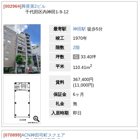
[002964]
興亜第2ビル
千代田区内神田1-9-12
最寄駅
神田駅
徒歩5分
竣工
1970年
階数
2階
坪数
G
33.40坪
2
平米
110.41m
367,400円
賃料
(11,000円)
保証金
6ヶ月
礼金
無
入居時期
即日
[070899]
ACN神田司町スクエア