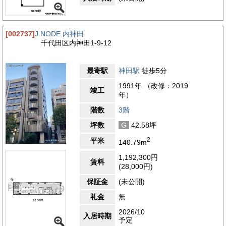
[002737]
J.NODE 内神田
千代田区内神田1-9-12
最寄駅
神田駅
徒歩5分
1991年 （改修：2019
竣工
年）
階数
3階
坪数
G
42.58坪
2
平米
140.79m
1,192,300円
賃料
(28,000円)
保証金
(未公開)
礼金
無
2026/10
入居時期
予定