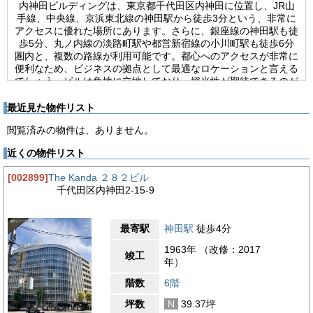
内神田ビルディングは、東京都千代田区内神田に位置し、JR山
手線、中央線、京浜東北線の神田駅から徒歩3分という、非常に
アクセスに優れた場所にあります。さらに、銀座線の神田駅も徒
歩5分、丸ノ内線の淡路町駅や都営新宿線の小川町駅も徒歩6分
圏内と、複数の路線が利用可能です。都心へのアクセスが非常に
便利なため、ビジネスの拠点として最適なロケーションと言える
でしょう。ビルは角地に立地しており、採光性が期待できるのが
大きな魅力です。室内は明るく開放的な空間で、快適に仕事がで
きる環境が整っています。2018年には外壁改修済みで、建物全
最近見た物件リスト
体が美しく保たれています。竣工は1982年5月ですが、定期的な
閲覧済みの物件は、ありません。
メンテナンスが行き届いており、古さを感じさせません。建物は
地上6階建てで、基準階は56.29坪。ワンフロア・ワンテナント
近くの物件リスト
で利用できるため、プライベートな空間を確保できます。室内は
個別空調、室外男女別トイレ、天井高2,500mm、LED照明が完
[002899]
The Kanda ２８２ビル
備されており、快適なオフィス環境を提供しています。エレベー
千代田区内神田2-15-9
ターは9人乗りが1基あり、光ケーブルも利用可能です。24時間
利用可能で、セキュリティは機械警備システムが導入されていま
すので、安心して利用できます。神田駅周辺は、飲食店が多く、
最寄駅
神田駅
徒歩4分
ランチや仕事終わりの食事にも困りません。また、コンビニエン
スストアや銀行なども近くにあり、日々の業務に必要なものがす
1963年 （改修：2017
竣工
ぐに揃う便利な環境です。
年）
【周辺ガイド】
階数
6階
内神田ビルディングが位置する千代田区内神田エリアは、ビジネ
坪数
N
39.37坪
スパーソンにとって非常に魅力的な場所です。都心にありながら