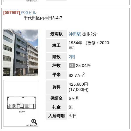
[057997]
戸羽ビル
千代田区内神田3-4-7
最寄駅
神田駅
徒歩2分
1984年 （改修：2020
竣工
年）
階数
2階
坪数
G
25.04坪
2
平米
82.77m
425,680円
賃料
(17,000円)
保証金
6ヶ月
礼金
無
入居時期
即日