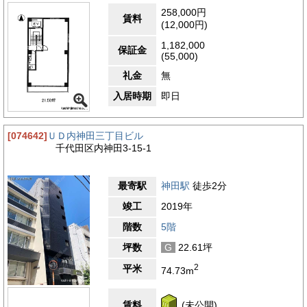
耐震性
258,000円
賃料
エントランス
(12,000円)
1,182,000
保証金
(55,000)
礼金
無
入居時期
即日
[074642]
ＵＤ内神田三丁目ビル
千代田区内神田3-15-1
最寄駅
神田駅
徒歩2分
竣工
2019年
階数
5階
坪数
G
22.61坪
2
平米
74.73m
賃料
(未公開)