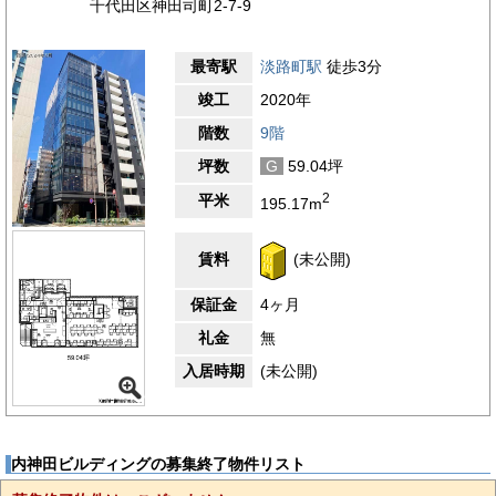
千代田区神田司町2-7-9
最寄駅
淡路町駅
徒歩3分
竣工
2020年
階数
9階
坪数
G
59.04坪
2
平米
195.17m
賃料
(未公開)
保証金
4ヶ月
礼金
無
入居時期
(未公開)
内神田ビルディングの募集終了物件リスト