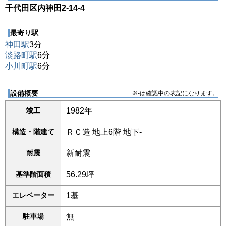
千代田区内神田2-14-4
最寄り駅
神田駅
3分
淡路町駅
6分
小川町駅
6分
設備概要
※-は確認中の表記になります。
竣工
1982年
構造・階建て
ＲＣ造 地上6階 地下-
耐震
新耐震
基準階面積
56.29坪
エレベーター
1基
駐車場
無