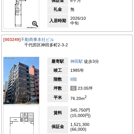
保証金
6ヶ月
礼金
無
2026/10
入居時期
中旬
[003249]
不動商事本社ビル
千代田区神田多町2-3-2
最寄駅
神田駅
徒歩3分
竣工
1985年
階数
8階
坪数
G
23.05坪
2
平米
76.20m
345,750円
賃料
(15,000円)
1,521,300
保証金
(66,000)