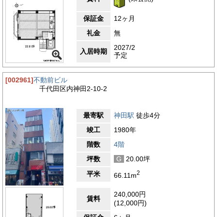
保証金
12ヶ月
礼金
無
2027/2
入居時期
予定
[002961]
不動前ビル
千代田区内神田2-10-2
最寄駅
神田駅
徒歩4分
竣工
1980年
階数
4階
坪数
G
20.00坪
2
平米
66.11m
240,000円
賃料
(12,000円)