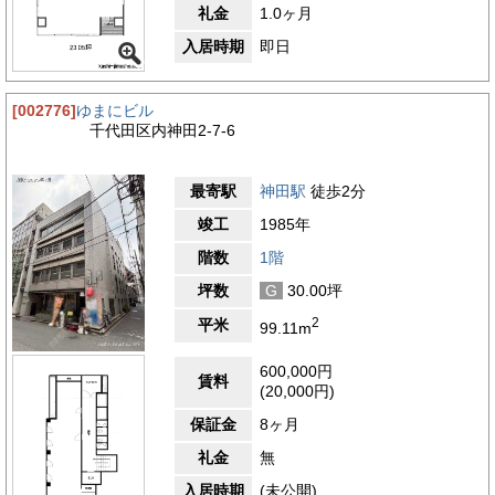
礼金
1.0ヶ月
入居時期
即日
[002776]
ゆまにビル
千代田区内神田2-7-6
最寄駅
神田駅
徒歩2分
竣工
1985年
階数
1階
坪数
G
30.00坪
2
平米
99.11m
600,000円
賃料
(20,000円)
保証金
8ヶ月
礼金
無
入居時期
(未公開)