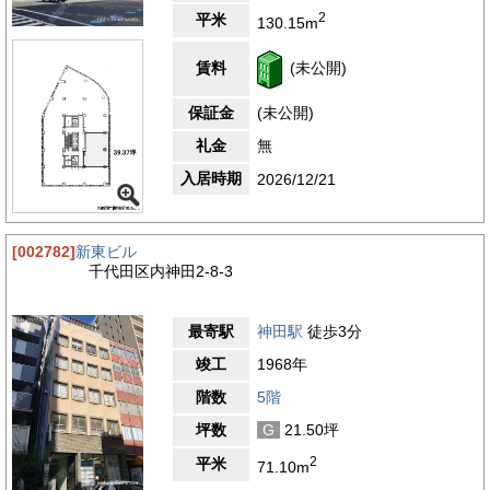
も、どこか落ち着いた雰囲気が漂い、多くの企業がオフィスを構
2
平米
130.15m
えています。周辺には飲食店が豊富で、ランチタイムには様々な
ジャンルの料理を楽しむことができます。和食、洋食、中華、カ
フェなど、その日の気分に合わせて選べます。内神田エリアは、
賃料
(未公開)
近年再開発が進み、新しいビルや商業施設が増えています。街全
体が活気づいており、新しいお店も続々とオープンしています。
保証金
(未公開)
一方で、昔ながらのレトロな雰囲気も残っており、新旧が融合し
た独特の魅力があります。オフィス立地としてのおすすめポイン
礼金
無
トは、やはり交通アクセスの良さです。JR神田駅をはじめ、複
入居時期
2026/12/21
数の駅が徒歩圏内にあり、都内各地へのアクセスが非常にスムー
ズです。これにより、社員の通勤だけでなく、取引先への訪問や
出張など、様々なビジネスシーンで利便性を実感できるでしょ
う。周辺環境も充実しており、緑豊かな公園や歴史的な建造物も
[002782]
新東ビル
点在しています。仕事の合間に少し足を伸ばせば、気分転換にな
千代田区内神田2-8-3
る場所もたくさんあります。また、コンビニエンスストアや銀
行、郵便局なども近くにあり、日々の業務に必要なものがすぐに
揃うのも魅力です。このように、内神田ビルディング周辺は、ビ
最寄駅
神田駅
徒歩3分
ジネスに必要な利便性と、日々の生活を豊かにする環境が両立し
ている、非常に魅力的なエリアと言えるでしょう。
竣工
1968年
階数
5階
3.6
【評価】
駅からの距離
坪数
G
21.50坪
設備
2
平米
71.10m