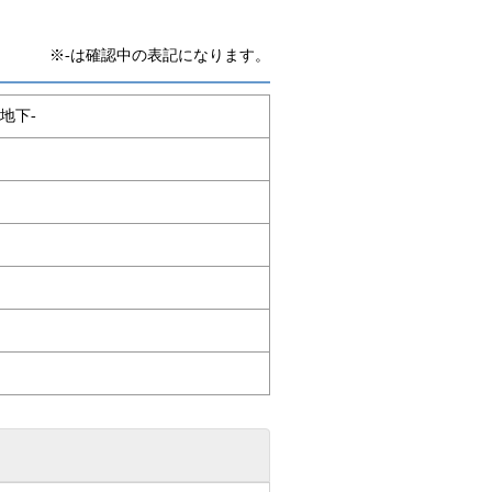
※-は確認中の表記になります。
地下-
）