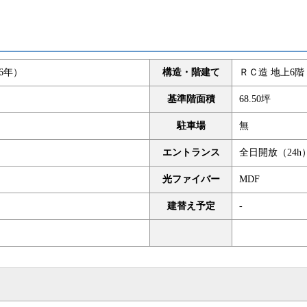
06年）
構造・階建て
ＲＣ造 地上6階 
基準階面積
68.50坪
駐車場
無
エントランス
全日開放（24h
光ファイバー
MDF
建替え予定
-