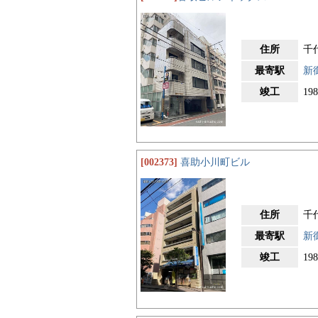
住所
千
最寄駅
新
竣工
19
[002373]
喜助小川町ビル
住所
千
最寄駅
新
竣工
19