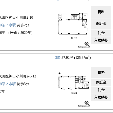
賃料
代田区神田小川町2-10
保証金
御茶ノ水駅
徒歩2分
86年 （改修：2020年）
礼金
入居時期
2
3階
37.92坪 (125.37m
)
賃料
代田区神田小川町2-6-12
保証金
御茶ノ水駅
徒歩3分
礼金
87年
入居時期