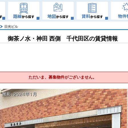
路線
地図
賃料
物件
す
から探す
から探す
から探す
日光ビル
御茶ノ水・神田 西側 千代田区の賃貸情報
ただいま、募集物件がございません。