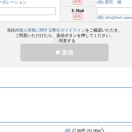
必須
コーポレーション
(例) 郡司 穣
E-Mail
必須
(例) info@buil-sanes
当社の
個人情報に関する弊社ガイドライン
をご確認いただき、
ご同意いただけたら、送信ボタンを押してください。
同意する
送信
2
4階
27.80坪 (91.90m
)