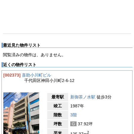
最近見た物件リスト
閲覧済みの物件は、ありません。
近くの物件リスト
[002373]
喜助小川町ビル
千代田区神田小川町2-6-12
最寄駅
新御茶ノ水駅
徒歩3分
竣工
1987年
階数
3階
坪数
G
37.92坪
2
平米
125.37m