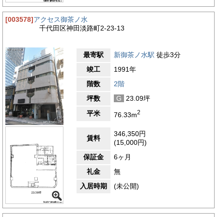
[003578]
アクセス御茶ノ水
千代田区神田淡路町2-23-13
最寄駅
新御茶ノ水駅
徒歩3分
竣工
1991年
階数
2階
坪数
G
23.09坪
2
平米
76.33m
346,350円
賃料
(15,000円)
保証金
6ヶ月
礼金
無
入居時期
(未公開)