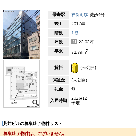
最寄駅
神保町駅
徒歩4分
竣工
2017年
階数
1階
坪数
N
22.02坪
2
平米
72.79m
賃料
(未公開)
保証金
(未公開)
礼金
無
2026/12
入居時期
予定
荒井ビルの募集終了物件リスト
募集終了物件は、ございません。