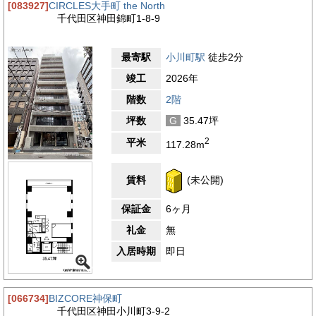
[083927]
CIRCLES大手町 the North
千代田区神田錦町1-8-9
最寄駅
小川町駅
徒歩2分
竣工
2026年
階数
2階
坪数
G
35.47坪
2
平米
117.28m
賃料
(未公開)
保証金
6ヶ月
礼金
無
入居時期
即日
[066734]
BIZCORE神保町
千代田区神田小川町3-9-2