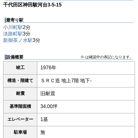
千代田区神田駿河台3-5-15
最寄り駅
小川町駅
2分
淡路町駅
3分
新御茶ノ水駅
3分
設備概要
※-は確認中の表記になります。
竣工
1976年
構造・階建て
ＳＲＣ造 地上7階 地下-
耐震
旧耐震
基準階面積
34.00坪
エレベーター
1基
駐車場
無