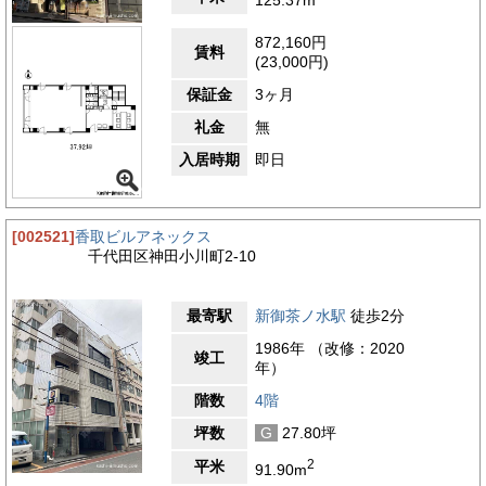
872,160円
賃料
(23,000円)
保証金
3ヶ月
礼金
無
入居時期
即日
[002521]
香取ビルアネックス
千代田区神田小川町2-10
最寄駅
新御茶ノ水駅
徒歩2分
1986年 （改修：2020
竣工
年）
階数
4階
坪数
G
27.80坪
2
平米
91.90m