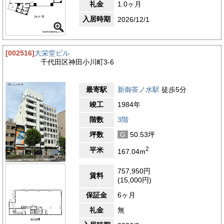
礼金
1.0ヶ月
入居時期
2026/12/1
[002516]
大栄堂ビル
千代田区神田小川町3-6
最寄駅
新御茶ノ水駅
徒歩5分
竣工
1984年
階数
3階
坪数
G
50.53坪
2
平米
167.04m
757,950円
賃料
(15,000円)
保証金
6ヶ月
礼金
無