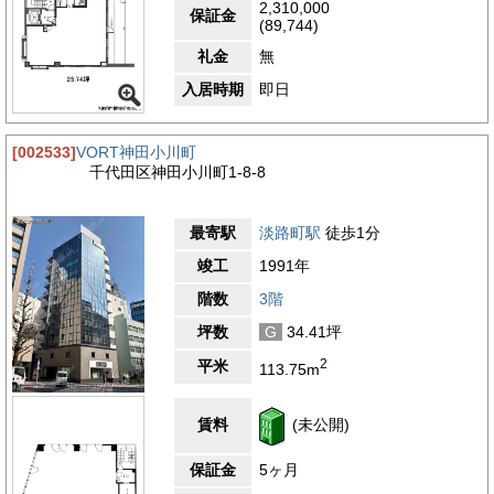
2,310,000
保証金
(89,744)
礼金
無
入居時期
即日
[002533]
VORT神田小川町
千代田区神田小川町1-8-8
最寄駅
淡路町駅
徒歩1分
竣工
1991年
階数
3階
坪数
G
34.41坪
2
平米
113.75m
賃料
(未公開)
保証金
5ヶ月