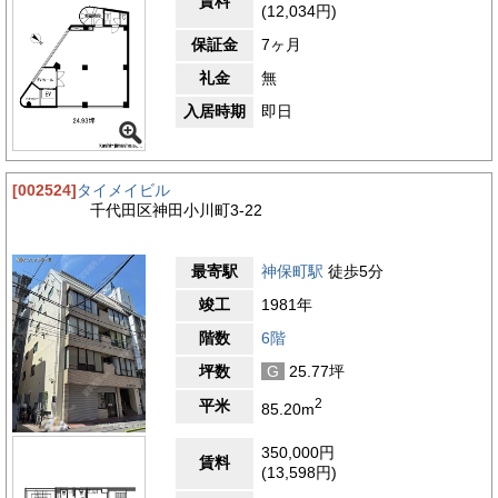
賃料
(12,034円)
保証金
7ヶ月
礼金
無
入居時期
即日
[002524]
タイメイビル
千代田区神田小川町3-22
最寄駅
神保町駅
徒歩5分
竣工
1981年
階数
6階
坪数
G
25.77坪
2
平米
85.20m
350,000円
賃料
(13,598円)