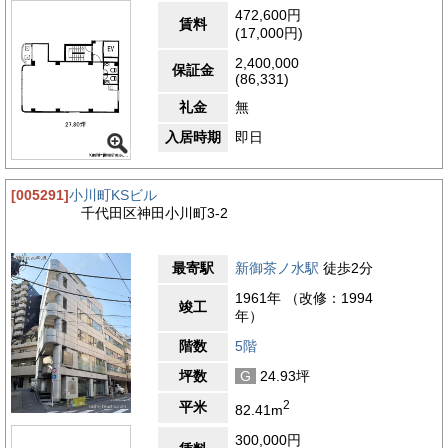
472,600円
賃料
(17,000円)
2,400,000
保証金
(86,331)
礼金
無
入居時期
即日
[005291]
小川町KSビル
千代田区神田小川町3-2
最寄駅
新御茶ノ水駅
徒歩2分
1961年 （改修：1994
竣工
年）
階数
5階
坪数
G
24.93坪
2
平米
82.41m
300,000円