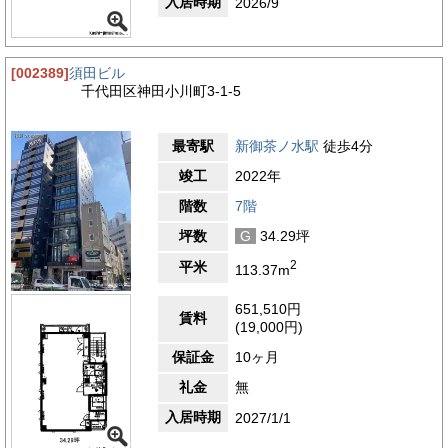
入居時期
2026/9
[002389]
須田ビル
千代田区神田小川町3-1-5
最寄駅
新御茶ノ水駅
徒歩4分
竣工
2022年
階数
7階
坪数
G
34.29坪
2
平米
113.37m
651,510円
賃料
(19,000円)
保証金
10ヶ月
礼金
無
入居時期
2027/1/1