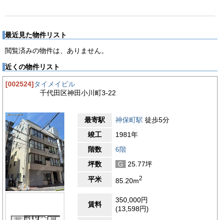
最近見た物件リスト
閲覧済みの物件は、ありません。
近くの物件リスト
[002524]
タイメイビル
千代田区神田小川町3-22
最寄駅
神保町駅
徒歩5分
竣工
1981年
階数
6階
坪数
G
25.77坪
2
平米
85.20m
350,000円
賃料
(13,598円)