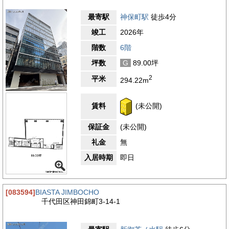
最寄駅
神保町駅
徒歩4分
竣工
2026年
階数
6階
坪数
G
89.00坪
2
平米
294.22m
賃料
(未公開)
保証金
(未公開)
礼金
無
入居時期
即日
[083594]
BIASTA JIMBOCHO
千代田区神田錦町3-14-1