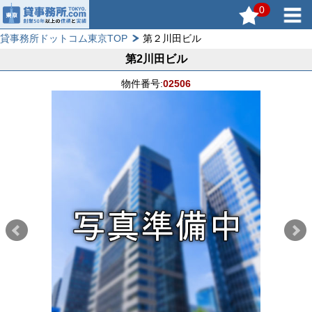
0
貸事務所ドットコム東京TOP
第２川田ビル
第2川田ビル
物件番号:
02506