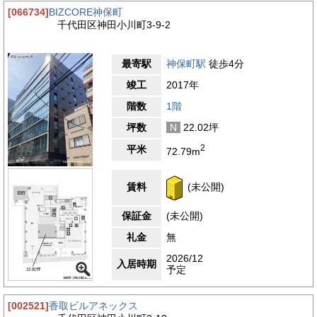
[066734]
BIZCORE神保町
千代田区神田小川町3-9-2
最寄駅
神保町駅
徒歩4分
竣工
2017年
階数
1階
坪数
N
22.02坪
2
平米
72.79m
賃料
(未公開)
保証金
(未公開)
礼金
無
2026/12
入居時期
予定
[002521]
香取ビルアネックス