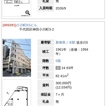
礼金
無
入居時期
2026/9
[005291]
小川町KSビル
千代田区神田小川町3-2
最寄駅
新御茶ノ水駅
徒歩2分
1961年 （改修：1994
竣工
年）
階数
5階
坪数
G
24.93坪
2
平米
82.41m
300,000円
賃料
(12,034円)
保証金
7ヶ月
礼金
無