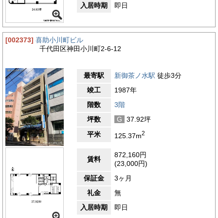
入居時期
即日
[002373]
喜助小川町ビル
千代田区神田小川町2-6-12
最寄駅
新御茶ノ水駅
徒歩3分
竣工
1987年
階数
3階
坪数
G
37.92坪
2
平米
125.37m
872,160円
賃料
(23,000円)
保証金
3ヶ月
礼金
無
入居時期
即日