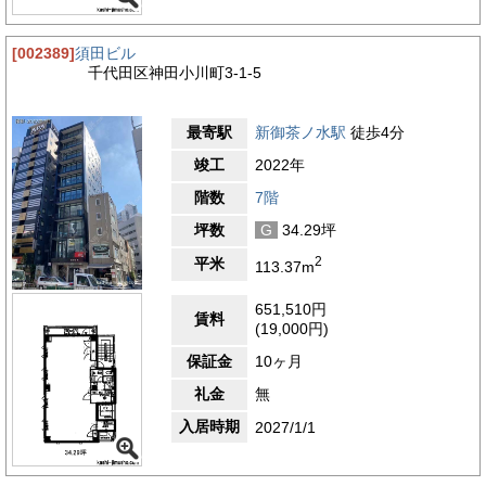
[002389]
須田ビル
千代田区神田小川町3-1-5
最寄駅
新御茶ノ水駅
徒歩4分
竣工
2022年
階数
7階
坪数
G
34.29坪
2
平米
113.37m
651,510円
賃料
(19,000円)
保証金
10ヶ月
礼金
無
入居時期
2027/1/1