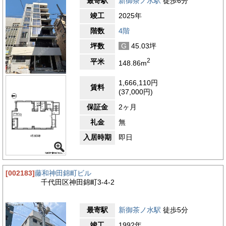
最寄駅
新御茶ノ水駅
徒歩6分
竣工
2025年
階数
4階
坪数
G
45.03坪
2
平米
148.86m
1,666,110円
賃料
(37,000円)
保証金
2ヶ月
礼金
無
入居時期
即日
[002183]
藤和神田錦町ビル
千代田区神田錦町3-4-2
最寄駅
新御茶ノ水駅
徒歩5分
竣工
1992年