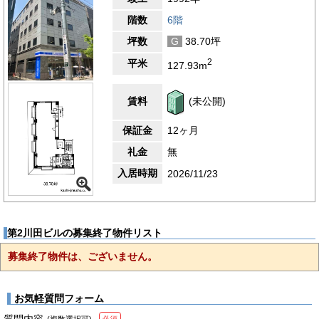
階数
6階
坪数
G
38.70坪
2
平米
127.93m
賃料
(未公開)
保証金
12ヶ月
礼金
無
入居時期
2026/11/23
第2川田ビルの募集終了物件リスト
募集終了物件は、ございません。
お気軽質問フォーム
質問内容