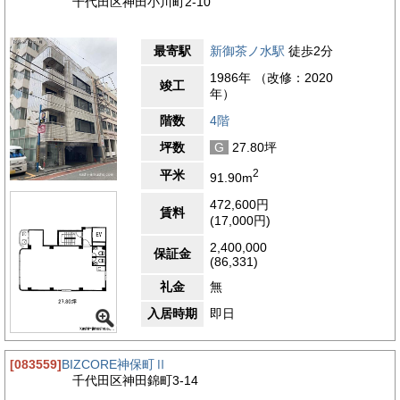
千代田区神田小川町2-10
最寄駅
新御茶ノ水駅
徒歩2分
1986年 （改修：2020
竣工
年）
階数
4階
坪数
G
27.80坪
2
平米
91.90m
472,600円
賃料
(17,000円)
2,400,000
保証金
(86,331)
礼金
無
入居時期
即日
[083559]
BIZCORE神保町Ⅱ
千代田区神田錦町3-14