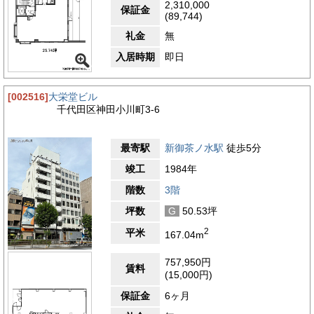
2,310,000
保証金
(89,744)
礼金
無
入居時期
即日
[002516]
大栄堂ビル
千代田区神田小川町3-6
最寄駅
新御茶ノ水駅
徒歩5分
竣工
1984年
階数
3階
坪数
G
50.53坪
2
平米
167.04m
757,950円
賃料
(15,000円)
保証金
6ヶ月