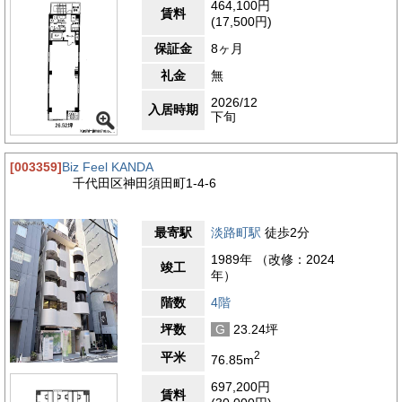
464,100円
賃料
(17,500円)
保証金
8ヶ月
礼金
無
2026/12
入居時期
下旬
[003359]
Biz Feel KANDA
千代田区神田須田町1-4-6
最寄駅
淡路町駅
徒歩2分
1989年 （改修：2024
竣工
年）
階数
4階
坪数
G
23.24坪
2
平米
76.85m
697,200円
賃料