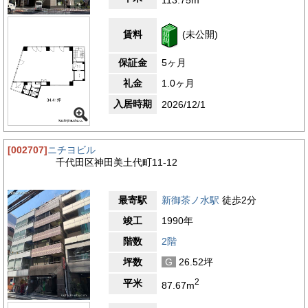
です。靖国通りに面し、視認性抜群の立地です。本郷通りと交差
する小川町交差点からほど近く、オフィスビルが立ち並ぶ賑やか
な大通り沿いです。徒歩圏内に銀行・郵便局・コンビニエンスス
賃料
(未公開)
トアがあります。周辺は商業ビルや飲食店も多く、新御茶ノ水、
御茶ノ水も徒歩圏なので、ランチのお店選びに困ることはない魅
保証金
5ヶ月
力的なエリアです。
・小川町郵便局 約75ｍ（徒歩約1分）
礼金
1.0ヶ月
・ファミリーマート薬ヒグチ淡路町店 約50ｍ(徒歩約1分）
・みずほ銀行神田駅前支店 約32メートル(徒歩約1分)
入居時期
2026/12/1
・三井住友銀行小川町出張所ATMコーナー約22ｍ（徒歩約1分）
・セブンイレブン神田須田町1丁目店 約170ｍ(徒歩約2分）
4.2
【評価】
[002707]
ニチヨビル
千代田区神田美土代町11-12
駅からの距離
設備
最寄駅
新御茶ノ水駅
徒歩2分
耐震性
竣工
1990年
エントランス
階数
2階
坪数
G
26.52坪
2
平米
87.67m