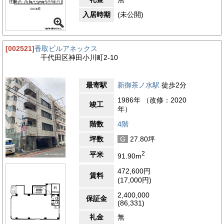
入居時期
(未公開)
[002521]
香取ビルアネックス
千代田区神田小川町2-10
最寄駅
新御茶ノ水駅
徒歩2分
1986年 （改修：2020
竣工
年）
階数
4階
坪数
G
27.80坪
2
平米
91.90m
472,600円
賃料
(17,000円)
2,400,000
保証金
(86,331)
礼金
無