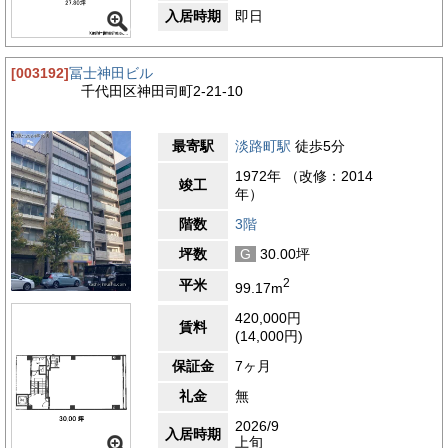
入居時期
即日
[003192]
冨士神田ビル
千代田区神田司町2-21-10
最寄駅
淡路町駅
徒歩5分
1972年 （改修：2014
竣工
年）
階数
3階
坪数
G
30.00坪
2
平米
99.17m
420,000円
賃料
(14,000円)
保証金
7ヶ月
礼金
無
2026/9
入居時期
上旬