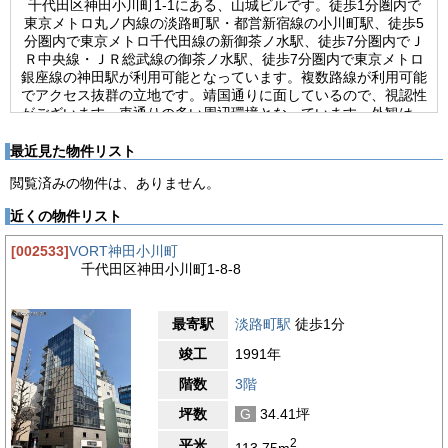
千代田区神田小川町1-1にある、山城ビルです。徒歩1分圏内で
東京メトロ丸ノ内線の淡路町駅・都営新宿線の小川町駅、徒歩5
分圏内で東京メトロ千代田線の新御茶ノ水駅、徒歩7分圏内でＪ
Ｒ中央線・ＪＲ総武線の御茶ノ水駅、徒歩7分圏内で東京メトロ
銀座線の神田駅が利用可能となっています。複数路線が利用可能
でアクセス抜群の立地です。靖国通りに面しているので、視認性
がございます。車通りの多い周辺環境となっています。外観は、
スタイリッシュな印象です。山城ビルは、2006年竣工の新耐震
基準を満たした物件です。構造は、鉄骨鉄筋コンクリート造・地
最近見た物件リスト
上10階建て（地下階なし）、基準階は約57坪の賃貸オフィスビ
閲覧済みの物件は、ありません。
ルです。清潔感のあるエントランスが来訪者をお迎えします。ビ
ル内には、9人乗りのエレベーターが2基設置されています。機
近くの物件リスト
械警備、光ファイバーが完備されています。24時間使用可能
で、使用時間の制限はありません。管理人が平日7:00～16：00
[002533]
VORT神田小川町
の間、常駐しています。貸室内には、個別空調・OAフロアが完
千代田区神田小川町1-8-8
備されています。トイレは室外で男女別になっています。水回り
が室外にあるので、レイアウト効率の良い貸室内となっていま
す。
最寄駅
淡路町駅
徒歩1分
【周辺ガイド】
竣工
1991年
山城ビルは東京都千代田区神田小川町1丁目にある物件です。都
営新宿線・小川町駅、東京メトロ丸ノ内線・淡路町駅A6番出口
階数
3階
の目の前、地下鉄出口にアクセス抜群の好立地です。東京メトロ
坪数
G
34.41坪
千代田線、JR中央線・総武線の御茶ノ水駅から徒歩6分圏内、神
田駅も徒歩圏内と複数路線が利用可能な大変アクセスの良い立地
2
平米
113.75m