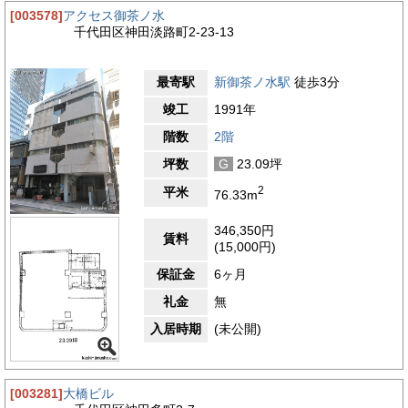
[003578]
アクセス御茶ノ水
千代田区神田淡路町2-23-13
最寄駅
新御茶ノ水駅
徒歩3分
竣工
1991年
階数
2階
坪数
G
23.09坪
2
平米
76.33m
346,350円
賃料
(15,000円)
保証金
6ヶ月
礼金
無
入居時期
(未公開)
[003281]
大橋ビル