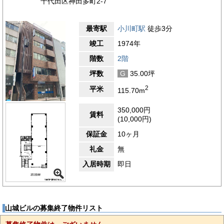
千代田区神田多町2-7
最寄駅
小川町駅
徒歩3分
竣工
1974年
階数
2階
坪数
G
35.00坪
2
平米
115.70m
350,000円
賃料
(10,000円)
保証金
10ヶ月
礼金
無
入居時期
即日
山城ビルの募集終了物件リスト