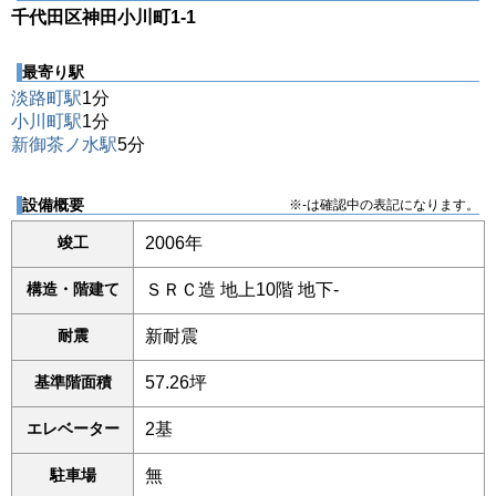
千代田区神田小川町1-1
最寄り駅
淡路町駅
1分
小川町駅
1分
新御茶ノ水駅
5分
設備概要
※-は確認中の表記になります。
竣工
2006年
構造・階建て
ＳＲＣ造 地上10階 地下-
耐震
新耐震
基準階面積
57.26坪
エレベーター
2基
駐車場
無