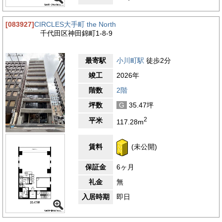
[083927]
CIRCLES大手町 the North
千代田区神田錦町1-8-9
最寄駅
小川町駅
徒歩2分
竣工
2026年
階数
2階
坪数
G
35.47坪
2
平米
117.28m
賃料
(未公開)
保証金
6ヶ月
礼金
無
入居時期
即日