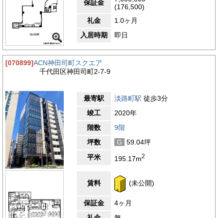
保証金
(176,500)
礼金
1.0ヶ月
入居時期
即日
[070899]
ACN神田司町スクエア
千代田区神田司町2-7-9
最寄駅
淡路町駅
徒歩3分
竣工
2020年
階数
9階
坪数
G
59.04坪
2
平米
195.17m
賃料
(未公開)
保証金
4ヶ月
礼金
無