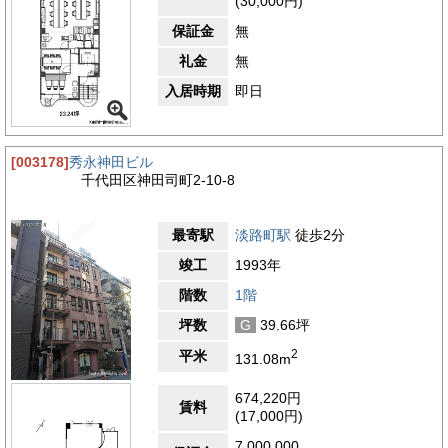
(30,000円)
保証金
無
礼金
無
入居時期
即日
[003178]
秀永神田ビル
千代田区神田司町2-10-8
最寄駅
淡路町駅
徒歩2分
竣工
1993年
階数
1階
坪数
G
39.66坪
2
平米
131.08m
674,220円
賃料
(17,000円)
7,000,000