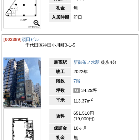
礼金
無
入居時期
即日
[002389]
須田ビル
千代田区神田小川町3-1-5
最寄駅
新御茶ノ水駅
徒歩4分
竣工
2022年
階数
7階
坪数
G
34.29坪
2
平米
113.37m
651,510円
賃料
(19,000円)
保証金
10ヶ月
礼金
無