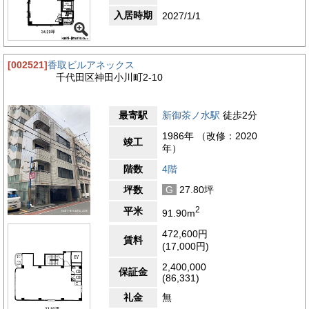
入居時期
2027/1/1
[002521]
香取ビルアネックス
千代田区神田小川町2-10
最寄駅
新御茶ノ水駅
徒歩2分
1986年 （改修：2020
竣工
年）
階数
4階
坪数
G
27.80坪
2
平米
91.90m
472,600円
賃料
(17,000円)
2,400,000
保証金
(86,331)
礼金
無