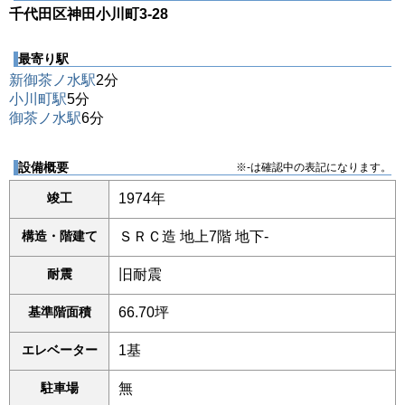
千代田区神田小川町3-28
最寄り駅
新御茶ノ水駅
2分
小川町駅
5分
御茶ノ水駅
6分
設備概要
※-は確認中の表記になります。
竣工
1974年
構造・階建て
ＳＲＣ造 地上7階 地下-
耐震
旧耐震
基準階面積
66.70坪
エレベーター
1基
駐車場
無