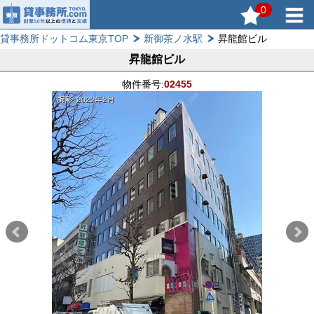
0
貸事務所ドットコム東京TOP
新御茶ノ水駅
昇龍館ビル
昇龍館ビル
物件番号:
02455