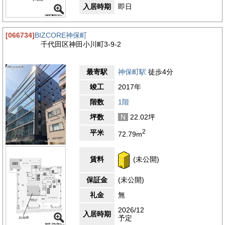
入居時期
即日
[066734]
BIZCORE神保町
千代田区神田小川町3-9-2
最寄駅
神保町駅
徒歩4分
竣工
2017年
階数
1階
坪数
N
22.02坪
2
平米
72.79m
賃料
(未公開)
保証金
(未公開)
礼金
無
2026/12
入居時期
予定