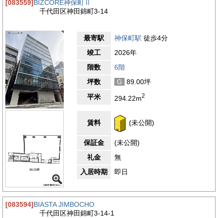
[083559]
BIZCORE神保町Ⅱ
千代田区神田錦町3-14
最寄駅
神保町駅
徒歩4分
竣工
2026年
階数
6階
坪数
G
89.00坪
2
平米
294.22m
賃料
(未公開)
保証金
(未公開)
礼金
無
入居時期
即日
[083594]
BIASTA JIMBOCHO
千代田区神田錦町3-14-1