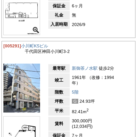
保証金
6ヶ月
礼金
無
入居時期
2026/9
[005291]
小川町KSビル
千代田区神田小川町3-2
最寄駅
新御茶ノ水駅
徒歩2分
1961年 （改修：1994
竣工
年）
階数
5階
坪数
G
24.93坪
2
平米
82.41m
300,000円
賃料
(12,034円)
保証金
7ヶ月