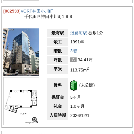
[002533]
VORT神田小川町
千代田区神田小川町1-8-8
最寄駅
淡路町駅
徒歩1分
竣工
1991年
階数
3階
坪数
G
34.41坪
2
平米
113.75m
賃料
(未公開)
保証金
5ヶ月
礼金
1.0ヶ月
入居時期
2026/12/1