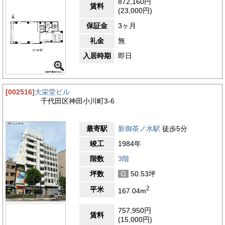
872,160円
賃料
(23,000円)
保証金
3ヶ月
礼金
無
入居時期
即日
[002516]
大栄堂ビル
千代田区神田小川町3-6
最寄駅
新御茶ノ水駅
徒歩5分
竣工
1984年
階数
3階
坪数
G
50.53坪
2
平米
167.04m
757,950円
賃料
(15,000円)