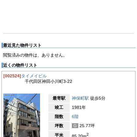
最近見た物件リスト
閲覧済みの物件は、ありません。
近くの物件リスト
[002524]
タイメイビル
千代田区神田小川町3-22
最寄駅
神保町駅
徒歩5分
竣工
1981年
階数
6階
坪数
G
25.77坪
2
平米
85.20m