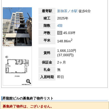
最寄駅
新御茶ノ水駅
徒歩6分
竣工
2025年
階数
4階
坪数
G
45.03坪
2
平米
148.86m
1,666,110円
賃料
(37,000円)
保証金
2ヶ月
礼金
無
入居時期
即日
昇龍館ビルの募集終了物件リスト
募集終了物件は、ございません。