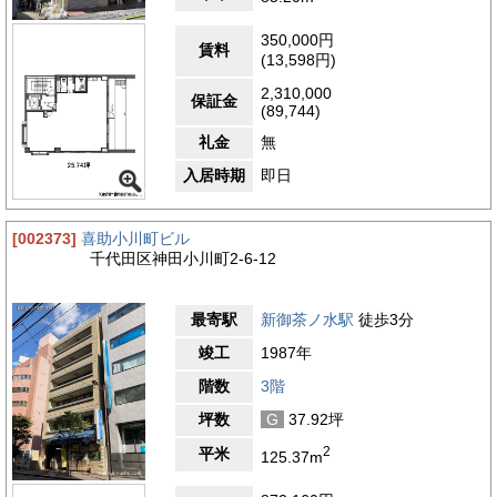
350,000円
賃料
(13,598円)
2,310,000
保証金
(89,744)
礼金
無
入居時期
即日
[002373]
喜助小川町ビル
千代田区神田小川町2-6-12
最寄駅
新御茶ノ水駅
徒歩3分
竣工
1987年
階数
3階
坪数
G
37.92坪
2
平米
125.37m