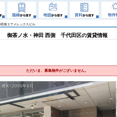
路線
地図
賃料
物件
す
から探す
から探す
から探す
神田第２アメレックスビル
御茶ノ水・神田 西側 千代田区の賃貸情報
ただいま、募集物件がございません。