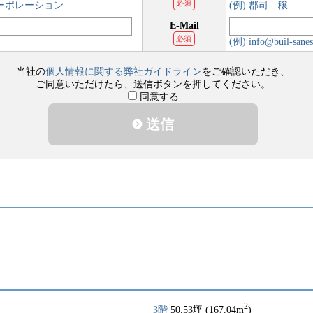
必須
コーポレーション
(例) 郡司 穣
E-Mail
必須
(例) info@buil-sanes
当社の
個人情報に関する弊社ガイドライン
をご確認いただき、
ご同意いただけたら、送信ボタンを押してください。
同意する
送信
2
3階
50.53坪 (167.04m
)