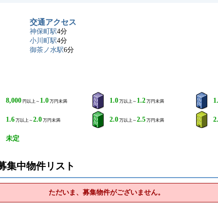
交通アクセス
神保町駅
4分
小川町駅
4分
御茶ノ水駅
6分
8,000
1.0
1.0
1.2
1
円以上～
万円未満
万以上～
万円未満
1.6
2.0
2.0
2.5
2
万以上～
万円未満
万以上～
万円未満
未定
募集中物件リスト
ただいま、募集物件がございません。