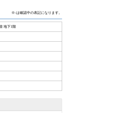
※-は確認中の表記になります。
階 地下1階
）