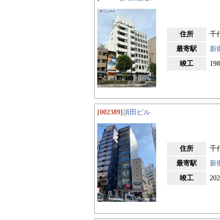
住所
千
最寄駅
新
竣工
19
[002389]
須田ビル
住所
千
最寄駅
新
竣工
20