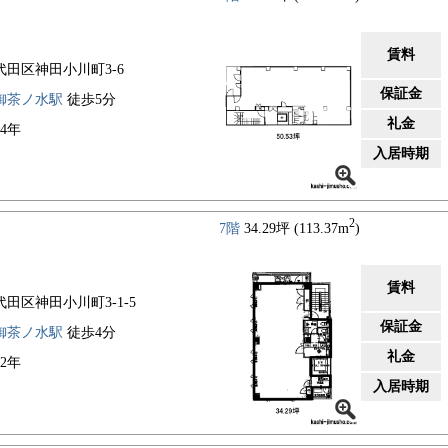
賃料
代田区神田小川町3-6
保証金
御茶ノ水駅
徒歩5分
礼金
84年
入居時期
2
7階
34.29坪 (113.37m
)
賃料
代田区神田小川町3-1-5
保証金
御茶ノ水駅
徒歩4分
礼金
22年
入居時期