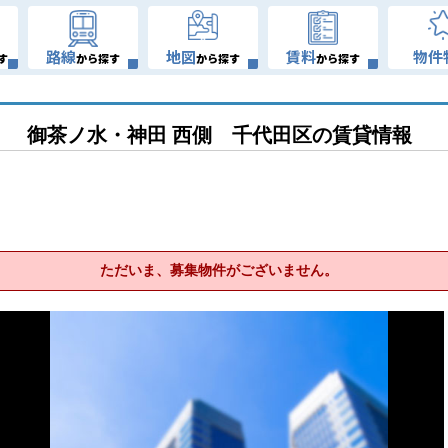
路線
地図
賃料
物件
す
から探す
から探す
から探す
御茶ノ水・神田 西側 千代田区の賃貸情報
ただいま、募集物件がございません。