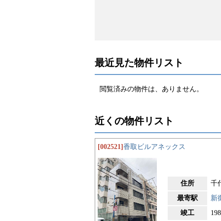
最近見た物件リスト
閲覧済みの物件は、ありません。
近くの物件リスト
[002521]
香取ビルアネックス
住所
千
最寄駅
新
竣工
19