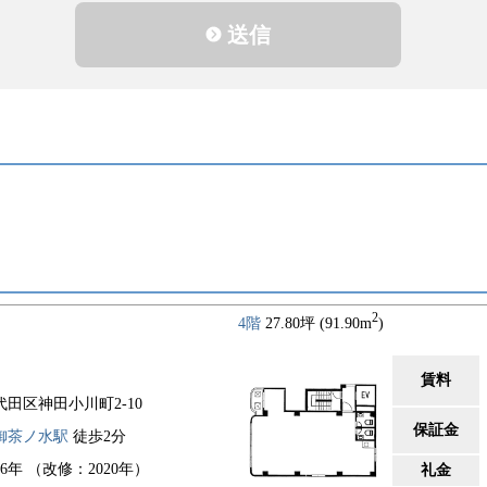
送信
2
4階
27.80坪 (91.90m
)
賃料
代田区神田小川町2-10
保証金
御茶ノ水駅
徒歩2分
86年 （改修：2020年）
礼金