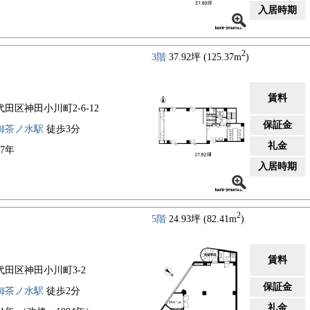
入居時期
2
3階
37.92坪 (125.37m
)
賃料
代田区神田小川町2-6-12
保証金
御茶ノ水駅
徒歩3分
礼金
87年
入居時期
2
5階
24.93坪 (82.41m
)
賃料
代田区神田小川町3-2
保証金
御茶ノ水駅
徒歩2分
礼金