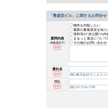
「豊盛堂ビル」に関するお問合せ
物件を内覧したい
最新の募集状況を知り
賃料等の“未公開”の内
質問内容
まるっと退去について
その他のお問い合わせ
(複数選択可)
必須
貴社名
必須
(例) 株式会社サンエス
TEL
必須
(例) 03-3516-1700