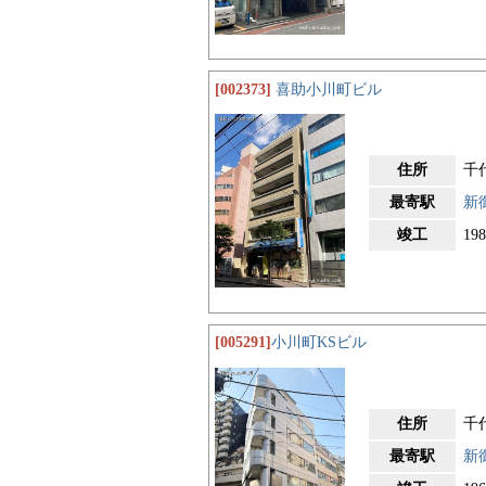
[002373]
喜助小川町ビル
住所
千
最寄駅
新
竣工
19
[005291]
小川町KSビル
住所
千
最寄駅
新