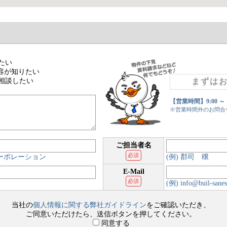
たい
容が知りたい
相談したい
まずは
【営業時間】9:00 ～
※営業時間外のお問合
ご担当者名
必須
コーポレーション
(例) 郡司 穣
E-Mail
必須
(例) info@buil-sanes
当社の
個人情報に関する弊社ガイドライン
をご確認いただき、
ご同意いただけたら、送信ボタンを押してください。
同意する