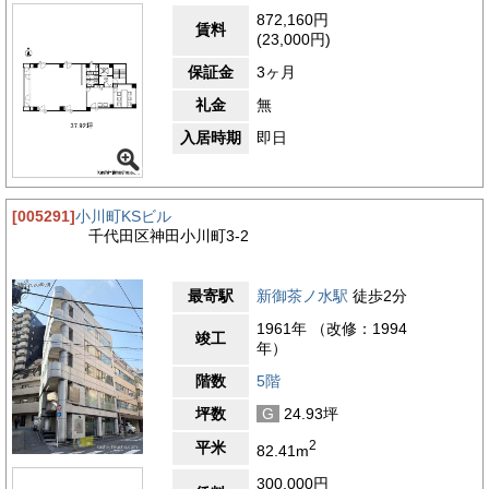
872,160円
賃料
(23,000円)
保証金
3ヶ月
礼金
無
入居時期
即日
[005291]
小川町KSビル
千代田区神田小川町3-2
最寄駅
新御茶ノ水駅
徒歩2分
1961年 （改修：1994
竣工
年）
階数
5階
坪数
G
24.93坪
2
平米
82.41m
300,000円