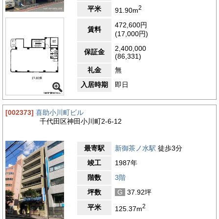
駅、御茶ノ水駅も徒歩圏内にあるため、通勤の利便性が抜群で
2
平米
91.90m
す。ビジネスパーソンにとって移動時間の短縮は重要なポイント
であり、この立地は働く人々にとって大きなメリットとなりま
472,600円
賃料
す。周辺には古くからの商業施設やオフィスビルが並び、洗練さ
(17,000円)
れた都市機能と歴史的な雰囲気が融合しています。このエリアで
は多種多様なビジネスが展開されており、企業間の交流や取引の
2,400,000
保証金
機会も豊富です。さらに、飲食店やカフェなども充実しており、
(86,331)
ランチタイムや仕事終わりにリフレッシュできる場が多いことも
礼金
無
魅力の一つです。オフィス街としての利便性と快適さを兼ね備え
た環境は、日々の業務を効率的かつ快適に進める上で大きな支え
入居時期
即日
となるでしょう。また、神田小川町エリアは都心ながらも静かな
一面を持ち、落ち着いた雰囲気の中で働くことができます。
[002373]
喜助小川町ビル
3.8
【評価】
千代田区神田小川町2-6-12
駅からの距離
設備
最寄駅
新御茶ノ水駅
徒歩3分
耐震性
竣工
1987年
エントランス
階数
3階
坪数
G
37.92坪
2
平米
125.37m