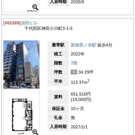
入居時期
2026/9
[002389]
須田ビル
千代田区神田小川町3-1-5
最寄駅
新御茶ノ水駅
徒歩4分
竣工
2022年
階数
7階
坪数
G
34.29坪
2
平米
113.37m
651,510円
賃料
(19,000円)
保証金
10ヶ月
礼金
無
入居時期
2027/1/1