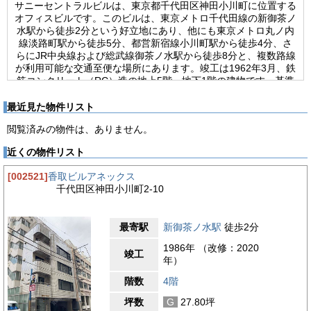
サニーセントラルビルは、東京都千代田区神田小川町に位置する
オフィスビルです。このビルは、東京メトロ千代田線の新御茶ノ
水駅から徒歩2分という好立地にあり、他にも東京メトロ丸ノ内
線淡路町駅から徒歩5分、都営新宿線小川町駅から徒歩4分、さ
らにJR中央線および総武線御茶ノ水駅から徒歩8分と、複数路線
が利用可能な交通至便な場所にあります。竣工は1962年3月、鉄
筋コンクリート（RC）造の地上5階・地下1階の建物です。基準
階の面積は約39坪、ワンフロアに2区画ずつの貸室となってお
り、トイレは共用部に男女別トイレが完備されています。コンパ
最近見た物件リスト
クトサイズながらオフィススペースとして十分な広さを提供しま
閲覧済みの物件は、ありません。
す。ビルの設備に関しては、エレベーター1基、セキュリティは
機械警備が導入されているので、安心してご利用いただけます。
近くの物件リスト
ビルの立地は都内のビジネスエリアであり、利便性が高いため中
小企業やスタートアップ企業など幅広い業種に適しています。ま
[002521]
香取ビルアネックス
た、複数路線が利用できる点は、従業員や来訪者にとって非常に
千代田区神田小川町2-10
魅力的です。サニーセントラルビルは効率的かつ快適なオフィス
空間を探している企業にとって価値のある選択肢となるでしょ
う。
最寄駅
新御茶ノ水駅
徒歩2分
【周辺ガイド】
1986年 （改修：2020
サニーセントラルビルは、東京都千代田区神田小川町2丁目に位
竣工
年）
置するオフィスビルで、ビジネスに適したエリアに立地していま
す。このエリアは、都内でも特に交通アクセスが優れており、複
階数
4階
数の鉄道路線が交差する地点にあります。最寄り駅である新御茶
坪数
G
27.80坪
ノ水駅からは徒歩2分と非常に近く、さらに淡路町駅や小川町