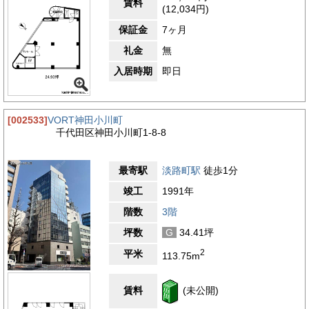
賃料
(12,034円)
保証金
7ヶ月
礼金
無
入居時期
即日
[002533]
VORT神田小川町
千代田区神田小川町1-8-8
最寄駅
淡路町駅
徒歩1分
竣工
1991年
階数
3階
坪数
G
34.41坪
2
平米
113.75m
賃料
(未公開)