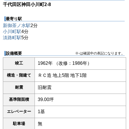
千代田区神田小川町2-8
最寄り駅
新御茶ノ水駅
2分
小川町駅
4分
淡路町駅
5分
設備概要
※-は確認中の表記になります。
竣工
1962年 （改修：1986年）
構造・階建て
ＲＣ造 地上5階 地下1階
耐震
旧耐震
基準階面積
39.00坪
エレベーター
1基
駐車場
無