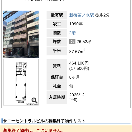
最寄駅
新御茶ノ水駅
徒歩2分
竣工
1990年
階数
2階
坪数
G
26.52坪
2
平米
87.67m
464,100円
賃料
(17,500円)
保証金
8ヶ月
礼金
無
2026/12
入居時期
下旬
サニーセントラルビルの募集終了物件リスト
募集終了物件は、ございません。