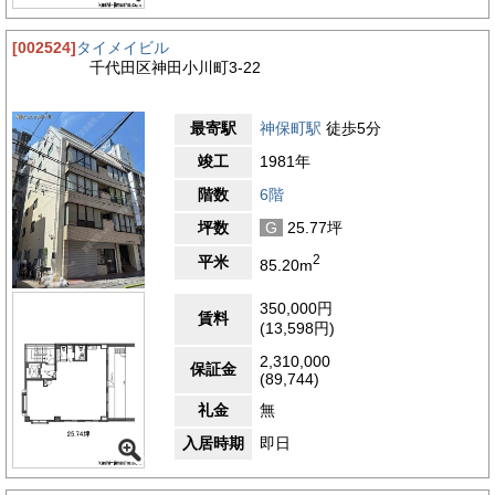
[002524]
タイメイビル
千代田区神田小川町3-22
最寄駅
神保町駅
徒歩5分
竣工
1981年
階数
6階
坪数
G
25.77坪
2
平米
85.20m
350,000円
賃料
(13,598円)
2,310,000
保証金
(89,744)
礼金
無
入居時期
即日