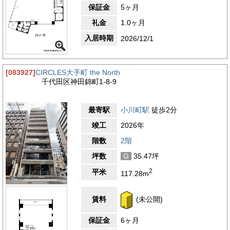
保証金
5ヶ月
礼金
1.0ヶ月
入居時期
2026/12/1
[083927]
CIRCLES大手町 the North
千代田区神田錦町1-8-9
最寄駅
小川町駅
徒歩2分
竣工
2026年
階数
2階
坪数
G
35.47坪
2
平米
117.28m
賃料
(未公開)
保証金
6ヶ月