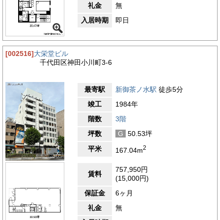
礼金
無
入居時期
即日
[002516]
大栄堂ビル
千代田区神田小川町3-6
最寄駅
新御茶ノ水駅
徒歩5分
竣工
1984年
階数
3階
坪数
G
50.53坪
2
平米
167.04m
757,950円
賃料
(15,000円)
保証金
6ヶ月
礼金
無