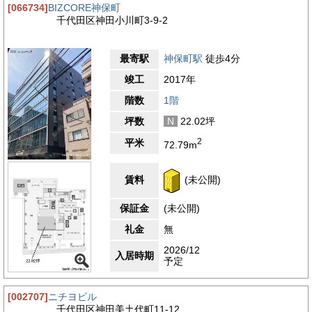
[066734]
BIZCORE神保町
千代田区神田小川町3-9-2
最寄駅
神保町駅
徒歩4分
竣工
2017年
階数
1階
坪数
N
22.02坪
2
平米
72.79m
賃料
(未公開)
保証金
(未公開)
礼金
無
2026/12
入居時期
予定
[002707]
ニチヨビル
千代田区神田美土代町11-12