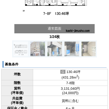
通常図面
1/24枚
募集条件
G
130.46坪
坪数
2
(431.28m
)
階数
7-8階
賃料
3,131,040円
(坪単価)
(24,000円)
共益費
賃料に含む
(坪単価)
保証金／敷金
6ヶ月