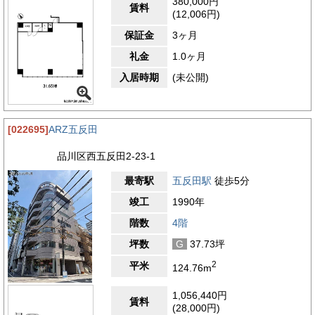
380,000円
賃料
(12,006円)
保証金
3ヶ月
礼金
1.0ヶ月
入居時期
(未公開)
[022695]
ARZ五反田
品川区西五反田2-23-1
最寄駅
五反田駅
徒歩5分
竣工
1990年
階数
4階
坪数
G
37.73坪
2
平米
124.76m
1,056,440円
賃料
(28,000円)