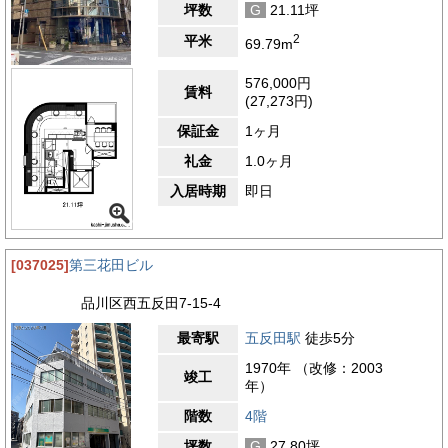
坪数
G
21.11坪
2
平米
69.79m
576,000円
賃料
(27,273円)
保証金
1ヶ月
礼金
1.0ヶ月
入居時期
即日
[037025]
第三花田ビル
品川区西五反田7-15-4
最寄駅
五反田駅
徒歩5分
1970年 （改修：2003
竣工
年）
階数
4階
坪数
G
27.80坪