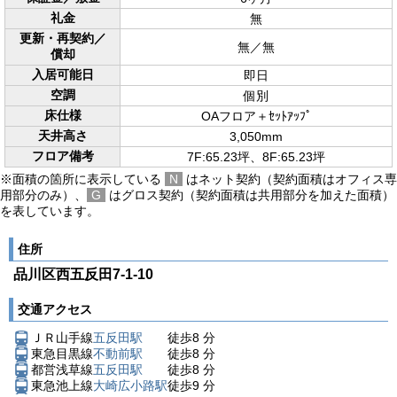
礼金
無
更新・再契約／
無／無
償却
入居可能日
即日
空調
個別
床仕様
OAフロア＋ｾｯﾄｱｯﾌﾟ
天井高さ
3,050mm
フロア備考
7F:65.23坪、8F:65.23坪
※面積の箇所に表示している
N
はネット契約（契約面積はオフィス専
用部分のみ）、
G
はグロス契約（契約面積は共用部分を加えた面積）
を表しています。
住所
品川区西五反田7-1-10
交通アクセス
ＪＲ山手線
五反田駅
徒歩
8
分
東急目黒線
不動前駅
徒歩
8
分
都営浅草線
五反田駅
徒歩
8
分
東急池上線
大崎広小路駅
徒歩
9
分