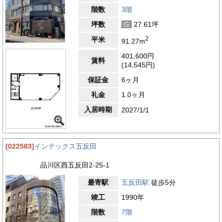
階数
3階
坪数
G
27.61坪
2
平米
91.27m
401,600円
賃料
(14,545円)
保証金
6ヶ月
礼金
1.0ヶ月
入居時期
2027/1/1
[022583]
インテックス五反田
品川区西五反田2-25-1
最寄駅
五反田駅
徒歩5分
竣工
1990年
階数
7階