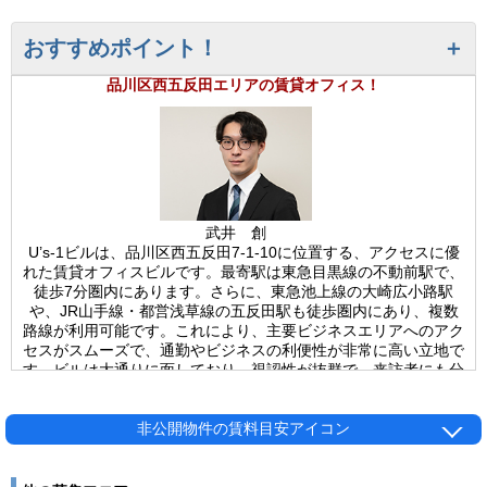
おすすめポイント！
品川区西五反田エリアの賃貸オフィス！
武井 創
U’s-1ビルは、品川区西五反田7-1-10に位置する、アクセスに優
れた賃貸オフィスビルです。最寄駅は東急目黒線の不動前駅で、
徒歩7分圏内にあります。さらに、東急池上線の大崎広小路駅
や、JR山手線・都営浅草線の五反田駅も徒歩圏内にあり、複数
路線が利用可能です。これにより、主要ビジネスエリアへのアク
セスがスムーズで、通勤やビジネスの利便性が非常に高い立地で
す。ビルは大通りに面しており、視認性が抜群で、来訪者にも分
かりやすい場所にあります。車通りが多いため、周辺環境は賑や
かで活気がありますが、その反面、ビル内は落ち着いた雰囲気
で、快適なオフィス環境が整っています。周辺には飲食店やカフ
非公開物件の賃料目安アイコン
ェも豊富にあり、ランチや打ち合わせに便利です。U’s-1ビルは
1988年に竣工され、新耐震基準を満たす構造で、安全性が高い