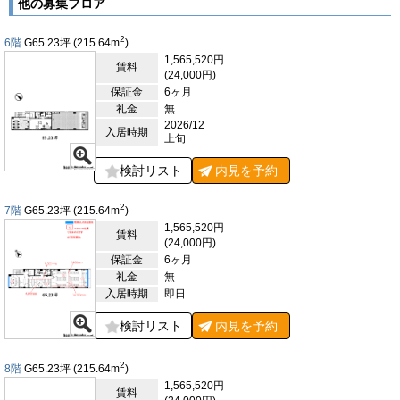
物件です。鉄骨鉄筋コンクリート造で地上9階建て（地下階な
他の募集フロア
し）、基準階は約65坪の賃貸オフィスフロアが広がり、ワンフ
ロアでの利用が可能です。エントランスは平日8:00～22:00、土
2
6階
G65.23
坪
(215.64
m
)
曜8:00～15:00に開放され、ビル内には13人乗りのエレベーター
1,565,520円
が1基設置されています。24時間使用可能で、使用時間に制限は
賃料
(24,000円)
ありません。さらに、駐車場1台分のスペースを備えており、機
保証金
6ヶ月
械警備と光ファイバーが完備されており、セキュリティ面でも安
礼金
無
心です。貸室内は、個別空調とOAフロアが完備されており、快
2026/12
適な作業環境が整っています。トイレは室内に男女別で設置され
入居時期
上旬
ています。充実した設備が整ったこのビルは、オフィスとしての
利用に非常に適した物件です。
検討リスト
内見を
予約
【周辺ガイド】
U’s-1ビルは、品川区西五反田7-1-10に所在し、周辺には交通機
2
7階
G65.23
坪
(215.64
m
)
関や生活施設が充実しています。最寄り駅は、東急目黒線の不動
1,565,520円
賃料
前駅で徒歩7分の距離にあり、さらに東急池上線の大崎広小路駅
(24,000円)
や、JR山手線・都営浅草線の五反田駅も徒歩圏内に位置してい
保証金
6ヶ月
ます。これにより、複数の路線が利用でき、都心部へのアクセス
礼金
無
が非常に良好です。また、五反田駅は複数の鉄道路線が交差する
入居時期
即日
交通の要所であり、通勤やビジネスにも便利な立地です。周辺に
は、飲食店やカフェ、コンビニエンスストアなどが多数点在し、
検討リスト
内見を
予約
ランチタイムや打ち合わせにも便利な環境です。また、大通りに
面した角地に位置しているため、視認性が高く、来訪者にもわか
りやすい立地となっています。周辺は車通りが多いため、周囲の
2
8階
G65.23
坪
(215.64
m
)
商業エリアや飲食店の利用もしやすく、活気ある環境が広がって
1,565,520円
賃料
います。さらに、周辺にはオフィスビルや商業施設が立ち並ぶエ