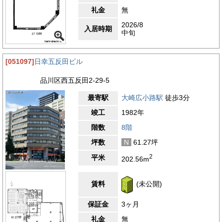
礼金
無
2026/8
入居時期
中旬
[051097]
日幸五反田ビル
品川区西五反田2-29-5
最寄駅
大崎広小路駅
徒歩3分
竣工
1982年
階数
8階
坪数
N
61.27坪
2
平米
202.56m
賃料
(未公開)
保証金
3ヶ月
礼金
無