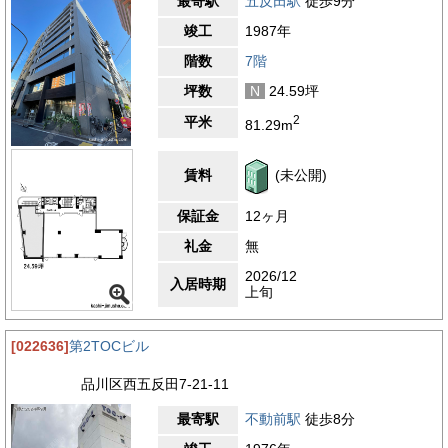
最寄駅
五反田駅
徒歩9分
竣工
1987年
階数
7階
坪数
N
24.59坪
2
平米
81.29m
賃料
(未公開)
保証金
12ヶ月
礼金
無
2026/12
入居時期
上旬
[022636]
第2TOCビル
品川区西五反田7-21-11
最寄駅
不動前駅
徒歩8分