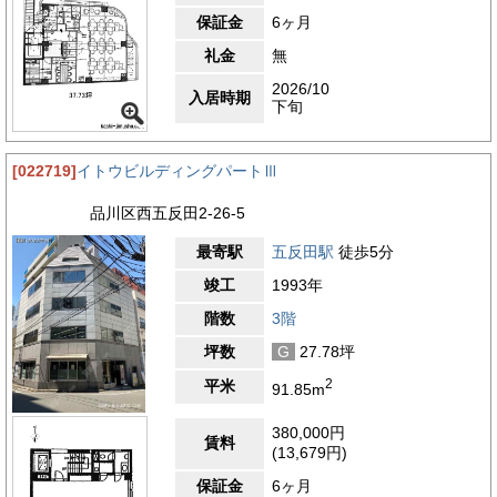
保証金
6ヶ月
礼金
無
2026/10
入居時期
下旬
[022719]
イトウビルディングパートⅢ
品川区西五反田2-26-5
最寄駅
五反田駅
徒歩5分
竣工
1993年
階数
3階
坪数
G
27.78坪
2
平米
91.85m
380,000円
賃料
(13,679円)
保証金
6ヶ月