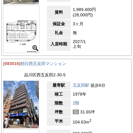
1,989,400円
賃料
(28,000円)
保証金
3ヶ月
礼金
無
2027/1
入居時期
上旬
[083016]
朝日西五反田マンション
品川区西五反田2-30-5
最寄駅
五反田駅
徒歩6分
竣工
1978年
階数
2階
坪数
G
31.65坪
2
平米
104.63m