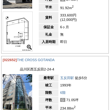
2
平米
91.92m
333,600円
賃料
(12,000円)
保証金
6ヶ月
礼金
無
入居時期
即日
[022652]
THE CROSS GOTANDA
品川区西五反田2-24-4
最寄駅
五反田駅
徒歩5分
竣工
1993年
階数
6階
坪数
G
71.05坪
2
平米
234.88m