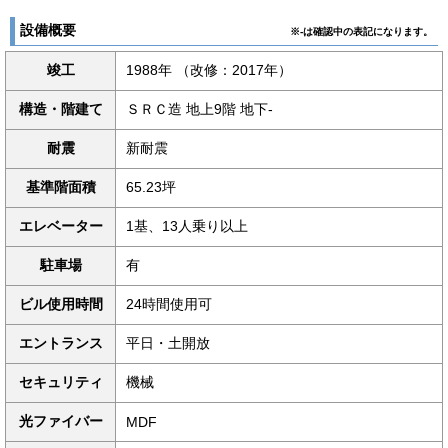
設備概要
※-は確認中の表記になります。
竣工
1988年 （改修：2017年）
構造・階建て
ＳＲＣ造 地上9階 地下-
耐震
新耐震
基準階面積
65.23坪
エレベーター
1基、13人乗り以上
駐車場
有
ビル使用時間
24時間使用可
エントランス
平日・土開放
セキュリティ
機械
光ファイバー
MDF