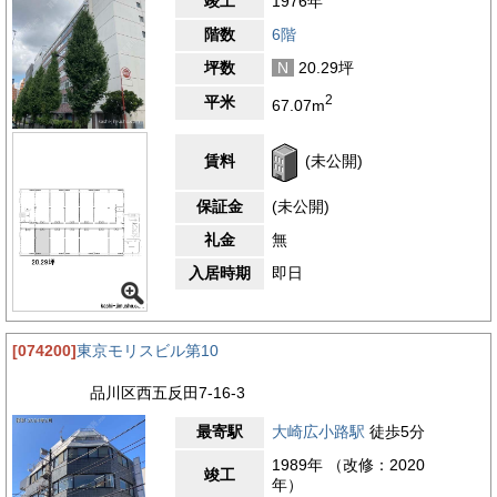
竣工
1976年
階数
6階
坪数
N
20.29坪
2
平米
67.07m
賃料
(未公開)
保証金
(未公開)
礼金
無
入居時期
即日
[074200]
東京モリスビル第10
品川区西五反田7-16-3
最寄駅
大崎広小路駅
徒歩5分
1989年 （改修：2020
竣工
年）