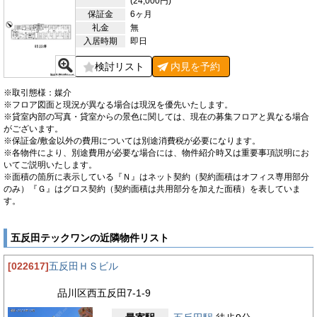
(24,000円)
リアも多く、ビジネスパーソンにとっては充実した環境が整って
保証金
6ヶ月
います。車でのアクセスも良好で、近隣には主要道路が通ってい
礼金
無
るため、都内各地への移動もスムーズです。
入居時期
即日
【評価】
検討リスト
内見を
予約
駅からの距離
※取引態様：媒介
設備
※フロア図面と現況が異なる場合は現況を優先いたします。
※貸室内部の写真・貸室からの景色に関しては、現在の募集フロアと異なる場合
耐震性
がございます。
※保証金/敷金以外の費用については別途消費税が必要になります。
エントランス
※各物件により、別途費用が必要な場合には、物件紹介時又は重要事項説明にお
いてご説明いたします。
※面積の箇所に表示している『Ｎ』はネット契約（契約面積はオフィス専用部分
のみ）『Ｇ』はグロス契約（契約面積は共用部分を加えた面積）を表していま
す。
五反田テックワンの近隣物件リスト
[022617]
五反田ＨＳビル
品川区西五反田7-1-9