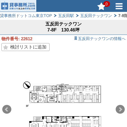
0
貸事務所ドットコム東京TOP
五反田駅
五反田テックワン
7-8階
五反田テックワン
7-8F 130.46坪
物件番号: 22612
五反田テックワンの情報へ
検討リストに追加