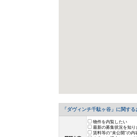
的に行うこ
きる点は実
どの生活利
く、日常的
り、都心に
飲食店、金
宿の都市機
います。
「ダヴィンチ千駄ヶ谷」に関する
物件を内覧したい
最新の募集状況を知り
賃料等の“未公開”の内