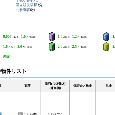
千駄ヶ谷駅
2分
国立競技場駅
3分
北参道駅
6分
8,000
1.0
1.0
1.2
1
円以上～
万円未満
万以上～
万円未満
1.6
2.0
2.0
2.5
2
万以上～
万円未満
万以上～
万円未満
未定
中物件リスト
賃料(共益費込)
数
面積
保証金／敷金
礼金
(坪単価)
階
N
100.64坪
2,314,720