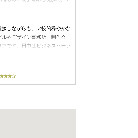
0分圏内にあり、複数路線を活用で
帯や来客時でも各フロアへの移動
ンターネット環境の構築が可能で
近接しながらも、比較的穏やかな
クに必要な通信環境を整えやすい
ビルやデザイン事務所、制作会
が整えられています。オフィスと
リアです。日中はビジネスパーソ
ないため、業務時間に縛られず、
を行いやすい点が特徴です。飲食
ており、各区画ごとに温度調整が
食、洋食、中華、カフェ、ベーカ
快適な執務環境を維持しやすい仕
も利用しやすい環境です。比較的
して設置できます。これにより執
食事や打ち合わせにも適した店舗
務にも対応しやすい環境です。レ
憩や打ち合わせにも利用しやすい
も適応しやすい仕様となっていま
場合にも柔軟に対応できます。金
です。トイレは室内男女別で設置さ
支店、ATMが複数あり、入出金
対応できる距離に金融機関がある
ことで、複数の金融機関を用途に
の発送、荷物の受発送などを日常