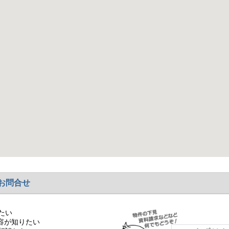
とができます。書類のやり取りが多い業務においても、移動の
務面でのメリットです。また、コンビニエンスストアやドラッ
便施設も周辺に点在しています。事務用品や消耗品の購入、急
なオフィス運営を支える環境が整っています。さらに、周辺に
ありながら落ち着いた雰囲気を感じられる地域です。このよう
融機関、郵便局、生活利便施設などが揃うバランスの取れたエ
能を活用できる立地にあり、落ち着いた環境の中で日常的なオ
お問合せ
たい
容が知りたい