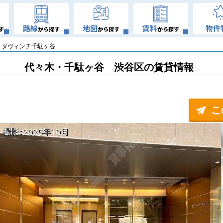
路線
地図
賃料
物件
す
から探す
から探す
から探す
ダヴィンチ千駄ヶ谷
代々木・千駄ヶ谷 渋谷区の賃貸情報
こ