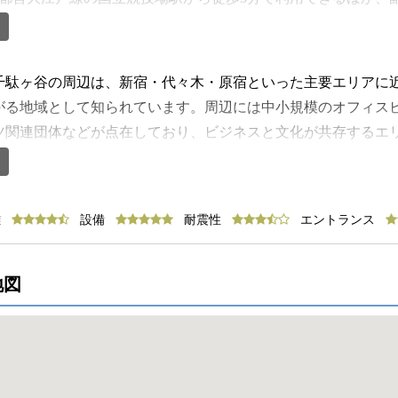
ます。さらにJR山手線・総武線が利用できる代々木駅も徒歩1
す。建物にはエレベーターが2基設置されており、朝夕の時間
】
です。通信インフラは光回線のMDFが導入されており、高速イ
千駄ヶ谷の周辺は、新宿・代々木・原宿といった主要エリアに
イン会議やクラウドサービスの利用など、現代のオフィスワー
がる地域として知られています。周辺には中小規模のオフィス
す。セキュリティ面では機械警備が導入されており、防犯体制
ツ関連団体などが点在しており、ビジネスと文化が共存するエ
て利用できる環境が確保されています。また24時間使用制限が
見られる一方で、過度な喧騒が少なく、落ち着いた環境で業務
の作業にも対応できます。室内の空調は個別空調方式を採用し
谷駅周辺や北参道、代々木エリアにかけて充実しています。和
利用人数や業務内容、時間帯に応じた柔軟な空調管理ができ、
店など幅広いジャンルの飲食店が揃っており、ランチタイムに
離
設備
耐震性
エントランス
はOAフロア仕様となっており、電源や通信配線を床下に整理
雰囲気の店舗が多く、日常的な昼食利用だけでなく、来客との
をすっきりと保ちながら、PC機器や通信機器を多く使用する業
います。カフェや軽食を提供する店舗も多く、ちょっとした休
更や席数の増減にも柔軟に対応でき、企業の成長や組織変更に
す。テイクアウト対応の店舗も多く、オフィス内で食事を取る
地図
2,500mmとゆとりがあり、圧迫感を感じさせない執務空間
いては、千駄ヶ谷・代々木・新宿エリアに都市銀行や信用金庫の
プライバシーにも配慮されています。
の金融手続きを行いやすい環境が整っています。業務の合間に
業務や資金管理の面でも利便性があります。新宿エリアが近い
分けることも可能です。郵便局も周辺にあり、契約書や請求書