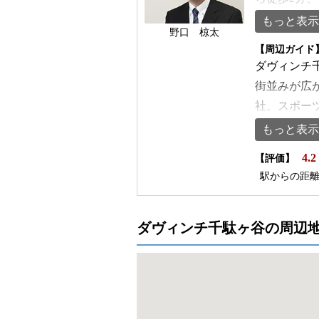
距離にあり
もっと表示
野口 椋太
きる立地で
【周辺ガイド
がスムーズ
ダヴィンチ
す。オンラ
街並みが広
点が特徴で
社、スポー
して安心し
ンの往来が
もっと表示
夜間や早朝
店は千駄ヶ
4.2
できます。
【評価】
リー、定食
駅からの距
様です。床
落ち着いた
務スペース
が点在して
イアウト変
点が特徴で
ダヴィンチ千駄ヶ谷の周辺
す。天井高は
融機関につ
れており、
や振込など
ため、経理
応じて使い