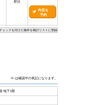
即日
内見を
予約
チェックを付けた物件を検討リストに登録
※-は確認中の表記になります。
階 地下1階