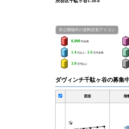
渋谷区千駄ヶ谷1-30-8
非公開物件の賃料目安アイコン
8,000
円未満
1.4
1.6
万以上～
万円未満
3.0
万円以上
ダヴィンチ千駄ヶ谷の募集
図面
階
2