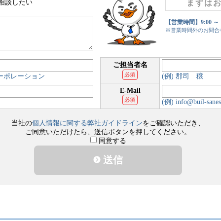
相談したい
まずは
【営業時間】9:00 ～
※営業時間外のお問合
ご担当者名
必須
コーポレーション
(例) 郡司 穣
E-Mail
必須
(例) info@buil-sanes
当社の
個人情報に関する弊社ガイドライン
をご確認いただき、
ご同意いただけたら、送信ボタンを押してください。
同意する
送信