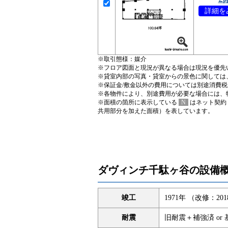
詳細をみ
※取引態様：媒介
※フロア図面と現況が異なる場合は現況を優先
※貸室内部の写真・貸室からの景色に関しては
※保証金/敷金以外の費用については別途消費
※各物件により、別途費用が必要な場合には、
※面積の箇所に表示している
N
はネット契約
共用部分を加えた面積）を表しています。
ダヴィンチ千駄ヶ谷の設備
竣工
1971年 （改修：20
耐震
旧耐震＋補強済 or 