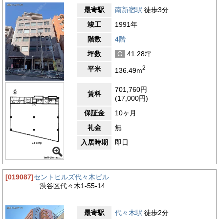
最寄駅
南新宿駅
徒歩3分
竣工
1991年
階数
4階
坪数
G
41.28坪
2
平米
136.49m
701,760円
賃料
(17,000円)
保証金
10ヶ月
礼金
無
入居時期
即日
[019087]
セントヒルズ代々木ビル
渋谷区代々木1-55-14
最寄駅
代々木駅
徒歩2分