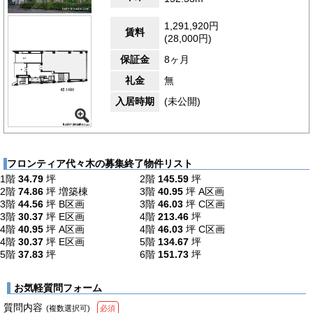
1,291,920円
賃料
(28,000円)
保証金
8ヶ月
礼金
無
入居時期
(未公開)
フロンティア代々木の募集終了物件リスト
1階
34.79
坪
2階
145.59
坪
2階
74.86
坪
増築棟
3階
40.95
坪
A区画
3階
44.56
坪
B区画
3階
46.03
坪
C区画
3階
30.37
坪
E区画
4階
213.46
坪
4階
40.95
坪
A区画
4階
46.03
坪
C区画
4階
30.37
坪
E区画
5階
134.67
坪
5階
37.83
坪
6階
151.73
坪
お気軽質問フォーム
質問内容
(複数選択可)
必須