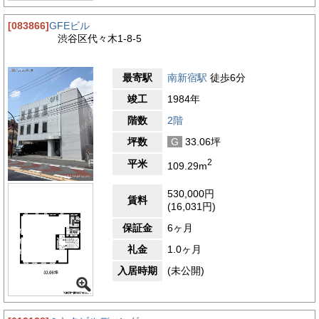
4.2
【評価】
駅からの距離
[083866]
GFEビル
渋谷区代々木1-8-5
設備
耐震性
最寄駅
南新宿駅
徒歩6分
エントランス
竣工
1984年
階数
2階
坪数
G
33.06坪
2
平米
109.29m
530,000円
賃料
(16,031円)
保証金
6ヶ月
礼金
1.0ヶ月
入居時期
(未公開)