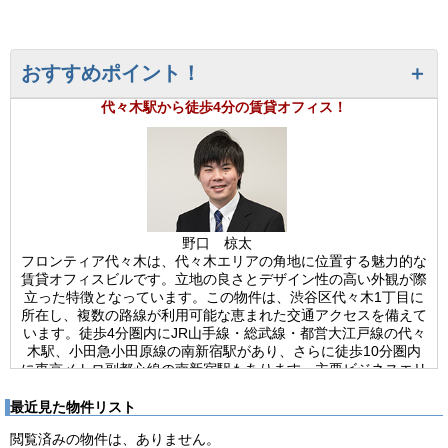
おすすめポイント！
代々木駅から徒歩4分の賃貸オフィス！
野口 椋太
フロンティア代々木は、代々木エリアの角地に位置する魅力的な
賃貸オフィスビルです。立地の良さとデザイン性の高い外観が際
立った特徴となっています。この物件は、渋谷区代々木1丁目に
所在し、複数の路線が利用可能な恵まれた交通アクセスを備えて
います。徒歩4分圏内にJR山手線・総武線・都営大江戸線の代々
木駅、小田急小田原線の南新宿駅があり、さらに徒歩10分圏内
に東京メトロ副都心線の南新宿駅もあります。主要ビジネスエリ
アへのアクセスがスムーズに可能です。建物自体は1987年竣工
ですが、新耐震基準を満たした安全性の高い鉄筋コンクリート造
最近見た物件リスト
りで、地上6階建て(地下階なし)の構造となっています。基準階
閲覧済みの物件は、ありません。
の賃貸面積は約213坪と十分な広さを確保しており、角地に位置