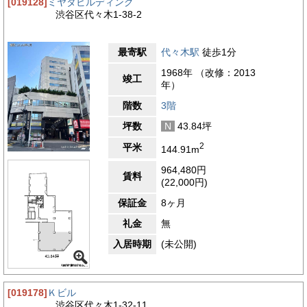
[019128]
ミヤタビルディング
渋谷区代々木1-38-2
最寄駅
代々木駅
徒歩1分
1968年 （改修：2013
竣工
年）
階数
3階
坪数
N
43.84坪
2
平米
144.91m
964,480円
賃料
(22,000円)
保証金
8ヶ月
礼金
無
入居時期
(未公開)
[019178]
Ｋビル
渋谷区代々木1-32-11