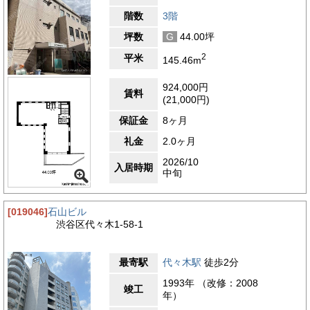
階数
3階
坪数
G
44.00坪
2
平米
145.46m
924,000円
賃料
(21,000円)
保証金
8ヶ月
礼金
2.0ヶ月
2026/10
入居時期
中旬
[019046]
石山ビル
渋谷区代々木1-58-1
最寄駅
代々木駅
徒歩2分
1993年 （改修：2008
竣工
年）