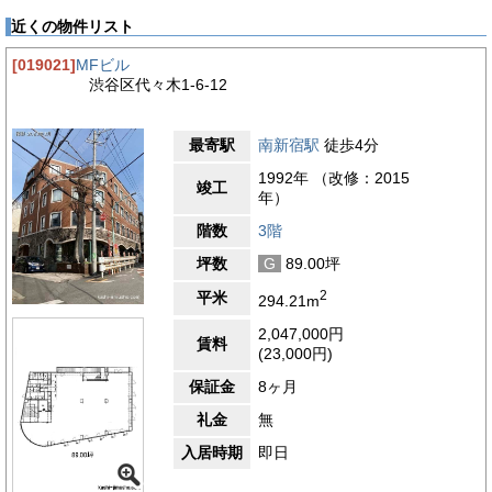
することで採光性にも優れています。設備面でも充実しており、
近くの物件リスト
エレベーターが2基設置され、駐車場と光ファイバーも完備され
ています。機械警備と有人警備の併用で警備体制も万全です。貸
[019021]
MFビル
室内は個別空調とOAフロアを備え、執務環境に配慮された計ら
渋谷区代々木1-6-12
いがなされています。トイレは室外に男女別に設けられ、基準階
の天井高は2,500mmと開放的な空間が確保されています。オシ
ャレでデザイン性の高い外観は、フロンティア代々木の大きな魅
最寄駅
南新宿駅
徒歩4分
力です。
1992年 （改修：2015
【周辺ガイド】
竣工
年）
フロンティア代々木の立地する代々木エリアは、都心の利便性と
閑静な住宅街の良さを併せ持つ恵まれた環境です。最寄りの代々
階数
3階
木駅周辺は、商業施設や飲食店が集まる賑わいのあるエリアとな
坪数
G
89.00坪
っています。大型スーパーやドラッグストア、コンビニエンスス
トアなどの生活利便施設も充実しており、ビジネスパーソンの生
2
平米
294.21m
活を支える環境が整っています。一方で、代々木公園が徒歩圏内
にあり、緑豊かな自然に触れられる良好な環境も備わっていま
2,047,000円
賃料
す。公園内には野球場や運動施設があり、スポーツやレクリエー
(23,000円)
ションの場としても利用できます。代々木体育館や国立代々木競
技場などの大規模な施設も近接しています。住宅街の割合が高
保証金
8ヶ月
く、落ち着いた雰囲気が漂う一方で、最寄り駅周辺には商業施設
礼金
無
が集積するなど、利便性と静けさが程良く共存したエリアです。
さらに渋谷や新宿といった主要ビジネス街へのアクセスも良好で
入居時期
即日
す。