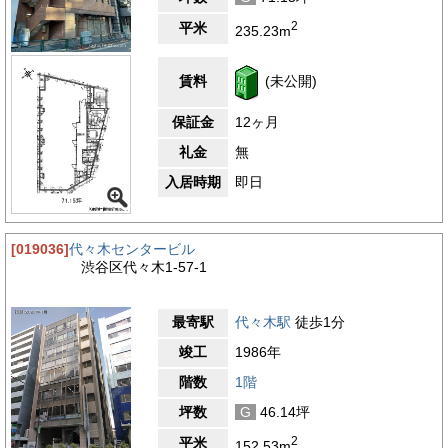
2
平米
235.23m
賃料
(未公開)
保証金
12ヶ月
礼金
無
入居時期
即日
[019036]
代々木センタービル
渋谷区代々木1-57-1
最寄駅
代々木駅
徒歩1分
竣工
1986年
階数
1階
坪数
G
46.14坪
2
平米
152.53m