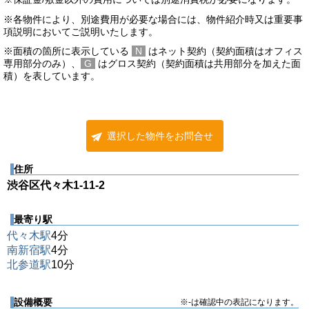
※各物件により、別途費用が必要な場合には、物件紹介時又は重要事
項説明においてご説明いたします。
※面積の箇所に表示している
N
はネット契約（契約面積はオフィス
専用部分のみ）、
G
はグロス契約（契約面積は共用部分を加えた面
積）を表しています。
選択した物件をお問合せ
住所
渋谷区代々木1-11-2
最寄り駅
代々木駅
4分
南新宿駅
4分
北参道駅
10分
設備概要
※-は確認中の表記になります。