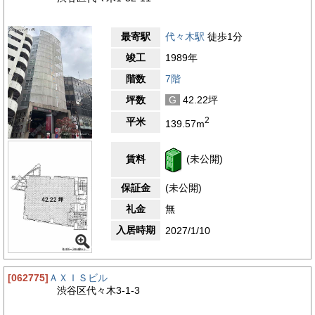
最寄駅
代々木駅
徒歩1分
竣工
1989年
階数
7階
坪数
G
42.22坪
2
平米
139.57m
賃料
(未公開)
保証金
(未公開)
礼金
無
入居時期
2027/1/10
[062775]
ＡＸＩＳビル
渋谷区代々木3-1-3