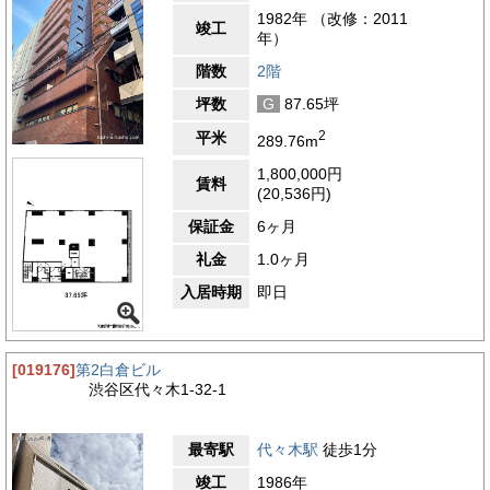
1982年 （改修：2011
竣工
年）
階数
2階
坪数
G
87.65坪
2
平米
289.76m
1,800,000円
賃料
(20,536円)
保証金
6ヶ月
礼金
1.0ヶ月
入居時期
即日
[019176]
第2白倉ビル
渋谷区代々木1-32-1
最寄駅
代々木駅
徒歩1分
竣工
1986年