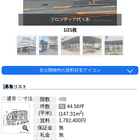
フロンティア代々木
1/21枚
非公開物件の賃料目安アイコン
募集リスト
通常
寸法
階数
4階
坪数
N
44.56
坪
2
(平米)
(147.31
m
)
賃料
1,782,400
円
保証金
無
礼金
無