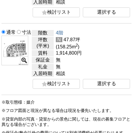
入居時期
相談
検討リスト
選択する
通常
寸法
階数
4階
坪数
N
47.87
坪
2
(平米)
(158.25
m
)
賃料
1,914,800
円
保証金
無
礼金
無
入居時期
相談
検討リスト
選択する
※取引態様：媒介
※フロア図面と現況が異なる場合は現況を優先いたします。
※貸室内部の写真・貸室からの景色に関しては、現在の募集フロアと
異なる場合がございます。
※保証金/敷金以外の費用については別途消費税が必要になります。