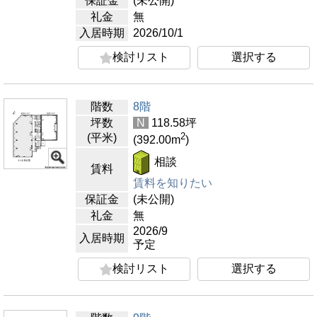
保証金
(未公開)
礼金
無
入居時期
2026/10/1
検討リスト
選択する
階数
8階
坪数
N
118.58
坪
2
(平米)
(392.00
m
)
相談
賃料
賃料を知りたい
保証金
(未公開)
礼金
無
2026/9
入居時期
予定
検討リスト
選択する