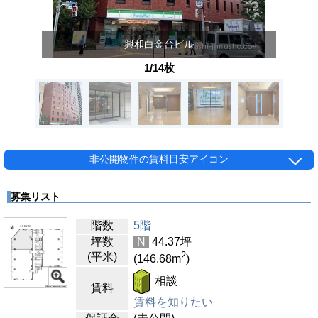
興和白金台ビル
1/14枚
非公開物件の賃料目安アイコン
募集リスト
階数
5階
坪数
N
44.37
坪
2
(平米)
(146.68
m
)
相談
賃料
賃料を知りたい