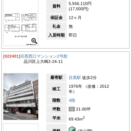
5,556,110円
賃料
(17,000円)
保証金
12ヶ月
礼金
無
入居時期
即日
[022401]
目黒西口マンション2号館
品川区上大崎2-24-11
最寄駅
目黒駅
徒歩2分
1976年 （改修：2012
竣工
年）
階数
4階
坪数
G
21.00坪
2
平米
69.43m
賃料
(未公開)