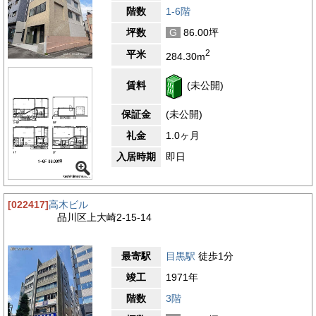
階数
1-6階
坪数
G
86.00坪
2
平米
284.30m
賃料
(未公開)
保証金
(未公開)
礼金
1.0ヶ月
入居時期
即日
[022417]
高木ビル
品川区上大崎2-15-14
最寄駅
目黒駅
徒歩1分
竣工
1971年
階数
3階