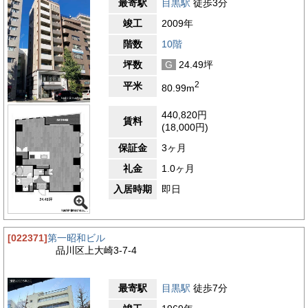
最寄駅
目黒駅
徒歩3分
り」と呼ばれる洗練された並木道があり、高級レストランやおし
ゃれなカフェ、ブティックが立ち並んでいます。落ち着いた街並
竣工
2009年
みと洗練された雰囲気は、来訪者への印象を高める要素ともなり
ます。業務を支えるインフラも充実しており、銀行や郵便局、ク
階数
10階
リニック、コンビニエンスストアが周辺に点在しています。急な
坪数
G
24.49坪
事務処理や日常的な手続きもスムーズに行えるため、日々の業務
に安心感をもたらします。さらに、飲食店も和食、洋食、中華、
2
平米
80.99m
カジュアルなカフェなど幅広く揃っており、ランチタイムや打ち
合わせの場所選びに困ることがありません。治安の良さも白金台
エリアの大きな強みです。高級住宅街としての側面が強く、街は
440,820円
賃料
整然として落ち着きがあり、周辺には大使館やインターナショナ
(18,000円)
ルスクールも点在しているため、国際色豊かで安心感のある環境
保証金
3ヶ月
が形成されています。興和白金台ビルの周辺は、優れた交通アク
セスと高級感のある街並み、自然や文化施設への近さ、そして日
礼金
1.0ヶ月
常の利便性を兼ね備えています。働く人々に快適さを提供しつ
つ、訪れる人に洗練された印象を与えることができる点で、ビジ
入居時期
即日
ネス拠点として極めて魅力的なロケーションといえるでしょう。
4.1
【評価】
[022371]
第一昭和ビル
駅からの距離
品川区上大崎3-7-4
設備
耐震性
最寄駅
目黒駅
徒歩7分
エントランス