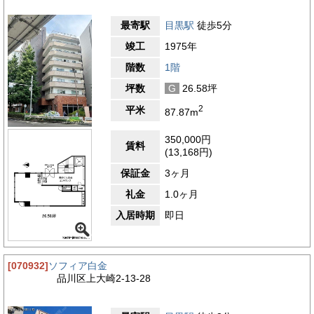
用制限がないため、時間に縛られない働き方や海外との時差に対
応した業務にも柔軟に対応できます。室内環境は個別空調方式を
最寄駅
目黒駅
徒歩5分
採用しており、フロアや区画ごとに温度を自由に調整することが
できます。床はOAフロア仕様となっており、配線をすっきりと
竣工
1975年
収めることができるため、レイアウト変更や機器の設置も容易で
す。トイレは室外に男女別で設置され、利用者の利便性と快適性
階数
1階
に配慮された仕様となっています。さらに、駐車場も総数15台
坪数
G
26.58坪
分を備えています。興和白金台ビルは、企業イメージの向上にも
つながる魅力的な物件といえるでしょう。
2
平米
87.87m
【周辺ガイド】
350,000円
興和白金台ビルは、東京都港区白金台という都内でも高級住宅街
賃料
(13,168円)
として知られる落ち着いたエリアに位置しています。周辺は、歴
史と文化、自然が融合した街並みが特徴です。近隣には「東京都
保証金
3ヶ月
庭園美術館」があり、旧朝香宮邸を活用したアール・デコ様式の
建築と美しい庭園が魅力で、四季折々の自然と芸術に触れること
礼金
1.0ヶ月
ができます。また、「国立科学博物館附属自然教育園」も徒歩圏
入居時期
即日
内にあり、広大な敷地に豊かな自然が広がる静かな空間は、都心
にいながら心身をリフレッシュできるスポットです。オフィスワ
ークの合間に緑に触れられる環境は、働く人々にとって大きな魅
力といえます。一方で、生活利便性の高さもこのエリアの特長で
[070932]
ソフィア白金
す。目黒駅周辺には多彩な商業施設が集まり、駅直結の「アトレ
品川区上大崎2-13-28
目黒」にはファッション、雑貨、飲食店、食品スーパーなどが揃
っており、日常的な買い物からビジネスシーンの会食まで幅広く
対応可能です。また、白金台駅方面へ足を延ばせば「プラチナ通