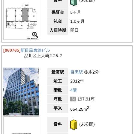
保証金
5ヶ月
礼金
1.0ヶ月
入居時期
即日
[060765]
新目黒東急ビル
品川区上大崎2-25-2
最寄駅
目黒駅
徒歩2分
竣工
2012年
階数
4階
坪数
N
197.91坪
2
平米
654.25m
賃料
(未公開)