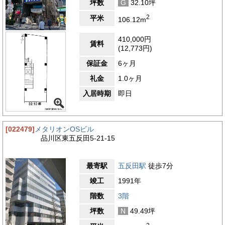
坪数
G
32.10坪
2
平米
106.12m
410,000円
賃料
(12,773円)
保証金
6ヶ月
礼金
1.0ヶ月
入居時期
即日
[022479]
メタリオンOSビル
品川区東五反田5-21-15
最寄駅
五反田駅
徒歩7分
竣工
1991年
階数
3階
坪数
N
49.49坪