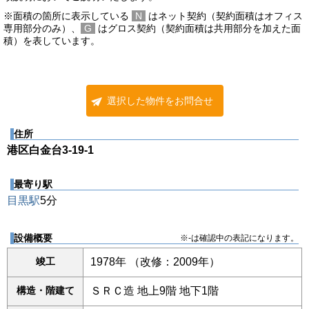
※面積の箇所に表示している
N
はネット契約（契約面積はオフィス
専用部分のみ）、
G
はグロス契約（契約面積は共用部分を加えた面
積）を表しています。
選択した物件をお問合せ
住所
港区白金台3-19-1
最寄り駅
目黒駅
5分
設備概要
※-は確認中の表記になります。
竣工
1978年 （改修：2009年）
構造・階建て
ＳＲＣ造 地上9階 地下1階