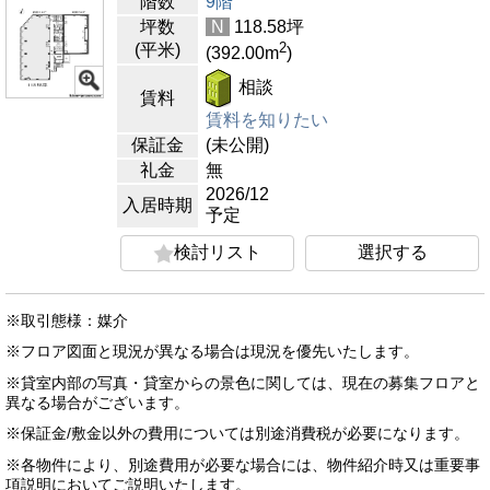
階数
9階
坪数
N
118.58
坪
2
(平米)
(392.00
m
)
相談
賃料
賃料を知りたい
保証金
(未公開)
礼金
無
2026/12
入居時期
予定
検討リスト
選択する
※取引態様：媒介
※フロア図面と現況が異なる場合は現況を優先いたします。
※貸室内部の写真・貸室からの景色に関しては、現在の募集フロアと
異なる場合がございます。
※保証金/敷金以外の費用については別途消費税が必要になります。
※各物件により、別途費用が必要な場合には、物件紹介時又は重要事
項説明においてご説明いたします。