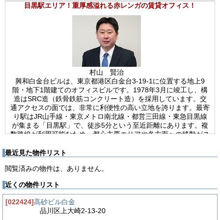
目黒駅エリア！重厚感溢れる赤レンガの賃貸オフィス！
村山 賢治
興和白金台ビルは、東京都港区白金台3-19-1に位置する地上9
階・地下1階建てのオフィスビルです。1978年3月に竣工し、構
造はSRC造（鉄骨鉄筋コンクリート造）を採用しています。交
通アクセスの面では、非常に利便性の高い立地を誇ります。最寄
り駅はJR山手線・東京メトロ南北線・都営三田線・東急目黒線
が集まる「目黒駅」で、徒歩5分という至近距離にあります。複
数路線が利用可能なため、都心主要エリアや各方面への移動がス
ムーズで、通勤や営業活動、来訪者にとっても大変便利です。山
手線を利用すれば渋谷、新宿、品川といった主要ターミナル駅へ
最近見た物件リスト
直通でアクセスでき、南北線や三田線を利用すれば永田町や大手
閲覧済みの物件は、ありません。
町などのビジネス街へも快適に移動できます。設備面では、エレ
ベーターが2基設置されており、朝夕の利用が集中する時間帯で
近くの物件リスト
もスムーズな移動が可能です。インターネット環境は光回線に対
応しており、高速かつ安定した通信が確保されています。セキュ
[022424]
高砂ビル白金
リティに関しては機械警備に加えて有人管理も導入されており、
品川区上大崎2-13-20
安心感の高い体制が整っています。また、24時間利用可能で使