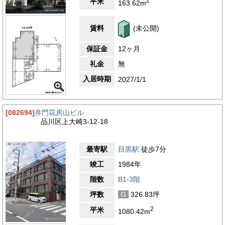
2
平米
163.62m
賃料
(未公開)
保証金
12ヶ月
礼金
無
入居時期
2027/1/1
[082694]
井門花房山ビル
品川区上大崎3-12-18
最寄駅
目黒駅
徒歩7分
竣工
1984年
階数
B1-3階
坪数
G
326.83坪
2
平米
1080.42m