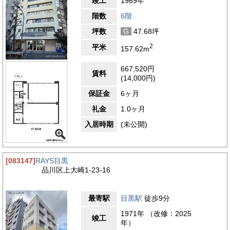
竣工
1969年
階数
6階
坪数
G
47.68坪
2
平米
157.62m
667,520円
賃料
(14,000円)
保証金
6ヶ月
礼金
1.0ヶ月
入居時期
(未公開)
[083147]
RAYS目黒
品川区上大崎1-23-16
最寄駅
目黒駅
徒歩9分
1971年 （改修：2025
竣工
年）