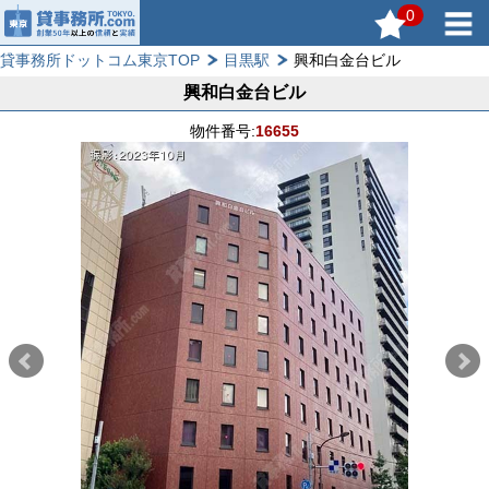
0
貸事務所ドットコム東京TOP
目黒駅
興和白金台ビル
興和白金台ビル
物件番号:
16655