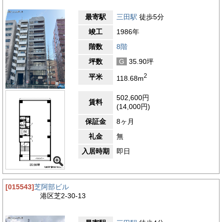
最寄駅
三田駅
徒歩5分
竣工
1986年
階数
8階
坪数
G
35.90坪
2
平米
118.68m
502,600円
賃料
(14,000円)
保証金
8ヶ月
礼金
無
入居時期
即日
[015543]
芝阿部ビル
港区芝2-30-13