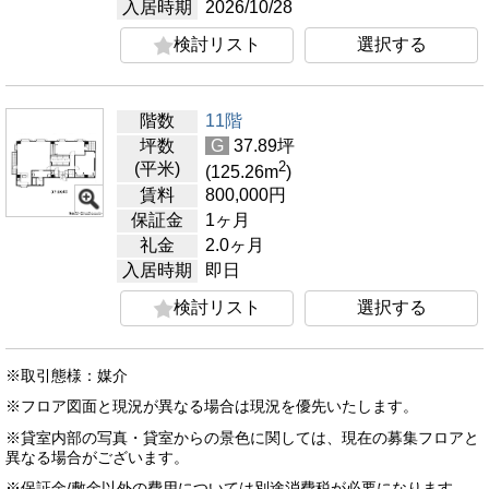
入居時期
2026/10/28
検討リスト
選択する
階数
11階
坪数
G
37.89
坪
2
(平米)
(125.26
m
)
賃料
800,000
円
保証金
1ヶ月
礼金
2.0ヶ月
入居時期
即日
検討リスト
選択する
※取引態様：媒介
※フロア図面と現況が異なる場合は現況を優先いたします。
※貸室内部の写真・貸室からの景色に関しては、現在の募集フロアと
異なる場合がございます。
※保証金/敷金以外の費用については別途消費税が必要になります。