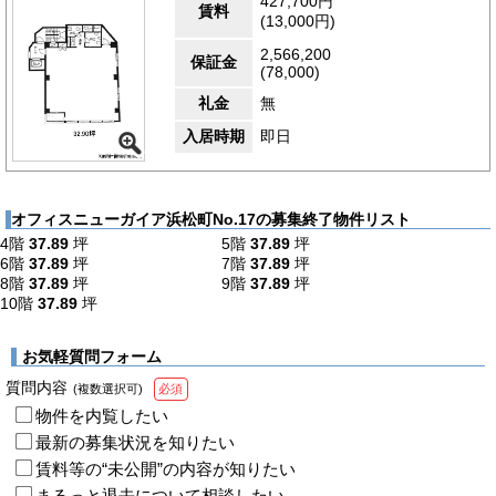
427,700円
賃料
(13,000円)
2,566,200
保証金
(78,000)
礼金
無
入居時期
即日
オフィスニューガイア浜松町No.17の募集終了物件リスト
4階
37.89
坪
5階
37.89
坪
6階
37.89
坪
7階
37.89
坪
8階
37.89
坪
9階
37.89
坪
10階
37.89
坪
お気軽質問フォーム
質問内容
(複数選択可)
必須
物件を内覧したい
最新の募集状況を知りたい
賃料等の“未公開”の内容が知りたい
まるっと退去について相談したい