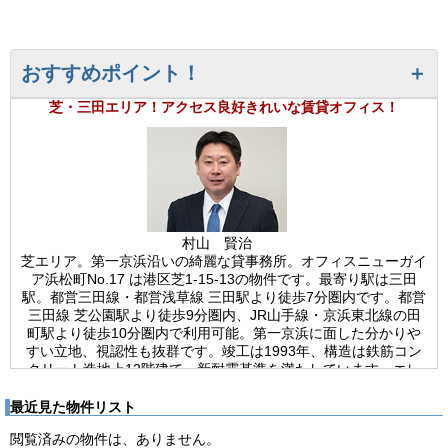
おすすめポイント！
芝・三田エリア！アクセス良好きれいな賃貸オフィス！
村山 賢治
芝エリア。第一京浜沿いの綺麗な貸事務所。オフィスニューガイ
ア浜松町No.17 は港区芝1-15-13の物件です。最寄り駅は三田
駅。都営三田線・都営浅草線 三田駅より徒歩7分圏内です。都営
三田線 芝公園駅より徒歩9分圏内、JR山手線・京浜東北線の田
町駅より徒歩10分圏内で利用可能。第一京浜に面した分かりや
すい立地、視認性も抜群です。竣工は1993年、構造は鉄筋コン
クリート造地上12階建て、新耐震基準を満たしています。エレ
ベーターは乗用9人乗りを1基設置。エントランスはオートロッ
クの機械警備で、セキュリティ面も安心です。24時間利用可能
最近見た物件リスト
で、使用時間に制限はございません。基準階貸室面積は37.89
閲覧済みの物件は、ありません。
坪、天井高は2,400mm。個別空調、OAフロア、光ファイバー導