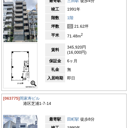
最寄駅
三田駅
徒歩4分
竣工
1991年
階数
1階
坪数
G
21.62坪
2
平米
71.48m
345,920円
賃料
(16,000円)
保証金
6ヶ月
礼金
無
入居時期
即日
[063775]
岡家寿ビル
港区芝浦1-7-14
最寄駅
田町駅
徒歩8分
竣工
1990年