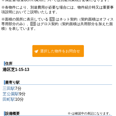
※各物件により、別途費用が必要な場合には、物件紹介時又は重要事
項説明においてご説明いたします。
※面積の箇所に表示している
N
はネット契約（契約面積はオフィス
専用部分のみ）、
G
はグロス契約（契約面積は共用部分を加えた面
積）を表しています。
選択した物件をお問合せ
住所
港区芝1-15-13
最寄り駅
三田駅
7分
芝公園駅
9分
田町駅
10分
設備概要
※-は確認中の表記になります。