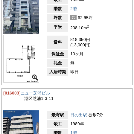
階数
2階
坪数
G
62.95坪
2
平米
208.10m
818,350円
賃料
(13,000円)
保証金
10ヶ月
礼金
無
入居時期
即日
[016003]
ニュー芝浦ビル
港区芝浦1-3-11
最寄駅
日の出駅
徒歩7分
竣工
1989年
階数
1階