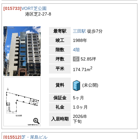
町・浜松町方面の実用性、さらに芝浦方面の水辺の開放感をあわ
[015733]
VORT芝公園
せ持つ芝一丁目エリアは、ビジネスのしやすさと働きやすい環境
港区芝2-27-8
のバランスが取れたロケーションです。
3.8
【評価】
最寄駅
三田駅
徒歩7分
駅からの距離
竣工
1988年
設備
階数
4階
耐震性
坪数
G
52.85坪
エントランス
2
平米
174.71m
賃料
(未公開)
保証金
5ヶ月
礼金
1.0ヶ月
2026/8
入居時期
下旬
[015512]
芝・尾島ビル