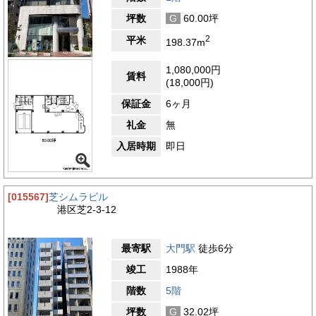
坪数
G
60.00坪
2
平米
198.37m
1,080,000円
賃料
(18,000円)
保証金
6ヶ月
礼金
無
入居時期
即日
[015567]
芝シムラビル
港区芝2-3-12
最寄駅
大門駅
徒歩6分
竣工
1988年
階数
5階
坪数
G
32.02坪