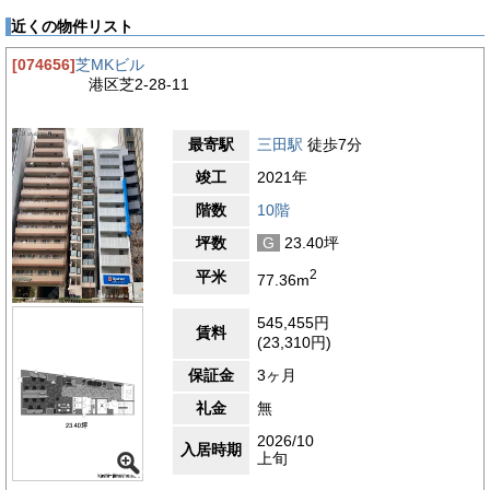
入済です。独立性が高く、使いやすさで人気のワンフロア・ワン
近くの物件リスト
テナント。給湯・トイレは各フロア室内に設置で大変便利。トイ
レは男女別トイレです。ワンフロア約37坪で使い勝手の良い間
[074656]
芝MKビル
取り、営業拠点としてもおすすめの物件です。
港区芝2-28-11
【周辺ガイド】
オフィスニューガイア浜松町No.17が位置する芝一丁目エリア
最寄駅
三田駅
徒歩7分
は、第一京浜に近く、田町・三田方面や浜松町方面へも動きやす
い、利便性の高いビジネスロケーションです。周辺にはオフィス
竣工
2021年
ビルや店舗が建ち並び、日中は車や人の流れも多く、都心のビジ
ネスエリアらしい活気を感じられます。主要道路に出やすい環境
階数
10階
のため、車やタクシーでの移動もしやすく、来訪者への案内や営
坪数
G
23.40坪
業活動の際にも便利なエリアです。周辺にはコンビニエンススト
アが複数あり、ランチや業務中のちょっとした買い物にも困りま
2
平米
77.36m
せん。田町駅や三田駅周辺には飲食店も多く、日々のランチはも
ちろん、仕事帰りの食事や簡単な打ち合わせにも利用しやすいお
545,455円
店を見つけやすい環境です。また徒歩2分のところに芝一郵便局
賃料
(23,310円)
があり、郵便物の発送や各種手続きにもスムーズに対応できま
す。りそな銀行田町支店やみずほ銀行浜松町支店も徒歩圏内にあ
保証金
3ヶ月
るため、金融機関での用事を外出の合間に済ませやすく、業務効
率の面でも使いやすい立地です。芝一丁目エリアは、日の出桟橋
礼金
無
や芝浦方面にも近く、都心にいながら運河沿いの水辺を感じられ
2026/10
る点も魅力です。近隣にはシーバンスやカナルフロント周辺の開
入居時期
上旬
放感ある街並みが広がり、オフィス街の利便性に加えて、少し落
ち着いた雰囲気も感じられます。第一京浜沿いの機動力と、田