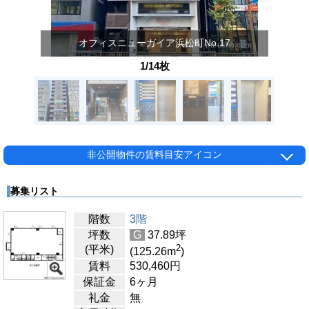
オフィスニューガイア浜松町No.17
1/14枚
非公開物件の賃料目安アイコン
募集リスト
階数
3階
坪数
G
37.89
坪
2
(平米)
(125.26
m
)
賃料
530,460
円
保証金
6ヶ月
礼金
無