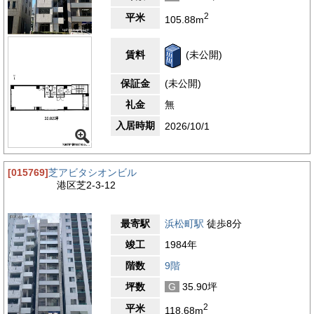
2
平米
105.88m
賃料
(未公開)
保証金
(未公開)
礼金
無
入居時期
2026/10/1
[015769]
芝アビタシオンビル
港区芝2-3-12
最寄駅
浜松町駅
徒歩8分
竣工
1984年
階数
9階
坪数
G
35.90坪
2
平米
118.68m