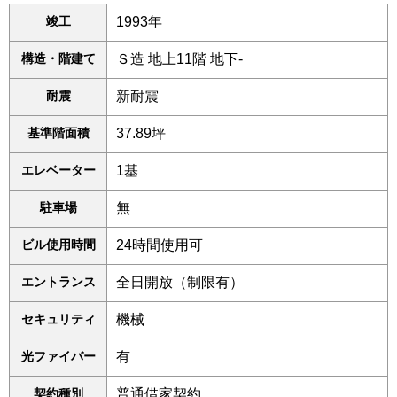
竣工
1993年
構造・階建て
Ｓ造 地上11階 地下-
耐震
新耐震
基準階面積
37.89坪
エレベーター
1基
駐車場
無
ビル使用時間
24時間使用可
エントランス
全日開放（制限有）
セキュリティ
機械
光ファイバー
有
契約種別
普通借家契約