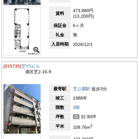
473,880円
賃料
(13,200円)
保証金
6ヶ月
礼金
無
入居時期
2026/12/1
[015735]
芝YSビル
港区芝2-16-9
最寄駅
芝公園駅
徒歩3分
竣工
1988年
階数
3階
坪数
G
32.90坪
2
平米
108.76m