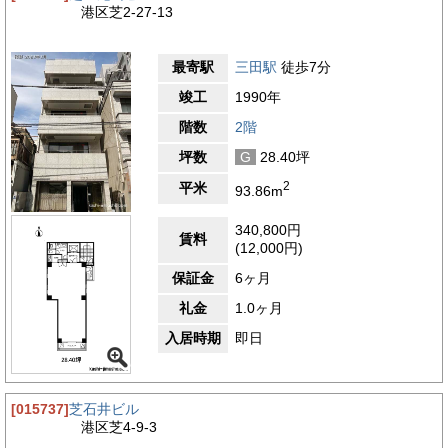
港区芝2-27-13
最寄駅
三田駅
徒歩7分
竣工
1990年
階数
2階
坪数
G
28.40坪
2
平米
93.86m
340,800円
賃料
(12,000円)
保証金
6ヶ月
礼金
1.0ヶ月
入居時期
即日
[015737]
芝石井ビル
港区芝4-9-3