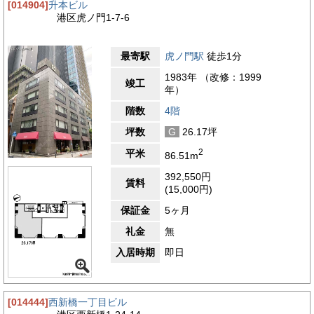
[014904]
升本ビル
港区虎ノ門1-7-6
最寄駅
虎ノ門駅
徒歩1分
1983年 （改修：1999
竣工
年）
階数
4階
坪数
G
26.17坪
2
平米
86.51m
392,550円
賃料
(15,000円)
保証金
5ヶ月
礼金
無
入居時期
即日
[014444]
西新橋一丁目ビル