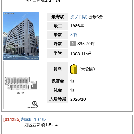
港区西新橋1-24-14
最寄駅
虎ノ門駅
徒歩3分
竣工
1986年
階数
8階
坪数
N
395.70坪
2
平米
1308.11m
賃料
(未公開)
保証金
無
礼金
無
入居時期
2026/10
[014285]
内幸町１ビル
港区西新橋1-5-14