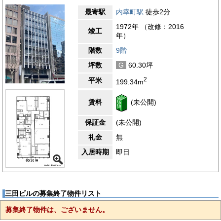
最寄駅
内幸町駅
徒歩2分
1972年 （改修：2016
竣工
年）
階数
9階
坪数
G
60.30坪
2
平米
199.34m
賃料
(未公開)
保証金
(未公開)
礼金
無
入居時期
即日
三田ビルの募集終了物件リスト
募集終了物件は、ございません。