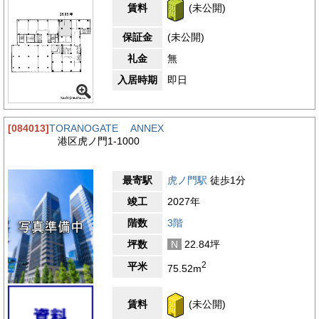
賃料
(未公開)
保証金
(未公開)
礼金
無
入居時期
即日
[084013]
TORANOGATE ANNEX
港区虎ノ門1-1000
最寄駅
虎ノ門駅
徒歩1分
竣工
2027年
階数
3階
坪数
N
22.84坪
2
平米
75.52m
賃料
(未公開)