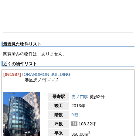
最近見た物件リスト
閲覧済みの物件は、ありません。
近くの物件リスト
[061987]
TORANOMON BUILDING
港区虎ノ門1-1-12
最寄駅
虎ノ門駅
徒歩2分
竣工
2013年
階数
9階
坪数
N
108.32坪
2
平米
358.08m