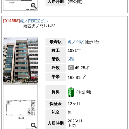
入居時期
(未公開)
[014558]
虎ノ門東宝ビル
港区虎ノ門1-1-23
最寄駅
虎ノ門駅
徒歩1分
竣工
1991年
階数
5階
坪数
G
49.25坪
2
平米
162.81m
賃料
(未公開)
保証金
12ヶ月
礼金
無
2026/11
入居時期
上旬