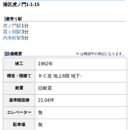
港区虎ノ門1-1-15
最寄り駅
虎ノ門駅
1分
霞ヶ関駅
3分
内幸町駅
5分
設備概要
※-は確認中の表記になります。
竣工
1962年
構造・階建て
ＲＣ造 地上6階 地下-
耐震
旧耐震
基準階面積
21.04坪
エレベーター
無
駐車場
無