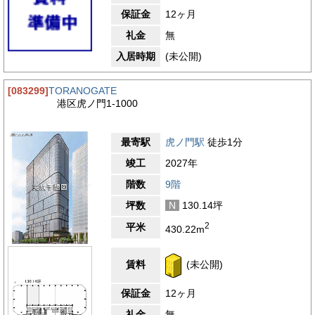
保証金
12ヶ月
礼金
無
入居時期
(未公開)
[083299]
TORANOGATE
港区虎ノ門1-1000
最寄駅
虎ノ門駅
徒歩1分
竣工
2027年
階数
9階
坪数
N
130.14坪
2
平米
430.22m
賃料
(未公開)
保証金
12ヶ月
礼金
無