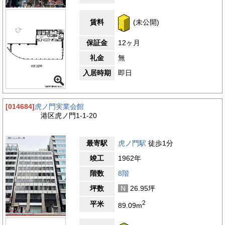
賃料
(未公開)
保証金
12ヶ月
礼金
無
入居時期
即日
[014684]
虎ノ門実業会館
港区虎ノ門1-1-20
最寄駅
虎ノ門駅
徒歩1分
竣工
1962年
階数
8階
坪数
N
26.95坪
2
平米
89.09m