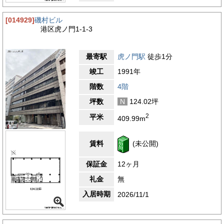
[014929]
磯村ビル
港区虎ノ門1-1-3
最寄駅
虎ノ門駅
徒歩1分
竣工
1991年
階数
4階
坪数
N
124.02坪
2
平米
409.99m
賃料
(未公開)
保証金
12ヶ月
礼金
無
入居時期
2026/11/1