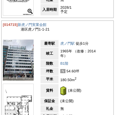
2028/1
入居時期
予定
[014715]
新虎ノ門実業会館
港区虎ノ門1-1-21
最寄駅
虎ノ門駅
徒歩1分
1965年 （改修：2014
竣工
年）
階数
B1階
坪数
N
54.60坪
2
平米
180.50m
賃料
(未公開)
保証金
(未公開)
礼金
無