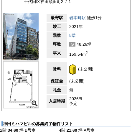
千代田区神田須田町2-7-1
最寄駅
岩本町駅
徒歩1分
竣工
2021年
階数
5階
坪数
G
48.26坪
2
平米
159.54m
賃料
(未公開)
保証金
(未公開)
礼金
無
2026/9
入居時期
予定
神田ミハマビルの募集終了物件リスト
2階
34.60
坪
B号室
4階
21.60
坪
A号室