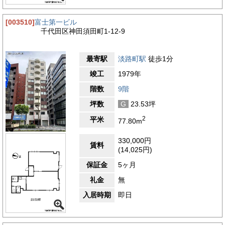
[003510]
富士第一ビル
千代田区神田須田町1-12-9
最寄駅
淡路町駅
徒歩1分
竣工
1979年
階数
9階
坪数
G
23.53坪
2
平米
77.80m
330,000円
賃料
(14,025円)
保証金
5ヶ月
礼金
無
入居時期
即日