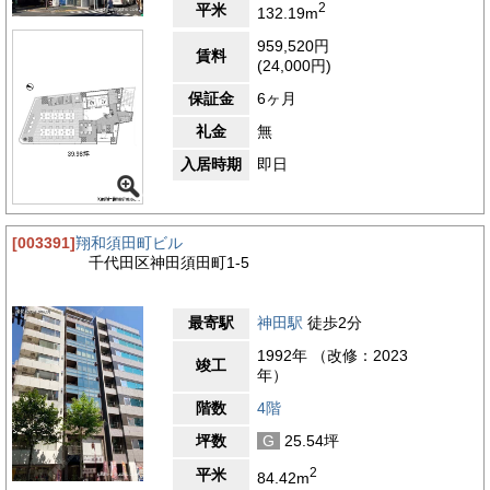
2
平米
132.19m
神田ミハマビルが所在する神田須田町エリアは、古くから商業と
業務機能が集積してきた千代田区の中核的なビジネスゾーンで
959,520円
賃料
す。現在も中小企業から大手企業の支店、IT関連企業、各種専門
(24,000円)
サービス業まで幅広い業種が集まり、平日日中はビジネスパーソ
ンの往来を中心とした落ち着いたオフィス街の環境が形成されて
保証金
6ヶ月
います。業務に集中しやすい安定感のある街並みは、継続的なオ
礼金
無
フィス利用を前提とする企業にとって安心材料といえるでしょ
う。周辺には飲食店が豊富に揃い、和食・洋食・中華・定食・カ
入居時期
即日
フェなど多彩なジャンルから選択できます。短時間で利用しやす
い店舗が多く、業務の合間でも効率的に食事を取ることが可能で
す。日常的に利用しても選択肢が偏りにくく、従業員満足度の維
持にもつながります。比較的落ち着いた雰囲気の店舗も点在して
[003391]
翔和須田町ビル
いるため、来客時の昼食や軽い打ち合わせにも対応しやすい環境
千代田区神田須田町1-5
です。テイクアウト対応店舗も多く、時間を優先したい場面にも
柔軟に活用できます。金融機関についても、都市銀行や信用金庫
の支店、ATMが周辺に点在しており、入出金や振込、各種手続
最寄駅
神田駅
徒歩2分
きを業務動線の中で行いやすい立地です。経理業務や資金管理を
日常的に行う企業にとって、複数の金融機関を用途に応じて使い
1992年 （改修：2023
竣工
分けられる点は大きな利便性となります。さらに、郵便局も近隣
年）
にあり、契約書や請求書などの発送、各種郵便手続きをスムーズ
階数
4階
に行える環境が整っています。移動負担を抑えながら実務を進め
られる点は、日々の業務効率向上につながります。加えて、周辺
坪数
G
25.54坪
はIT関連企業や専門サービス業が集積するエリア特性を持ち、業
務利用を想定したサービス環境が整っています。千代田区という
2
平米
84.42m