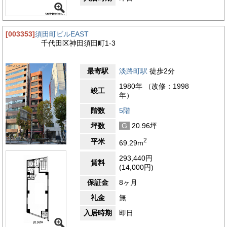
[003353]
須田町ビルEAST
千代田区神田須田町1-3
最寄駅
淡路町駅
徒歩2分
1980年 （改修：1998
竣工
年）
階数
5階
坪数
G
20.96坪
2
平米
69.29m
293,440円
賃料
(14,000円)
保証金
8ヶ月
礼金
無
入居時期
即日