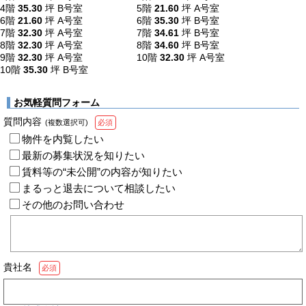
4階
35.30
坪
B号室
5階
21.60
坪
A号室
6階
21.60
坪
A号室
6階
35.30
坪
B号室
7階
32.30
坪
A号室
7階
34.61
坪
B号室
8階
32.30
坪
A号室
8階
34.60
坪
B号室
9階
32.30
坪
A号室
10階
32.30
坪
A号室
10階
35.30
坪
B号室
お気軽質問フォーム
質問内容
(複数選択可)
必須
物件を内覧したい
最新の募集状況を知りたい
賃料等の“未公開”の内容が知りたい
まるっと退去について相談したい
その他のお問い合わせ
貴社名
必須