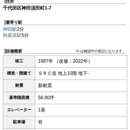
住所
千代田区神田須田町1-7
最寄り駅
神田駅
2分
秋葉原駅
5分
設備概要
※-は確認中の表記になります。
竣工
1987年 （改修：2022年）
構造・階建て
ＳＲＣ造 地上10階 地下-
耐震
新耐震
基準階面積
56.90坪
エレベーター
1基
駐車場
有