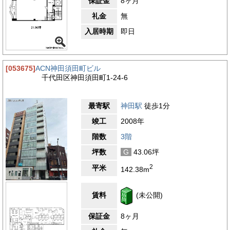
保証金
8ヶ月
礼金
無
入居時期
即日
[053675]
ACN神田須田町ビル
千代田区神田須田町1-24-6
最寄駅
神田駅
徒歩1分
竣工
2008年
階数
3階
坪数
G
43.06坪
2
平米
142.38m
賃料
(未公開)
保証金
8ヶ月