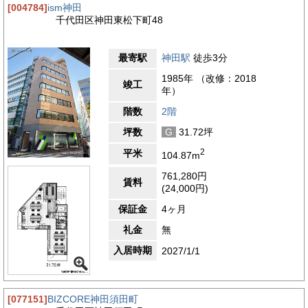
[004784]
ism神田
千代田区神田東松下町48
最寄駅
神田駅
徒歩3分
1985年 （改修：2018
竣工
年）
階数
2階
坪数
G
31.72坪
2
平米
104.87m
761,280円
賃料
(24,000円)
保証金
4ヶ月
礼金
無
入居時期
2027/1/1
[077151]
BIZCORE神田須田町