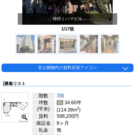
神田ミハマビル
1/17枚
非公開物件の賃料目安アイコン
募集リスト
階数
3階
坪数
G
34.60
坪
2
(平米)
(114.38
m
)
賃料
588,200
円
保証金
8ヶ月
礼金
無