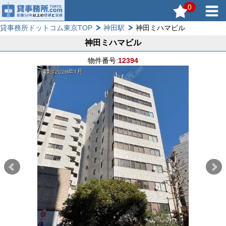
0
貸事務所ドットコム東京TOP
神田駅
神田ミハマビル
神田ミハマビル
物件番号:
12394