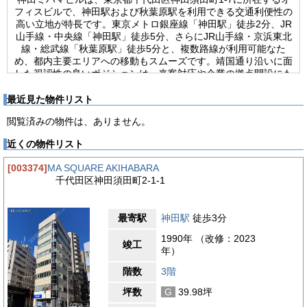
フィスビルで、神田駅および秋葉原駅を利用できる交通利便性の
高い立地が特長です。東京メトロ銀座線「神田駅」徒歩2分、JR
山手線・中央線「神田駅」徒歩5分、さらにJR山手線・京浜東北
線・総武線「秋葉原駅」徒歩5分と、複数路線が利用可能なた
め、都内主要エリアへの移動もスムーズです。靖国通り沿いに面
した視認性の良いポジションは、来客対応や企業の拠点開設にも
適しています。1987年4月竣工のSRC造地上10階建てで、新耐
震基準に適合しており、堅実な建物構造も安心材料の一つです。
最近見た物件リスト
基準階約56.90坪という広さは、部署単位のオフィスや成長フェ
閲覧済みの物件は、ありません。
ーズにある企業の拡張計画にも対応しやすく、レイアウトの自由
度を確保できます。エレベーター1基を備え、光ケーブル導入済
近くの物件リスト
みのため高速通信環境にも対応。機械警備を採用し、24時間利
用可能な点は、IT企業やスタートアップ、クリエイティブ業種な
[003374]
MA SQUARE AKIHABARA
ど柔軟な働き方を求める企業にも適した条件です。室内は個別空
千代田区神田須田町2-1-1
調を採用しており、季節や利用状況に応じた温度管理が可能で
す。OAフロア仕様により配線計画も効率的に行え、レイアウト
変更にも柔軟に対応できます。男女別トイレを室外に配置するこ
最寄駅
神田駅
徒歩3分
とで貸室内スペースを有効活用できる設計となっており、実務性
を重視する企業にとって使い勝手の良い環境です。さらに駐車場
1990年 （改修：2023
竣工
を併設しているため、車利用を想定する企業にも対応可能です。
年）
神田・秋葉原エリアで交通アクセス、設備、機能性のバランスを
重視する企業にとって、神田ミハマビルは検討価値の高い賃貸オ
階数
3階
フィスといえるでしょう。
坪数
G
39.98坪
【周辺ガイド】