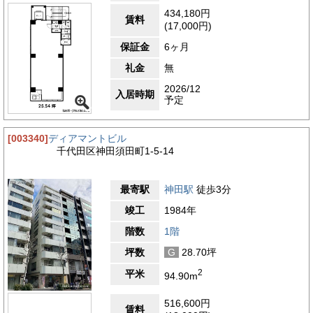
行政・業務の中心地に位置することから、対外的な説明のしやす
さやエリアブランドの認知度も高く、企業イメージの向上にも寄
434,180円
賃料
与します。神田ミハマビル周辺は、飲食・金融・郵便などオフィ
(17,000円)
スワークに直結する機能がバランスよく揃った実務性の高い環境
保証金
6ヶ月
であり、安定した事業運営を支える立地といえるでしょう。
礼金
無
4.1
【評価】
2026/12
駅からの距離
入居時期
予定
設備
耐震性
[003340]
ディアマントビル
千代田区神田須田町1-5-14
エントランス
最寄駅
神田駅
徒歩3分
竣工
1984年
階数
1階
坪数
G
28.70坪
2
平米
94.90m
516,600円
賃料