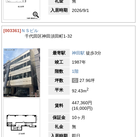
礼金
無
入居時期
2026/9/1
[003361]
ＮＳビル
千代田区神田須田町1-32
最寄駅
神田駅
徒歩3分
竣工
1987年
階数
1階
坪数
G
27.96坪
2
平米
92.43m
447,360円
賃料
(16,000円)
保証金
10ヶ月
礼金
無
入居時期
即日