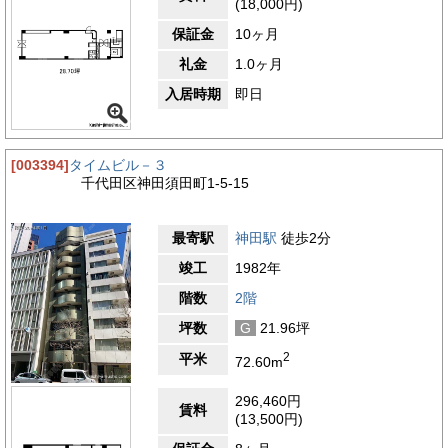
(18,000円)
保証金
10ヶ月
礼金
1.0ヶ月
入居時期
即日
[003394]
タイムビル－３
千代田区神田須田町1-5-15
最寄駅
神田駅
徒歩2分
竣工
1982年
階数
2階
坪数
G
21.96坪
2
平米
72.60m
296,460円
賃料
(13,500円)